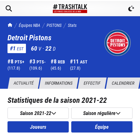
TrashTalk Actu NBA
Équipes NBA
PISTONS
Stats
Detroit Pistons
60
·
22
#
1
V
D
EST
#
8
#
3
#
8
#
11
PTS+
PTS-
REB
AST
(
117.8
)
(
109.6
)
(
45.6
)
(
27.8
)
ACTUALITÉ
INFORMATIONS
EFFECTIF
CALENDRIER
Statistiques de la saison
2021-22
Saison 2021-22
Saison régulière
Joueurs
Équipe