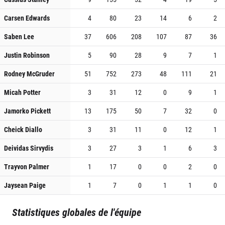
Carsen Edwards
4
80
23
14
6
2
Saben Lee
37
606
208
107
87
36
Justin Robinson
5
90
28
9
7
1
Rodney McGruder
51
752
273
48
111
21
Micah Potter
3
31
12
0
9
1
Jamorko Pickett
13
175
50
7
32
0
Cheick Diallo
3
31
11
0
12
1
Deividas Sirvydis
3
27
3
1
6
3
Trayvon Palmer
1
17
0
0
2
0
Jaysean Paige
1
7
0
1
1
0
Statistiques globales de l'équipe