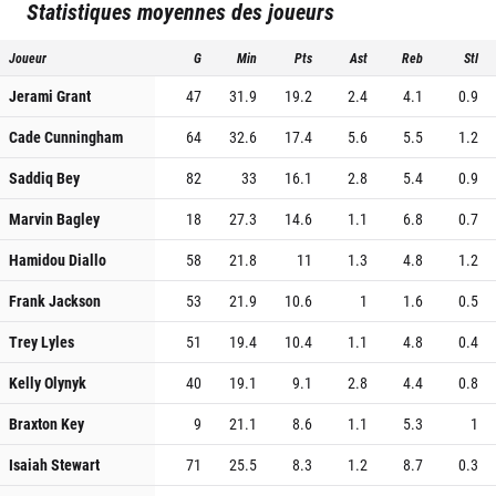
Statistiques moyennes des joueurs
Joueur
G
Min
Pts
Ast
Reb
Stl
Jerami Grant
47
31.9
19.2
2.4
4.1
0.9
Cade Cunningham
64
32.6
17.4
5.6
5.5
1.2
Saddiq Bey
82
33
16.1
2.8
5.4
0.9
Marvin Bagley
18
27.3
14.6
1.1
6.8
0.7
Hamidou Diallo
58
21.8
11
1.3
4.8
1.2
Frank Jackson
53
21.9
10.6
1
1.6
0.5
Trey Lyles
51
19.4
10.4
1.1
4.8
0.4
Kelly Olynyk
40
19.1
9.1
2.8
4.4
0.8
Braxton Key
9
21.1
8.6
1.1
5.3
1
Isaiah Stewart
71
25.5
8.3
1.2
8.7
0.3