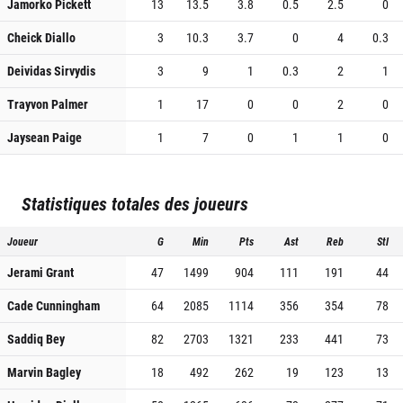
Jamorko Pickett
13
13.5
3.8
0.5
2.5
0
Cheick Diallo
3
10.3
3.7
0
4
0.3
Deividas Sirvydis
3
9
1
0.3
2
1
Trayvon Palmer
1
17
0
0
2
0
Jaysean Paige
1
7
0
1
1
0
Statistiques totales des joueurs
Joueur
G
Min
Pts
Ast
Reb
Stl
Jerami Grant
47
1499
904
111
191
44
Cade Cunningham
64
2085
1114
356
354
78
Saddiq Bey
82
2703
1321
233
441
73
Marvin Bagley
18
492
262
19
123
13