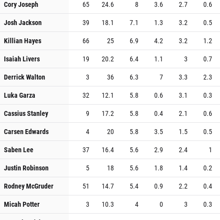
Cory Joseph
65
24.6
8
3.6
2.7
0.6
Josh Jackson
39
18.1
7.1
1.3
3.2
0.5
Killian Hayes
66
25
6.9
4.2
3.2
1.2
Isaiah Livers
19
20.2
6.4
1.1
3
0.7
Derrick Walton
3
36
6.3
7
3.3
2.3
Luka Garza
32
12.1
5.8
0.6
3.1
0.3
Cassius Stanley
9
17.2
5.8
0.4
2.1
0.6
Carsen Edwards
4
20
5.8
3.5
1.5
0.5
Saben Lee
37
16.4
5.6
2.9
2.4
1
Justin Robinson
5
18
5.6
1.8
1.4
0.2
Rodney McGruder
51
14.7
5.4
0.9
2.2
0.4
Micah Potter
3
10.3
4
0
3
0.3