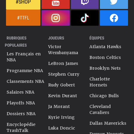
#SHOP
#TTFL
RUBRIQUES
JOUEURS
ÉQUIPES
POPULAIRES
Victor
Atlanta Hawks
Wembanyama
Les Français en
Boston Celtics
NBA
LeBron James
Brooklyn Nets
Programme NBA
Stephen Curry
Charlotte
Classements NBA
Rudy Gobert
Hornets
Salaires NBA
Kevin Durant
Chicago Bulls
Playoffs NBA
Ja Morant
Cleveland
Cavaliers
Dossiers NBA
Kyrie Irving
Dallas Mavericks
Encyclopédie
Luka Doncic
TrashTalk