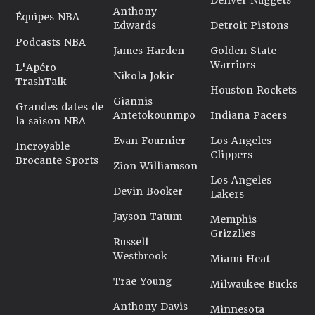
Denver Nuggets
Anthony
Équipes NBA
Edwards
Detroit Pistons
Podcasts NBA
James Harden
Golden State
Warriors
L'Apéro
Nikola Jokic
TrashTalk
Houston Rockets
Giannis
Grandes dates de
Antetokounmpo
Indiana Pacers
la saison NBA
Evan Fournier
Los Angeles
Incroyable
Clippers
Brocante Sports
Zion Williamson
Los Angeles
Devin Booker
Lakers
Jayson Tatum
Memphis
Grizzlies
Russell
Westbrook
Miami Heat
Trae Young
Milwaukee Bucks
Anthony Davis
Minnesota