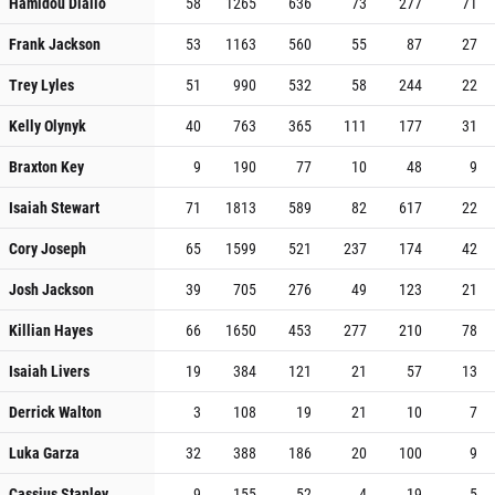
Hamidou Diallo
58
1265
636
73
277
71
Frank Jackson
53
1163
560
55
87
27
Trey Lyles
51
990
532
58
244
22
Kelly Olynyk
40
763
365
111
177
31
Braxton Key
9
190
77
10
48
9
Isaiah Stewart
71
1813
589
82
617
22
Cory Joseph
65
1599
521
237
174
42
Josh Jackson
39
705
276
49
123
21
Killian Hayes
66
1650
453
277
210
78
Isaiah Livers
19
384
121
21
57
13
Derrick Walton
3
108
19
21
10
7
Luka Garza
32
388
186
20
100
9
Cassius Stanley
9
155
52
4
19
5