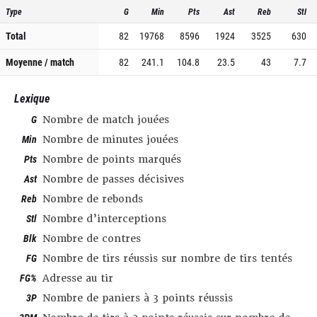
Type
G
Min
Pts
Ast
Reb
Stl
Total
82
19768
8596
1924
3525
630
Moyenne / match
82
241.1
104.8
23.5
43
7.7
Lexique
G
Nombre de match jouées
Min
Nombre de minutes jouées
Pts
Nombre de points marqués
Ast
Nombre de passes décisives
Reb
Nombre de rebonds
Stl
Nombre d’interceptions
Blk
Nombre de contres
FG
Nombre de tirs réussis sur nombre de tirs tentés
FG%
Adresse au tir
3P
Nombre de paniers à 3 points réussis