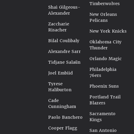
Timberwolves
Shai Gilgeous-
Alexander
New Orleans
Pelicans
Zaccharie
Risacher
New York Knicks
Bilal Coulibaly
Oklahoma City
Thunder
Alexandre Sarr
Orlando Magic
Tidjane Salaün
Philadelphia
Joel Embiid
76ers
Tyrese
Phoenix Suns
Haliburton
Portland Trail
Cade
Blazers
Cunningham
Sacramento
Paolo Banchero
Kings
Cooper Flagg
San Antonio