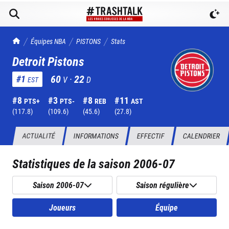
TrashTalk Actu NBA
Équipes NBA
PISTONS
Stats
Detroit Pistons
60
·
22
#
1
V
D
EST
#
8
#
3
#
8
#
11
PTS+
PTS-
REB
AST
(
117.8
)
(
109.6
)
(
45.6
)
(
27.8
)
ACTUALITÉ
INFORMATIONS
EFFECTIF
CALENDRIER
Statistiques de la saison
2006-07
Saison 2006-07
Saison régulière
Joueurs
Équipe