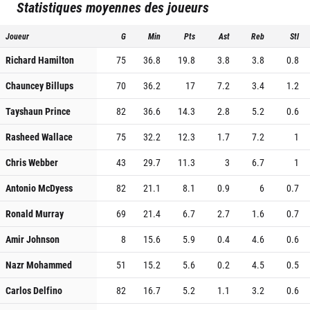
Statistiques moyennes des joueurs
Joueur
G
Min
Pts
Ast
Reb
Stl
Richard Hamilton
75
36.8
19.8
3.8
3.8
0.8
Chauncey Billups
70
36.2
17
7.2
3.4
1.2
Tayshaun Prince
82
36.6
14.3
2.8
5.2
0.6
Rasheed Wallace
75
32.2
12.3
1.7
7.2
1
Chris Webber
43
29.7
11.3
3
6.7
1
Antonio McDyess
82
21.1
8.1
0.9
6
0.7
Ronald Murray
69
21.4
6.7
2.7
1.6
0.7
Amir Johnson
8
15.6
5.9
0.4
4.6
0.6
Nazr Mohammed
51
15.2
5.6
0.2
4.5
0.5
Carlos Delfino
82
16.7
5.2
1.1
3.2
0.6