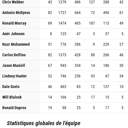
Chris Webber
43
1279
486
127
288
42
Antonio McDyess
82
1727
664
72
496
61
Ronald Murray
69
1474
465
187
113
49
Amir Johnson
8
125
47
3
37
5
Nazr Mohammed
51
776
286
9
229
27
Carlos Delfino
82
1373
428
88
266
46
Jason Maxiell
67
943
334
14
186
30
Lindsey Hunter
52
746
256
93
47
34
Dale Davis
46
463
83
12
137
10
Will Blalock
14
166
25
17
15
5
Ronald Dupree
19
98
25
5
17
5
Statistiques globales de l'équipe