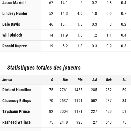
Jason Maxiell
67
14.1
5
0.2
2.8
0.4
Lindsey Hunter
52
14.3
4.9
1.8
0.9
0.7
Dale Davis
46
10.1
1.8
0.3
3
0.2
Will Blalock
14
11.9
1.8
1.2
1.1
0.4
Ronald Dupree
19
5.2
1.3
0.3
0.9
0.3
Statistiques totales des joueurs
Joueur
G
Min
Pts
Ast
Reb
Stl
Richard Hamilton
75
2761
1485
285
282
59
Chauncey Billups
70
2537
1191
502
237
84
Tayshaun Prince
82
3004
1171
227
429
51
Rasheed Wallace
75
2418
926
127
543
75