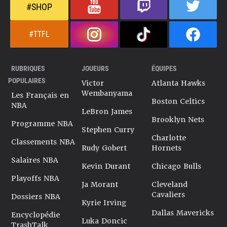
#SHOP
#TTFL
RUBRIQUES
JOUEURS
ÉQUIPES
POPULAIRES
Victor
Atlanta Hawks
Wembanyama
Les Français en
Boston Celtics
NBA
LeBron James
Brooklyn Nets
Programme NBA
Stephen Curry
Charlotte
Classements NBA
Rudy Gobert
Hornets
Salaires NBA
Kevin Durant
Chicago Bulls
Playoffs NBA
Ja Morant
Cleveland
Cavaliers
Dossiers NBA
Kyrie Irving
Dallas Mavericks
Encyclopédie
Luka Doncic
TrashTalk