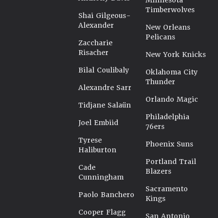
Minnesota
Timberwolves
Shai Gilgeous-
Alexander
New Orleans
Pelicans
Zaccharie
Risacher
New York Knicks
Bilal Coulibaly
Oklahoma City
Thunder
Alexandre Sarr
Orlando Magic
Tidjane Salaün
Philadelphia
Joel Embiid
76ers
Tyrese
Phoenix Suns
Haliburton
Portland Trail
Cade
Blazers
Cunningham
Sacramento
Paolo Banchero
Kings
Cooper Flagg
San Antonio