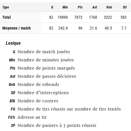
Type
G
Min
Pts
Ast
Reb
Stl
Total
82
19890
7872
1768
3322
583
Moyenne / match
82
242.6
96
21.6
40.5
7.1
Lexique
G
Nombre de match jouées
Min
Nombre de minutes jouées
Pts
Nombre de points marqués
Ast
Nombre de passes décisives
Reb
Nombre de rebonds
Stl
Nombre d’interceptions
Blk
Nombre de contres
FG
Nombre de tirs réussis sur nombre de tirs tentés
FG%
Adresse au tir
3P
Nombre de paniers à 3 points réussis