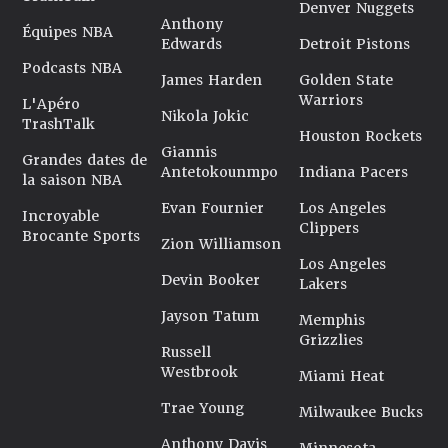
Denver Nuggets
Anthony
Équipes NBA
Edwards
Detroit Pistons
Podcasts NBA
James Harden
Golden State
Warriors
L'Apéro
Nikola Jokic
TrashTalk
Houston Rockets
Giannis
Grandes dates de
Antetokounmpo
Indiana Pacers
la saison NBA
Evan Fournier
Los Angeles
Incroyable
Clippers
Brocante Sports
Zion Williamson
Los Angeles
Devin Booker
Lakers
Jayson Tatum
Memphis
Grizzlies
Russell
Westbrook
Miami Heat
Trae Young
Milwaukee Bucks
Anthony Davis