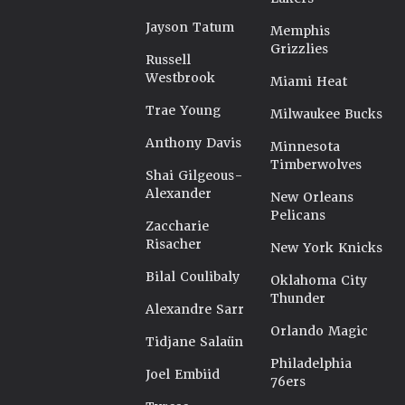
Jayson Tatum
Memphis
Grizzlies
Russell
Westbrook
Miami Heat
Trae Young
Milwaukee Bucks
Anthony Davis
Minnesota
Timberwolves
Shai Gilgeous-
Alexander
New Orleans
Pelicans
Zaccharie
Risacher
New York Knicks
Bilal Coulibaly
Oklahoma City
Thunder
Alexandre Sarr
Orlando Magic
Tidjane Salaün
Philadelphia
Joel Embiid
76ers