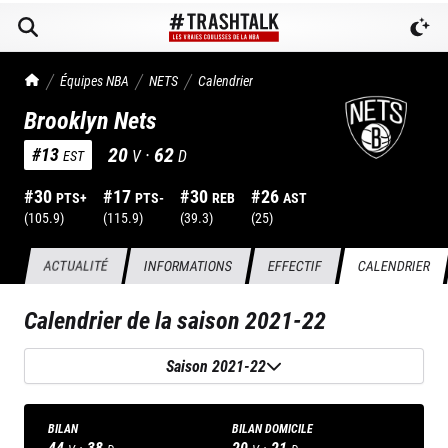
TrashTalk Actu NBA
Équipes NBA
NETS
Calendrier
Brooklyn Nets
20
·
62
#
13
V
D
EST
#
30
#
17
#
30
#
26
PTS+
PTS-
REB
AST
(
105.9
)
(
115.9
)
(
39.3
)
(
25
)
ACTUALITÉ
INFORMATIONS
EFFECTIF
CALENDRIER
Calendrier de la saison
2021-22
Saison 2021-22
BILAN
BILAN DOMICILE
44
·
38
20
·
21