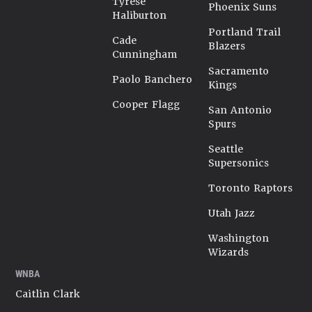
Tyrese
Phoenix Suns
Haliburton
Portland Trail
Cade
Blazers
Cunningham
Sacramento
Paolo Banchero
Kings
Cooper Flagg
San Antonio
Spurs
Seattle
Supersonics
Toronto Raptors
Utah Jazz
Washington
Wizards
WNBA
Caitlin Clark