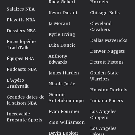
Rudy Gobert
Hornets
Salaires NBA
Kevin Durant
Chicago Bulls
Playoffs NBA
Ja Morant
Cleveland
Cavaliers
Dossiers NBA
Kyrie Irving
Dallas Mavericks
Encyclopédie
Luka Doncic
TrashTalk
Denver Nuggets
Anthony
Équipes NBA
Edwards
Detroit Pistons
Podcasts NBA
James Harden
Golden State
Warriors
L'Apéro
Nikola Jokic
TrashTalk
Houston Rockets
Giannis
Grandes dates de
Antetokounmpo
Indiana Pacers
la saison NBA
Evan Fournier
Los Angeles
Incroyable
Clippers
Brocante Sports
Zion Williamson
Los Angeles
Devin Booker
Lakers