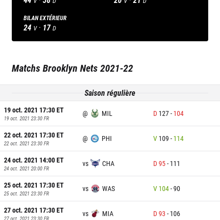
V
D
V
D
BILAN EXTÉRIEUR
24
·
17
V
D
Matchs
Brooklyn Nets
2021-22
Saison régulière
19 oct. 2021 17:30
ET
@
MIL
D
127
-
104
19 oct. 2021 23:30
FR
22 oct. 2021 17:30
ET
@
PHI
V
109
-
114
22 oct. 2021 23:30
FR
24 oct. 2021 14:00
ET
vs
CHA
D
95
-
111
24 oct. 2021 20:00
FR
25 oct. 2021 17:30
ET
vs
WAS
V
104
-
90
25 oct. 2021 23:30
FR
27 oct. 2021 17:30
ET
vs
MIA
D
93
-
106
27 oct. 2021 23:30
FR