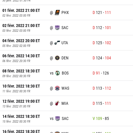
30 janv. 2022 01:30
FR
01 févr. 2022 21:00
ET
@
PHX
D
121
-
111
02 févr. 2022 03:00
FR
02 févr. 2022 21:00
ET
@
SAC
D
112
-
101
03 févr. 2022 03:00
FR
04 févr. 2022 20:00
ET
@
UTA
D
125
-
102
05 févr. 2022 02:00
FR
06 févr. 2022 14:30
ET
@
DEN
D
124
-
104
06 févr. 2022 20:30
FR
08 févr. 2022 18:30
ET
vs
BOS
D
91
-
126
09 févr. 2022 00:30
FR
10 févr. 2022 18:30
ET
@
WAS
D
113
-
112
11 févr. 2022 00:30
FR
12 févr. 2022 19:00
ET
@
MIA
D
115
-
111
13 févr. 2022 01:00
FR
14 févr. 2022 18:30
ET
vs
SAC
V
109
-
85
15 févr. 2022 00:30
FR
16 févr. 2022 18:30
ET