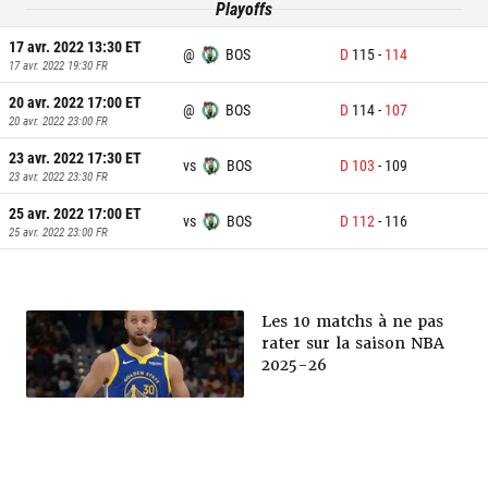
Playoffs
17 avr. 2022 13:30
ET
@
BOS
D
115
-
114
17 avr. 2022 19:30
FR
20 avr. 2022 17:00
ET
@
BOS
D
114
-
107
20 avr. 2022 23:00
FR
23 avr. 2022 17:30
ET
vs
BOS
D
103
-
109
23 avr. 2022 23:30
FR
25 avr. 2022 17:00
ET
vs
BOS
D
112
-
116
25 avr. 2022 23:00
FR
Les 10 matchs à ne pas
rater sur la saison NBA
2025-26