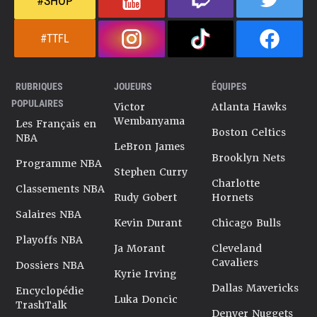
#SHOP
#TTFL
RUBRIQUES
JOUEURS
ÉQUIPES
POPULAIRES
Victor
Atlanta Hawks
Wembanyama
Les Français en
Boston Celtics
NBA
LeBron James
Brooklyn Nets
Programme NBA
Stephen Curry
Charlotte
Classements NBA
Rudy Gobert
Hornets
Salaires NBA
Kevin Durant
Chicago Bulls
Playoffs NBA
Ja Morant
Cleveland
Cavaliers
Dossiers NBA
Kyrie Irving
Dallas Mavericks
Encyclopédie
Luka Doncic
TrashTalk
Denver Nuggets