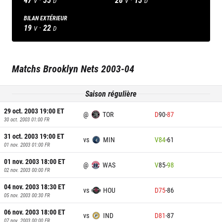
V
D
V
D
BILAN EXTÉRIEUR
19
·
22
V
D
Matchs
Brooklyn Nets
2003-04
Saison régulière
29 oct. 2003 19:00
ET
@
TOR
D
90
-
87
30 oct. 2003 01:00
FR
31 oct. 2003 19:00
ET
vs
MIN
V
84
-
61
01 nov. 2003 01:00
FR
01 nov. 2003 18:00
ET
@
WAS
V
85
-
98
02 nov. 2003 00:00
FR
04 nov. 2003 18:30
ET
vs
HOU
D
75
-
86
05 nov. 2003 00:30
FR
06 nov. 2003 18:00
ET
vs
IND
D
81
-
87
07 nov. 2003 00:00
FR