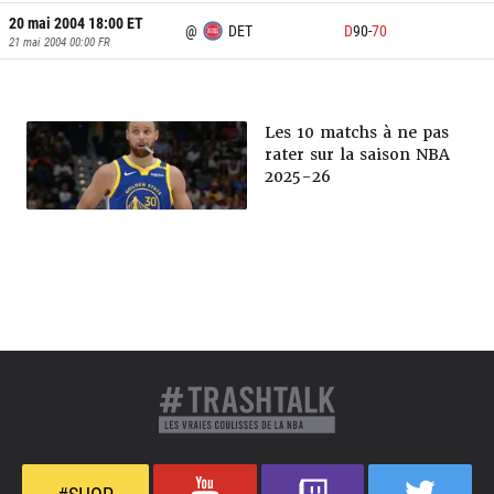
20 mai 2004 18:00
ET
@
DET
D
90
-
70
21 mai 2004 00:00
FR
Les 10 matchs à ne pas
rater sur la saison NBA
2025-26