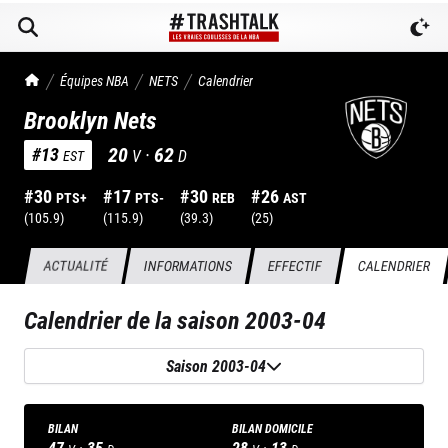
TrashTalk Actu NBA
Équipes NBA
NETS
Calendrier
Brooklyn Nets
20
·
62
#
13
V
D
EST
#
30
#
17
#
30
#
26
PTS+
PTS-
REB
AST
(
105.9
)
(
115.9
)
(
39.3
)
(
25
)
ACTUALITÉ
INFORMATIONS
EFFECTIF
CALENDRIER
Calendrier de la saison
2003-04
Saison 2003-04
BILAN
BILAN DOMICILE
47
·
35
28
·
13