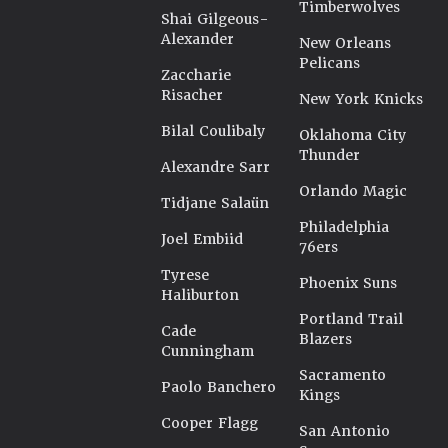
Timberwolves
Shai Gilgeous-
Alexander
New Orleans
Pelicans
Zaccharie
Risacher
New York Knicks
Bilal Coulibaly
Oklahoma City
Thunder
Alexandre Sarr
Orlando Magic
Tidjane Salaün
Philadelphia
Joel Embiid
76ers
Tyrese
Phoenix Suns
Haliburton
Portland Trail
Cade
Blazers
Cunningham
Sacramento
Paolo Banchero
Kings
Cooper Flagg
San Antonio