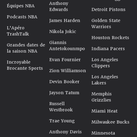
Anthony
Équipes NBA
Edwards
Detroit Pistons
Podcasts NBA
James Harden
Golden State
Warriors
L'Apéro
Nikola Jokic
TrashTalk
Houston Rockets
Giannis
Grandes dates de
Antetokounmpo
Indiana Pacers
la saison NBA
Evan Fournier
Los Angeles
Incroyable
Clippers
Brocante Sports
Zion Williamson
Los Angeles
Devin Booker
Lakers
Jayson Tatum
Memphis
Grizzlies
Russell
Westbrook
Miami Heat
Trae Young
Milwaukee Bucks
Anthony Davis
Minnesota