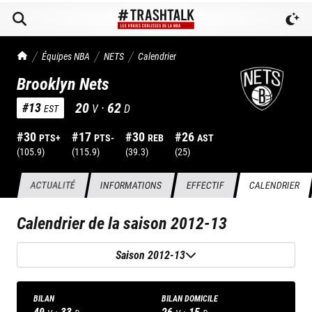
TrashTalk Actu NBA
Équipes NBA
NETS
Calendrier
Brooklyn Nets
20
·
62
#
13
V
D
EST
#
30
#
17
#
30
#
26
PTS+
PTS-
REB
AST
(
105.9
)
(
115.9
)
(
39.3
)
(
25
)
ACTUALITÉ
INFORMATIONS
EFFECTIF
CALENDRIER
Calendrier de la saison
2012-13
Saison 2012-13
BILAN
BILAN DOMICILE
49
·
33
26
·
15