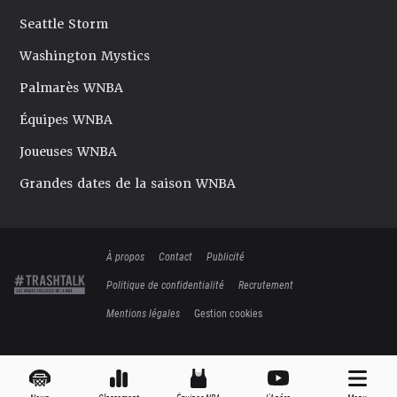
Seattle Storm
Washington Mystics
Palmarès WNBA
Équipes WNBA
Joueuses WNBA
Grandes dates de la saison WNBA
À propos
Contact
Publicité
Politique de confidentialité
Recrutement
Mentions légales
Gestion cookies
News
Classement
Équipes NBA
L'Apéro
Menu