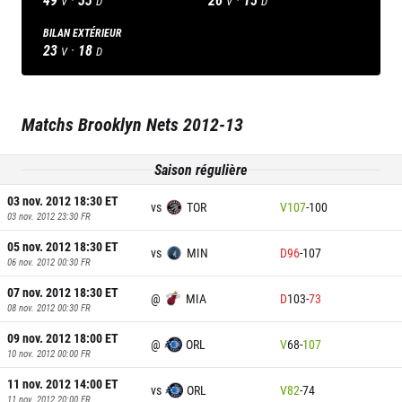
V
D
V
D
BILAN EXTÉRIEUR
23
·
18
V
D
Matchs
Brooklyn Nets
2012-13
Saison régulière
03 nov. 2012 18:30
ET
vs
TOR
V
107
-
100
03 nov. 2012 23:30
FR
05 nov. 2012 18:30
ET
vs
MIN
D
96
-
107
06 nov. 2012 00:30
FR
07 nov. 2012 18:30
ET
@
MIA
D
103
-
73
08 nov. 2012 00:30
FR
09 nov. 2012 18:00
ET
@
ORL
V
68
-
107
10 nov. 2012 00:00
FR
11 nov. 2012 14:00
ET
vs
ORL
V
82
-
74
11 nov. 2012 20:00
FR