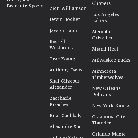
Clippers
Brocante Sports
Zion Williamson
Los Angeles
Devin Booker
Lakers
Jayson Tatum
Memphis
Grizzlies
Russell
Westbrook
Miami Heat
Trae Young
Milwaukee Bucks
Anthony Davis
Minnesota
Timberwolves
Shai Gilgeous-
Alexander
New Orleans
Pelicans
Zaccharie
Risacher
New York Knicks
Bilal Coulibaly
Oklahoma City
Thunder
Alexandre Sarr
Orlando Magic
Tidjane Salaün