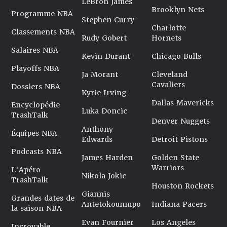
LeBron James
Brooklyn Nets
Programme NBA
Stephen Curry
Charlotte
Classements NBA
Rudy Gobert
Hornets
Salaires NBA
Kevin Durant
Chicago Bulls
Playoffs NBA
Ja Morant
Cleveland
Cavaliers
Dossiers NBA
Kyrie Irving
Dallas Mavericks
Encyclopédie
Luka Doncic
TrashTalk
Denver Nuggets
Anthony
Équipes NBA
Edwards
Detroit Pistons
Podcasts NBA
James Harden
Golden State
Warriors
L'Apéro
Nikola Jokic
TrashTalk
Houston Rockets
Giannis
Grandes dates de
Antetokounmpo
Indiana Pacers
la saison NBA
Evan Fournier
Los Angeles
Incroyable