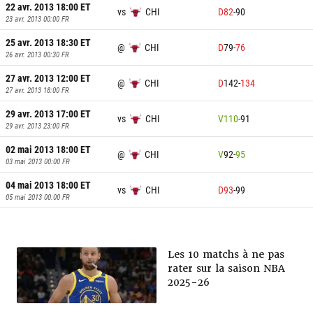
22 avr. 2013 18:00
ET
vs
CHI
D
82
-
90
23 avr. 2013 00:00
FR
25 avr. 2013 18:30
ET
@
CHI
D
79
-
76
26 avr. 2013 00:30
FR
27 avr. 2013 12:00
ET
@
CHI
D
142
-
134
27 avr. 2013 18:00
FR
29 avr. 2013 17:00
ET
vs
CHI
V
110
-
91
29 avr. 2013 23:00
FR
02 mai 2013 18:00
ET
@
CHI
V
92
-
95
03 mai 2013 00:00
FR
04 mai 2013 18:00
ET
vs
CHI
D
93
-
99
05 mai 2013 00:00
FR
Les 10 matchs à ne pas
rater sur la saison NBA
2025-26