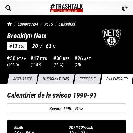
TrashTalk Actu NBA
Équipes NBA
NETS
Calendrier
Brooklyn Nets
20
·
62
#
13
V
D
EST
#
30
#
17
#
30
#
26
PTS+
PTS-
REB
AST
(
105.9
)
(
115.9
)
(
39.3
)
(
25
)
ACTUALITÉ
INFORMATIONS
EFFECTIF
CALENDRIER
Calendrier de la saison
1990-91
Saison 1990-91
BILAN
BILAN DOMICILE
26
·
56
20
·
21