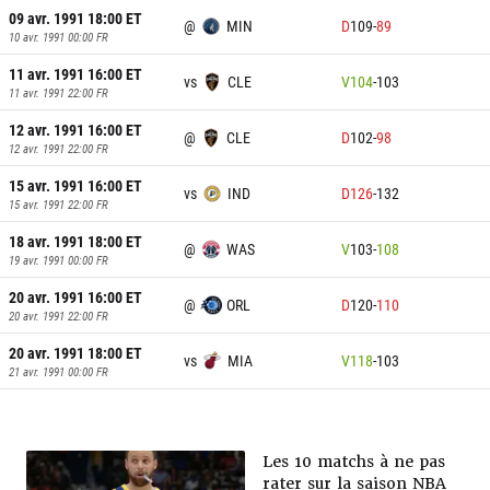
09 avr. 1991 18:00
ET
@
MIN
D
109
-
89
10 avr. 1991 00:00
FR
11 avr. 1991 16:00
ET
vs
CLE
V
104
-
103
11 avr. 1991 22:00
FR
12 avr. 1991 16:00
ET
@
CLE
D
102
-
98
12 avr. 1991 22:00
FR
15 avr. 1991 16:00
ET
vs
IND
D
126
-
132
15 avr. 1991 22:00
FR
18 avr. 1991 18:00
ET
@
WAS
V
103
-
108
19 avr. 1991 00:00
FR
20 avr. 1991 16:00
ET
@
ORL
D
120
-
110
20 avr. 1991 22:00
FR
20 avr. 1991 18:00
ET
vs
MIA
V
118
-
103
21 avr. 1991 00:00
FR
Les 10 matchs à ne pas
rater sur la saison NBA