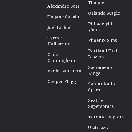
Thunder
Alexandre Sarr
Orlando Magic
Tidjane Salaün
Philadelphia
Joel Embiid
76ers
Tyrese
Phoenix Suns
Haliburton
Portland Trail
Cade
Blazers
Cunningham
Sacramento
Paolo Banchero
Kings
Cooper Flagg
San Antonio
Spurs
Seattle
Supersonics
Toronto Raptors
Utah Jazz