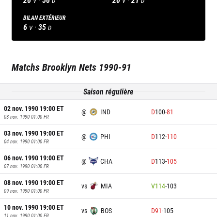
V
D
V
D
BILAN EXTÉRIEUR
6
·
35
V
D
Matchs
Brooklyn Nets
1990-91
Saison régulière
02 nov. 1990 19:00
ET
@
IND
D
100
-
81
03 nov. 1990 01:00
FR
03 nov. 1990 19:00
ET
@
PHI
D
112
-
110
04 nov. 1990 01:00
FR
06 nov. 1990 19:00
ET
@
CHA
D
113
-
105
07 nov. 1990 01:00
FR
08 nov. 1990 19:00
ET
vs
MIA
V
114
-
103
09 nov. 1990 01:00
FR
10 nov. 1990 19:00
ET
vs
BOS
D
91
-
105
11 nov. 1990 01:00
FR