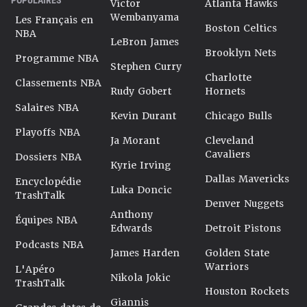
Victor
Atlanta Hawks
Wembanyama
Les Français en
Boston Celtics
NBA
LeBron James
Brooklyn Nets
Programme NBA
Stephen Curry
Charlotte
Classements NBA
Rudy Gobert
Hornets
Salaires NBA
Kevin Durant
Chicago Bulls
Playoffs NBA
Ja Morant
Cleveland
Cavaliers
Dossiers NBA
Kyrie Irving
Dallas Mavericks
Encyclopédie
Luka Doncic
TrashTalk
Denver Nuggets
Anthony
Équipes NBA
Edwards
Detroit Pistons
Podcasts NBA
James Harden
Golden State
Warriors
L'Apéro
Nikola Jokic
TrashTalk
Houston Rockets
Giannis