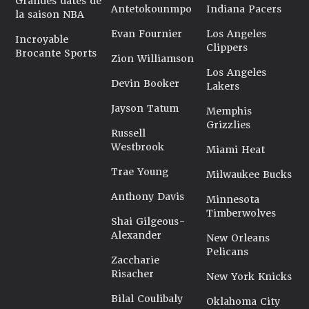
Grandes dates de
Antetokounmpo
Indiana Pacers
la saison NBA
Evan Fournier
Los Angeles
Incroyable
Clippers
Brocante Sports
Zion Williamson
Los Angeles
Devin Booker
Lakers
Jayson Tatum
Memphis
Grizzlies
Russell
Westbrook
Miami Heat
Trae Young
Milwaukee Bucks
Anthony Davis
Minnesota
Timberwolves
Shai Gilgeous-
Alexander
New Orleans
Pelicans
Zaccharie
Risacher
New York Knicks
Bilal Coulibaly
Oklahoma City