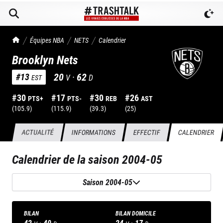
TrashTalk Actu NBA
Équipes NBA
NETS
Calendrier
Brooklyn Nets
20
·
62
#
13
V
D
EST
#
30
#
17
#
30
#
26
PTS+
PTS-
REB
AST
(
105.9
)
(
115.9
)
(
39.3
)
(
25
)
ACTUALITÉ
INFORMATIONS
EFFECTIF
CALENDRIER
Calendrier de la saison
2004-05
Saison 2004-05
BILAN
BILAN DOMICILE
42
·
40
24
·
17