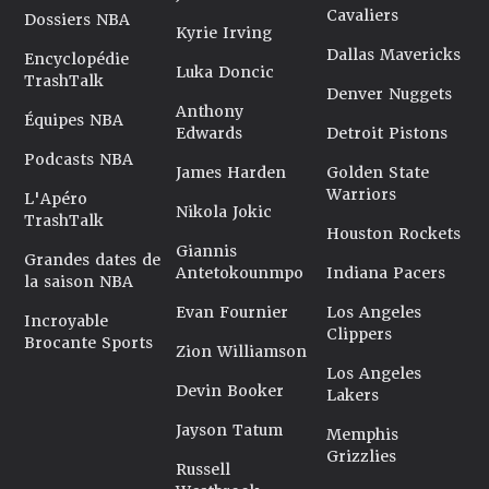
Cavaliers
Dossiers NBA
Kyrie Irving
Dallas Mavericks
Encyclopédie
Luka Doncic
TrashTalk
Denver Nuggets
Anthony
Équipes NBA
Edwards
Detroit Pistons
Podcasts NBA
James Harden
Golden State
Warriors
L'Apéro
Nikola Jokic
TrashTalk
Houston Rockets
Giannis
Grandes dates de
Antetokounmpo
Indiana Pacers
la saison NBA
Evan Fournier
Los Angeles
Incroyable
Clippers
Brocante Sports
Zion Williamson
Los Angeles
Devin Booker
Lakers
Jayson Tatum
Memphis
Grizzlies
Russell