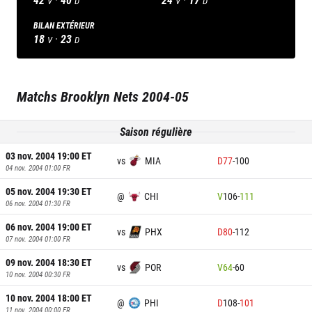
V
D
V
D
BILAN EXTÉRIEUR
18
·
23
V
D
Matchs
Brooklyn Nets
2004-05
Saison régulière
03 nov. 2004 19:00
ET
vs
MIA
D
77
-
100
04 nov. 2004 01:00
FR
05 nov. 2004 19:30
ET
@
CHI
V
106
-
111
06 nov. 2004 01:30
FR
06 nov. 2004 19:00
ET
vs
PHX
D
80
-
112
07 nov. 2004 01:00
FR
09 nov. 2004 18:30
ET
vs
POR
V
64
-
60
10 nov. 2004 00:30
FR
10 nov. 2004 18:00
ET
@
PHI
D
108
-
101
11 nov. 2004 00:00
FR