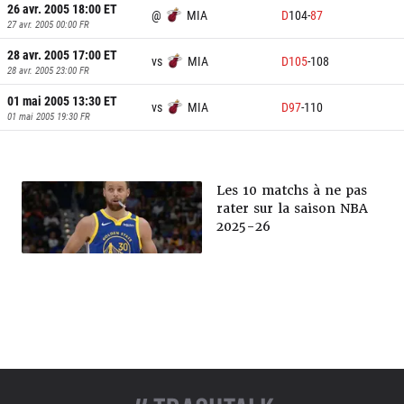
26 avr. 2005 18:00
ET
@
MIA
D
104
-
87
27 avr. 2005 00:00
FR
28 avr. 2005 17:00
ET
vs
MIA
D
105
-
108
28 avr. 2005 23:00
FR
01 mai 2005 13:30
ET
vs
MIA
D
97
-
110
01 mai 2005 19:30
FR
Les 10 matchs à ne pas
rater sur la saison NBA
2025-26