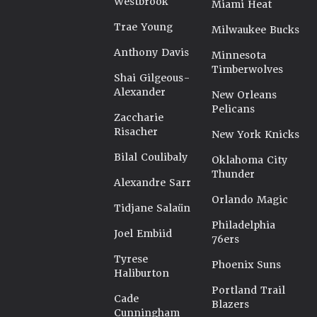
Westbrook
Miami Heat
Trae Young
Milwaukee Bucks
Anthony Davis
Minnesota
Timberwolves
Shai Gilgeous-
Alexander
New Orleans
Pelicans
Zaccharie
Risacher
New York Knicks
Bilal Coulibaly
Oklahoma City
Thunder
Alexandre Sarr
Orlando Magic
Tidjane Salaün
Philadelphia
Joel Embiid
76ers
Tyrese
Phoenix Suns
Haliburton
Portland Trail
Cade
Blazers
Cunningham