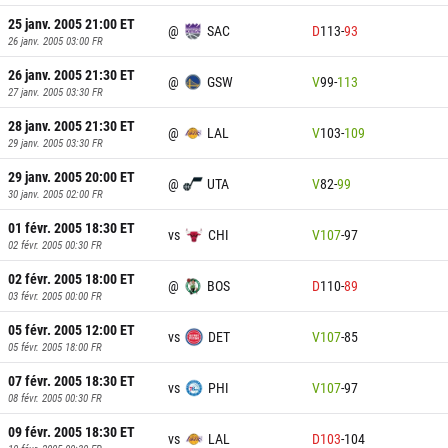
25 janv. 2005 21:00
ET
@
SAC
D
113
-
93
26 janv. 2005 03:00
FR
26 janv. 2005 21:30
ET
@
GSW
V
99
-
113
27 janv. 2005 03:30
FR
28 janv. 2005 21:30
ET
@
LAL
V
103
-
109
29 janv. 2005 03:30
FR
29 janv. 2005 20:00
ET
@
UTA
V
82
-
99
30 janv. 2005 02:00
FR
01 févr. 2005 18:30
ET
vs
CHI
V
107
-
97
02 févr. 2005 00:30
FR
02 févr. 2005 18:00
ET
@
BOS
D
110
-
89
03 févr. 2005 00:00
FR
05 févr. 2005 12:00
ET
vs
DET
V
107
-
85
05 févr. 2005 18:00
FR
07 févr. 2005 18:30
ET
vs
PHI
V
107
-
97
08 févr. 2005 00:30
FR
09 févr. 2005 18:30
ET
vs
LAL
D
103
-
104