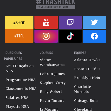
#SHOP
#TTFL
RUBRIQUES
JOUEURS
ÉQUIPES
POPULAIRES
Victor
Atlanta Hawks
Wembanyama
Les Français en
Boston Celtics
NBA
LeBron James
Brooklyn Nets
Programme NBA
Stephen Curry
Charlotte
Classements NBA
Rudy Gobert
Hornets
Salaires NBA
Kevin Durant
Chicago Bulls
Playoffs NBA
Ja Morant
Cleveland