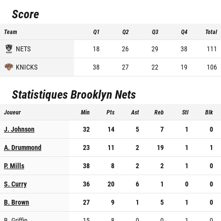
Score
Team
Q1
Q2
Q3
Q4
Total
NETS
18
26
29
38
111
KNICKS
38
27
22
19
106
Statistiques
Brooklyn Nets
Joueur
Min
Pts
Ast
Reb
Stl
Blk
J. Johnson
32
14
5
7
1
0
A. Drummond
23
11
2
19
1
1
P. Mills
38
8
2
2
1
0
S. Curry
36
20
6
1
0
0
B. Brown
27
9
1
5
1
0
B. Griffin
15
8
0
0
1
0