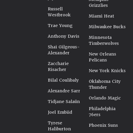
Grizzlies
Russell
Westbrook
Miami Heat
Trae Young
Milwaukee Bucks
Anthony Davis
Minnesota
Timberwolves
Shai Gilgeous-
Alexander
New Orleans
Pelicans
Zaccharie
Risacher
New York Knicks
Bilal Coulibaly
Oklahoma City
Thunder
Alexandre Sarr
Orlando Magic
Tidjane Salaün
Philadelphia
Joel Embiid
76ers
Tyrese
Phoenix Suns
Haliburton