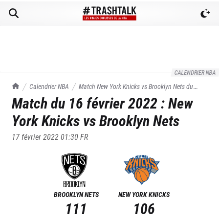
CALENDRIER NBA
TrashTalk Actu NBA
Calendrier NBA
Match
New York Knicks
vs
Brooklyn Nets
du
Match du
16 février 2022
:
New
16/02/2022
York Knicks
vs
Brooklyn Nets
17 février 2022 01:30
FR
BROOKLYN NETS
NEW YORK KNICKS
111
106