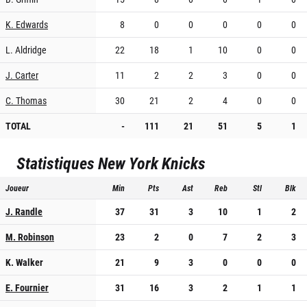
K. Edwards
8
0
0
0
0
0
L. Aldridge
22
18
1
10
0
0
J. Carter
11
2
2
3
0
0
C. Thomas
30
21
2
4
0
0
TOTAL
-
111
21
51
5
1
Statistiques
New York Knicks
Joueur
Min
Pts
Ast
Reb
Stl
Blk
J. Randle
37
31
3
10
1
2
M. Robinson
23
2
0
7
2
3
K. Walker
21
9
3
0
0
0
E. Fournier
31
16
3
2
1
1