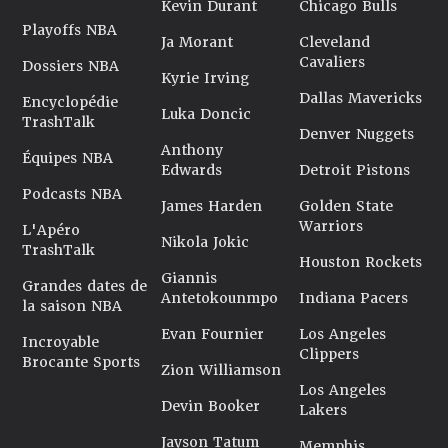
Kevin Durant
Chicago Bulls
Playoffs NBA
Ja Morant
Cleveland
Cavaliers
Dossiers NBA
Kyrie Irving
Dallas Mavericks
Encyclopédie
Luka Doncic
TrashTalk
Denver Nuggets
Anthony
Équipes NBA
Edwards
Detroit Pistons
Podcasts NBA
James Harden
Golden State
Warriors
L'Apéro
Nikola Jokic
TrashTalk
Houston Rockets
Giannis
Grandes dates de
Antetokounmpo
Indiana Pacers
la saison NBA
Evan Fournier
Los Angeles
Incroyable
Clippers
Brocante Sports
Zion Williamson
Los Angeles
Devin Booker
Lakers
Jayson Tatum
Memphis