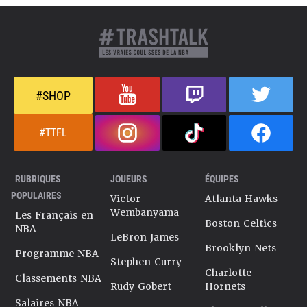
#SHOP
#TTFL
RUBRIQUES
JOUEURS
ÉQUIPES
POPULAIRES
Victor
Atlanta Hawks
Wembanyama
Les Français en
Boston Celtics
NBA
LeBron James
Brooklyn Nets
Programme NBA
Stephen Curry
Charlotte
Classements NBA
Rudy Gobert
Hornets
Salaires NBA