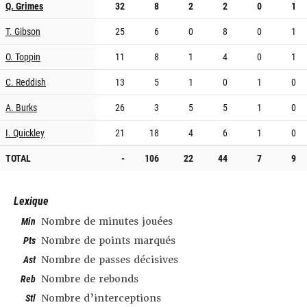
Q. Grimes
32
8
2
2
0
1
T. Gibson
25
6
0
8
0
1
O. Toppin
11
8
1
4
0
1
C. Reddish
13
5
1
0
1
0
A. Burks
26
3
5
5
1
0
I. Quickley
21
18
4
6
1
0
TOTAL
-
106
22
44
7
9
Lexique
Min
Nombre de minutes jouées
Pts
Nombre de points marqués
Ast
Nombre de passes décisives
Reb
Nombre de rebonds
Stl
Nombre d’interceptions