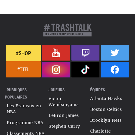
#SHOP
#TTFL
RUBRIQUES
JOUEURS
ÉQUIPES
POPULAIRES
Victor
Atlanta Hawks
Wembanyama
Les Français en
Boston Celtics
NBA
LeBron James
Brooklyn Nets
Programme NBA
Stephen Curry
Charlotte
Classements NBA