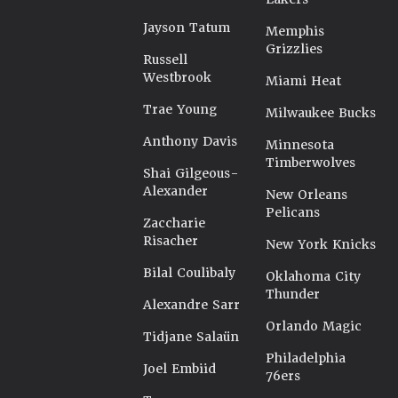
Jayson Tatum
Memphis
Grizzlies
Russell
Westbrook
Miami Heat
Trae Young
Milwaukee Bucks
Anthony Davis
Minnesota
Timberwolves
Shai Gilgeous-
Alexander
New Orleans
Pelicans
Zaccharie
Risacher
New York Knicks
Bilal Coulibaly
Oklahoma City
Thunder
Alexandre Sarr
Orlando Magic
Tidjane Salaün
Philadelphia
Joel Embiid
76ers