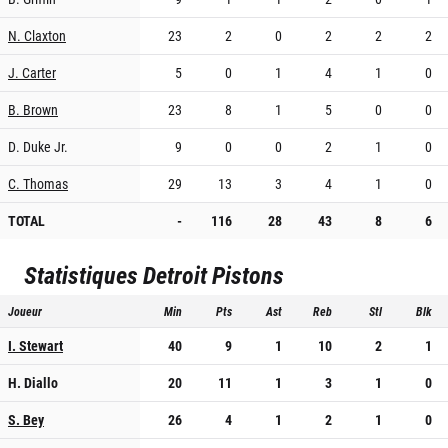
N. Claxton
23
2
0
2
2
2
J. Carter
5
0
1
4
1
0
B. Brown
23
8
1
5
0
0
D. Duke Jr.
9
0
0
2
1
0
C. Thomas
29
13
3
4
1
0
TOTAL
-
116
28
43
8
6
Statistiques
Detroit Pistons
Joueur
Min
Pts
Ast
Reb
Stl
Blk
I. Stewart
40
9
1
10
2
1
H. Diallo
20
11
1
3
1
0
S. Bey
26
4
1
2
1
0