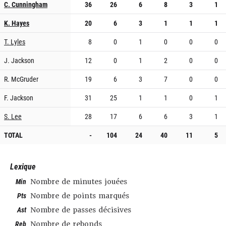
C. Cunningham
36
26
6
8
3
1
K. Hayes
20
6
3
1
1
1
T. Lyles
8
0
1
0
0
0
J. Jackson
12
0
1
2
0
0
R. McGruder
19
6
3
7
0
0
F. Jackson
31
25
1
1
0
1
S. Lee
28
17
6
6
3
1
TOTAL
-
104
24
40
11
5
Lexique
Min
Nombre de minutes jouées
Pts
Nombre de points marqués
Ast
Nombre de passes décisives
Reb
Nombre de rebonds