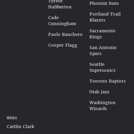
Tyrese
Phoenix Suns
Haliburton
Portland Trail
Cade
Blazers
Cunningham
Sacramento
Paolo Banchero
Kings
Cooper Flagg
San Antonio
Spurs
Seattle
Supersonics
Toronto Raptors
Utah Jazz
Washington
Wizards
WNBA
Caitlin Clark