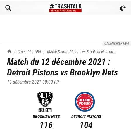
CALENDRIER NBA
TrashTalk Actu NBA
Calendrier NBA
Match
Detroit Pistons
vs
Brooklyn Nets
du
Match du
12 décembre 2021
:
12/12/2021
Detroit Pistons
vs
Brooklyn Nets
13 décembre 2021 00:00
FR
BROOKLYN NETS
DETROIT PISTONS
116
104