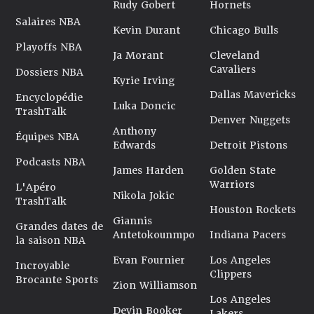
Rudy Gobert
Hornets
Salaires NBA
Kevin Durant
Chicago Bulls
Playoffs NBA
Ja Morant
Cleveland
Cavaliers
Dossiers NBA
Kyrie Irving
Dallas Mavericks
Encyclopédie
Luka Doncic
TrashTalk
Denver Nuggets
Anthony
Équipes NBA
Edwards
Detroit Pistons
Podcasts NBA
James Harden
Golden State
Warriors
L'Apéro
Nikola Jokic
TrashTalk
Houston Rockets
Giannis
Grandes dates de
Antetokounmpo
Indiana Pacers
la saison NBA
Evan Fournier
Los Angeles
Incroyable
Clippers
Brocante Sports
Zion Williamson
Los Angeles
Devin Booker
Lakers