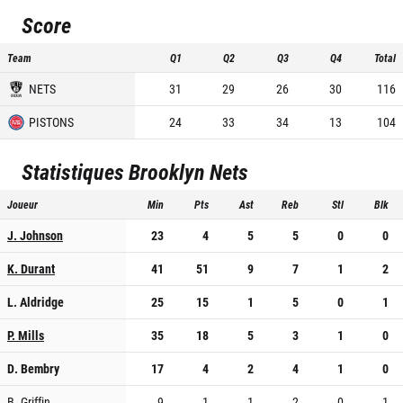
Score
Team
Q1
Q2
Q3
Q4
Total
NETS
31
29
26
30
116
PISTONS
24
33
34
13
104
Statistiques
Brooklyn Nets
Joueur
Min
Pts
Ast
Reb
Stl
Blk
J. Johnson
23
4
5
5
0
0
K. Durant
41
51
9
7
1
2
L. Aldridge
25
15
1
5
0
1
P. Mills
35
18
5
3
1
0
D. Bembry
17
4
2
4
1
0
B. Griffin
9
1
1
2
0
1