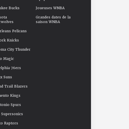
ukee Bucks
Joueuses WNBA
sota
Grandes dates de la
rwolves
saison WNBA
leans Pelicans
ork Knicks
oma City Thunder
o Magic
elphia 76ers
x Suns
nd Trail Blazers
mento Kings
tonio Spurs
e Supersonics
o Raptors