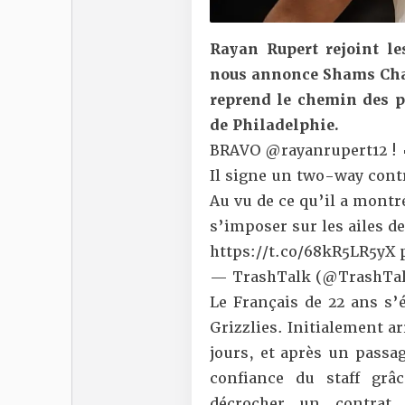
Rayan Rupert rejoint l
nous annonce
Shams Ch
reprend le chemin des pa
de Philadelphie.
BRAVO
@rayanrupert12
! 
Il signe un two-way contr
Au vu de ce qu’il a montré
s’imposer sur les ailes de
https://t.co/68kR5LR5yX
— TrashTalk (@TrashTal
Le Français de 22 ans s’é
Grizzlies. Initialement a
jours, et après un passa
confiance du staff grâ
décrocher un contrat