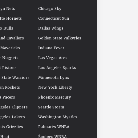
yn Nets
Chicago Sky
tte Hornets
Connecticut Sun
o Bulls
Dallas Wings
and Cavaliers
Golden State Valkyries
 Mavericks
Indiana Fever
r Nuggets
Las Vegas Aces
t Pistons
Los Angeles Sparks
 State Warriors
Minnesota Lynx
on Rockets
New York Liberty
a Pacers
Phoenix Mercury
geles Clippers
Seattle Storm
geles Lakers
Washington Mystics
s Grizzlies
Palmarès WNBA
 Heat
Équipes WNBA