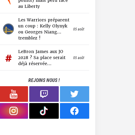
points) mais perd face
au Liberty
Les Warriors préparent
un coup : Kelly Olynyk
05 août
ou Georges Niang…
tremblez !
LeBron James aux JO
2028 ? Sa place serait
05 août
déjà réservée...
REJOINS NOUS !