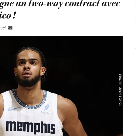
gne un two-way contract avec
ico !
quet
SOURCE IMAGE : YOUTUBE