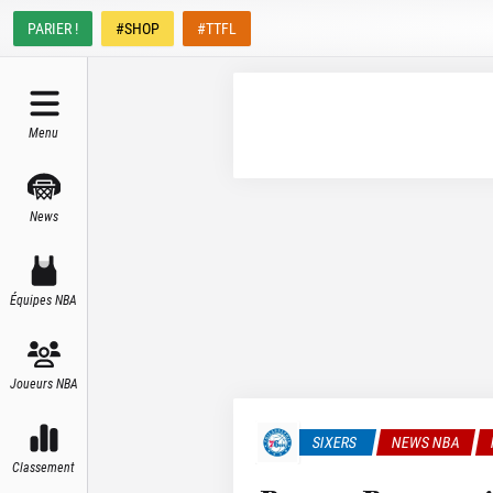
PARIER !
#SHOP
#TTFL
Menu
News
Équipes NBA
Joueurs NBA
SIXERS
NEWS NBA
Classement