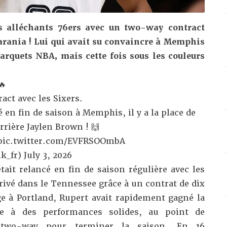
es alléchants 76ers avec un two-way contract
arania
! Lui qui avait su convaincre à Memphis
rquets NBA, mais cette fois sous les couleurs
🔥
act avec les Sixers.
 en fin de saison à Memphis, il y a la place de
rrière Jaylen Brown ! 🙌
pic.twitter.com/EVFRSOOmbA
k_fr)
July 3, 2026
tait relancé en fin de saison régulière avec les
rrivé dans le Tennessee grâce à un contrat de dix
ge à Portland, Rupert avait rapidement gagné la
ce à des performances solides, au point de
 two-way pour terminer la saison. En 16