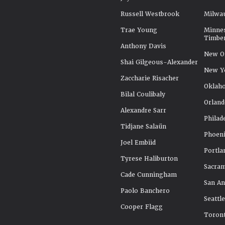
Russell Westbrook
Milwa
Trae Young
Minne
Timbe
Anthony Davis
New Or
Shai Gilgeous-Alexander
New Y
Zaccharie Risacher
Oklah
Bilal Coulibaly
Orland
Alexandre Sarr
Philad
Tidjane Salaün
Phoeni
Joel Embiid
Portla
Tyrese Haliburton
Sacra
Cade Cunningham
San An
Paolo Banchero
Seattl
Cooper Flagg
Toront