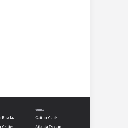
WNBA
a Hawks
Caitlin Clark
 Celtics
Atlanta Dream