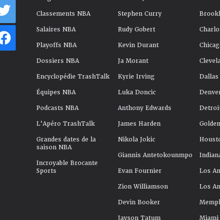
Classements NBA
Stephen Curry
Brookl
Salaires NBA
Rudy Gobert
Charlo
Playoffs NBA
Kevin Durant
Chicag
Dossiers NBA
Ja Morant
Clevel
Encyclopédie TrashTalk
Kyrie Irving
Dallas
Équipes NBA
Luka Doncic
Denve
Podcasts NBA
Anthony Edwards
Detroi
L'Apéro TrashTalk
James Harden
Golden
Grandes dates de la
Nikola Jokic
Houst
saison NBA
Giannis Antetokounmpo
Indian
Incroyable Brocante
Sports
Evan Fournier
Los An
Zion Williamson
Los An
Devin Booker
Memphi
Jayson Tatum
Miami