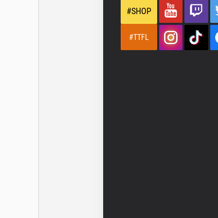
#SHOP
#TTFL