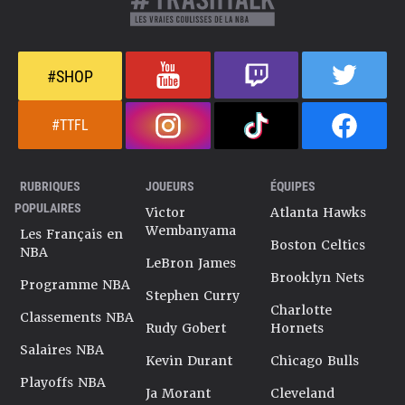
#SHOP
#TTFL
RUBRIQUES
JOUEURS
ÉQUIPES
POPULAIRES
Victor
Atlanta Hawks
Wembanyama
Les Français en
Boston Celtics
NBA
LeBron James
Brooklyn Nets
Programme NBA
Stephen Curry
Charlotte
Classements NBA
Rudy Gobert
Hornets
Salaires NBA
Kevin Durant
Chicago Bulls
Playoffs NBA
Ja Morant
Cleveland