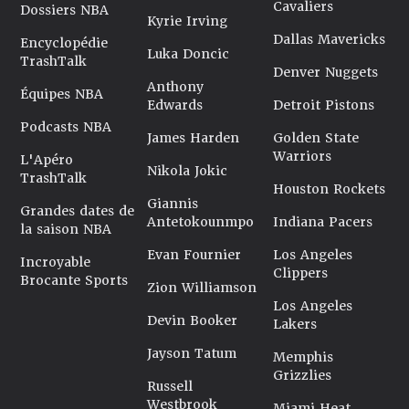
Cavaliers
Dossiers NBA
Kyrie Irving
Dallas Mavericks
Encyclopédie
Luka Doncic
TrashTalk
Denver Nuggets
Anthony
Équipes NBA
Edwards
Detroit Pistons
Podcasts NBA
James Harden
Golden State
Warriors
L'Apéro
Nikola Jokic
TrashTalk
Houston Rockets
Giannis
Grandes dates de
Antetokounmpo
Indiana Pacers
la saison NBA
Evan Fournier
Los Angeles
Incroyable
Clippers
Brocante Sports
Zion Williamson
Los Angeles
Devin Booker
Lakers
Jayson Tatum
Memphis
Grizzlies
Russell
Westbrook
Miami Heat