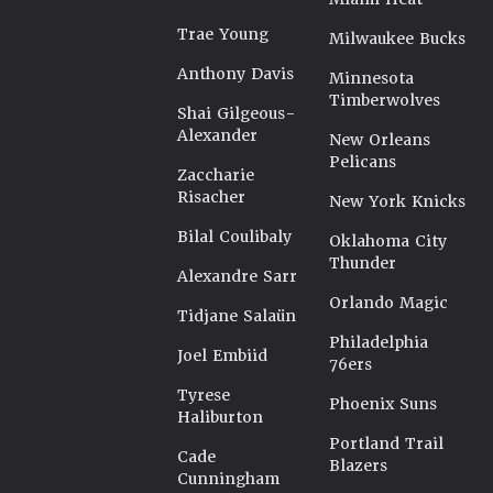
Trae Young
Milwaukee Bucks
Anthony Davis
Minnesota
Timberwolves
Shai Gilgeous-
Alexander
New Orleans
Pelicans
Zaccharie
Risacher
New York Knicks
Bilal Coulibaly
Oklahoma City
Thunder
Alexandre Sarr
Orlando Magic
Tidjane Salaün
Philadelphia
Joel Embiid
76ers
Tyrese
Phoenix Suns
Haliburton
Portland Trail
Cade
Blazers
Cunningham