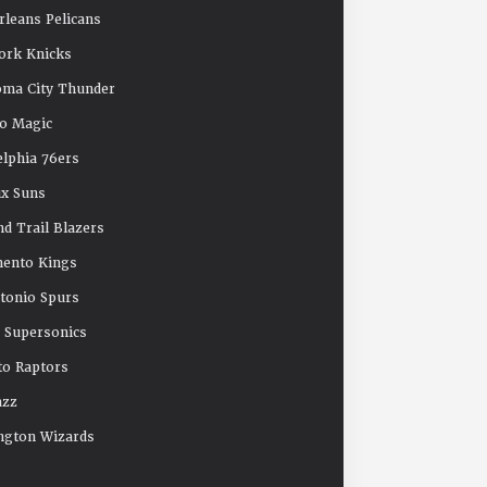
leans Pelicans
ork Knicks
oma City Thunder
o Magic
elphia 76ers
x Suns
nd Trail Blazers
mento Kings
tonio Spurs
e Supersonics
o Raptors
azz
ngton Wizards