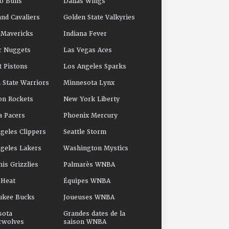
o Bulls
Dallas Wings
and Cavaliers
Golden State Valkyries
 Mavericks
Indiana Fever
r Nuggets
Las Vegas Aces
t Pistons
Los Angeles Sparks
 State Warriors
Minnesota Lynx
on Rockets
New York Liberty
a Pacers
Phoenix Mercury
geles Clippers
Seattle Storm
geles Lakers
Washington Mystics
s Grizzlies
Palmarès WNBA
 Heat
Équipes WNBA
ukee Bucks
Joueuses WNBA
sota
Grandes dates de la
rwolves
saison WNBA