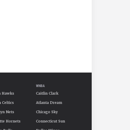
WNBA
a Hawks
Caitlin Clark
 Celtics
Atlanta Dream
yn Nets
Chicago Sky
tte Hornets
Connecticut Sun