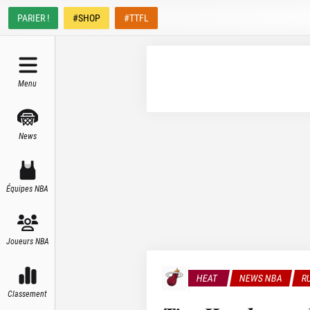
PARIER !
#SHOP
#TTFL
Menu
News
Équipes NBA
Joueurs NBA
HEAT
NEWS NBA
R
Classement