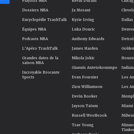
Playoffs NBA
Kevin Durant
Chicag
Dossiers NBA
Ja Morant
Clevel
Encyclopédie TrashTalk
Kyrie Irving
Dallas
Équipes NBA
Luka Doncic
Denve
Podcasts NBA
Anthony Edwards
Detroi
L'Apéro TrashTalk
James Harden
Golden
Grandes dates de la
Nikola Jokic
Houst
saison NBA
Giannis Antetokounmpo
Indian
Incroyable Brocante
Sports
Evan Fournier
Los An
Zion Williamson
Los An
Devin Booker
Memphi
Jayson Tatum
Miami
Russell Westbrook
Milwa
Trae Young
Minne
Timbe