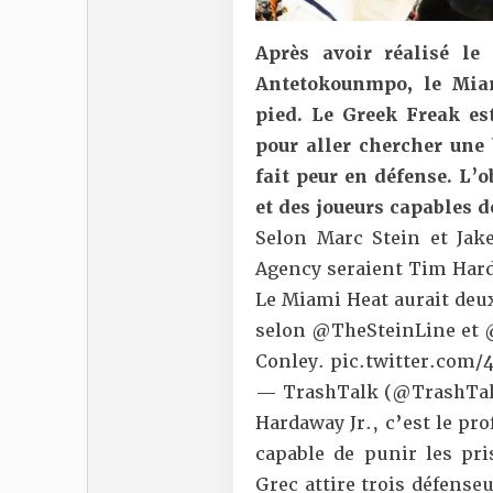
Après avoir réalisé le
Antetokounmpo, le Mia
pied. Le Greek Freak es
pour aller chercher une 
fait peur en défense. L’ob
et des joueurs capables 
Selon
Marc Stein
et
Jak
Agency seraient Tim Hard
Le Miami Heat aurait deux
selon
@TheSteinLine
et
Conley.
pic.twitter.com/
— TrashTalk (@TrashTal
Hardaway Jr., c’est le pro
capable de punir les pri
Grec attire trois défense