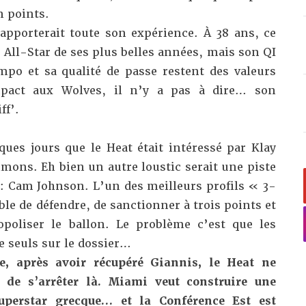
n points.
pporterait toute son expérience. À 38 ans, ce
All-Star de ses plus belles années, mais son QI
mpo et sa qualité de passe restent des valeurs
pact aux Wolves, il n’y a pas à dire… son
ff’.
ques jours que le Heat était intéressé par Klay
imons
. Eh bien un autre loustic serait une piste
 : Cam Johnson. L’un des meilleurs profils « 3-
ble de défendre, de sanctionner à trois points et
opoliser le ballon.
Le problème c’est que les
re seuls sur le dossier…
re, après avoir récupéré Giannis, le Heat ne
 de s’arrêter là. Miami veut construire une
uperstar grecque… et la Conférence Est est