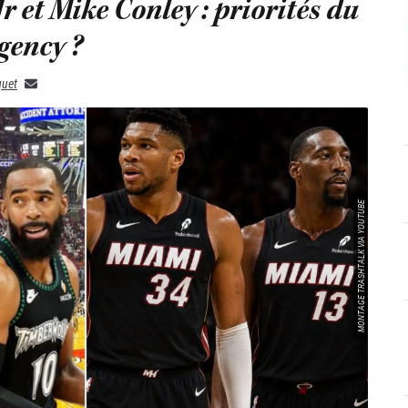
 et Mike Conley : priorités du
gency ?
quet
MONTAGE TRASHTALK VIA YOUTUBE