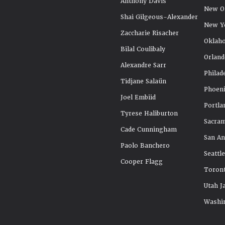
Anthony Davis
New Or
Shai Gilgeous-Alexander
New Y
Zaccharie Risacher
Oklah
Bilal Coulibaly
Orland
Alexandre Sarr
Philad
Tidjane Salaün
Phoeni
Joel Embiid
Portla
Tyrese Haliburton
Sacra
Cade Cunningham
San An
Paolo Banchero
Seattl
Cooper Flagg
Toront
Utah J
Washi