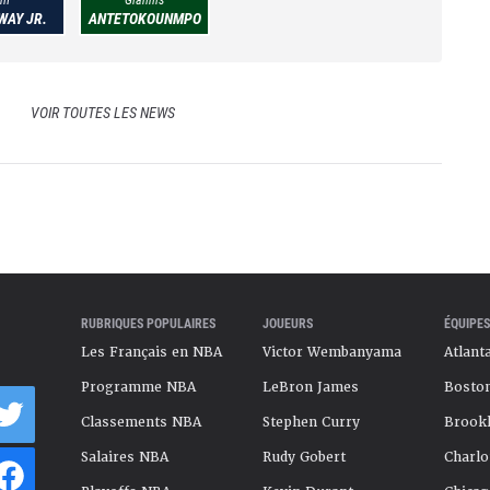
AY JR.
ANTETOKOUNMPO
VOIR TOUTES LES NEWS
RUBRIQUES POPULAIRES
JOUEURS
ÉQUIPES
Les Français en NBA
Victor Wembanyama
Atlant
Programme NBA
LeBron James
Boston
Classements NBA
Stephen Curry
Brookl
Salaires NBA
Rudy Gobert
Charlo