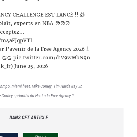
GENCY CHALLENGE EST LANCÉ !! 🎁
plaît, experts en NBA 🫡🫡🫡
’acceptez…
o/m4aFJqpVTl
r l’avenir de la Free Agency 2026 !!
 👏👏
pic.twitter.com/d1V9wMbN9n
k_fr)
June 25, 2026
ounmpo
,
miami heat
,
Mike Conley
,
Tim Hardaway Jr.
Conley : priorités du Heat à la Free Agency ?
DANS CET ARTICLE
im
Giannis