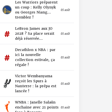
Les Warriors préparent
un coup : Kelly Olynyk
05 août
ou Georges Niang…
tremblez !
LeBron James aux JO
2028 ? Sa place serait
05 août
déjà réservée...
Decathlon x NBA : par
ici la nouvelle
05 août
collection estivale, ça
régale !
Victor Wembanyama
reçoit les Spurs à
05 août
Nanterre : la prépa est
lancée !
WNBA : Janelle Salaün
enchaine avec 21 points
05 août