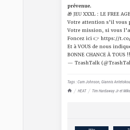
prévenue.
🎁 JEU XXXL : LE FREE A
Votre attention s’il vous 
Votre mission, si vous l
Foncez ici 👉
https://t.c
Et à VOUS de nous indique
BONNE CHANCE À TOUS !!
— TrashTalk (@TrashTal
Tags :
Cam Johnson
,
Giannis Antetok
TrashTalk Actu NBA
HEAT
Tim Hardaway Jr et Mike 
Mike
T