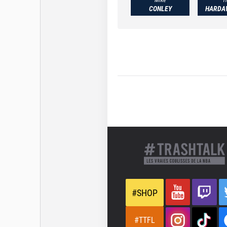
CONLEY
HARDAW
#SHOP
#TTFL