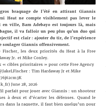
 gros braquage de l’été en attirant Giannis
mi Heat ne compte visiblement pas lever le
t en ville, Bam Adebayo est toujours là, mais
bague, il va falloir un peu plus qu’un duo qui
jectif est clair : ajouter du tir, de l’expérience
de soulager Giannis offensivement.
e Fischer
, les deux priorités du Heat à la Free
away Jr. et Mike Conley.
 « cibles prioritaires » pour cette Free Agency
@JakeLFischer
: Tim Hardaway Jr et Mike
476j62cm3K
k_fr)
June 28, 2026
fil parfait pour jouer avec Giannis : un shooteur
ses à deux et d’écarter les défenses. Quand le
urs dans la raquette, il faut bien quelqu’un pour