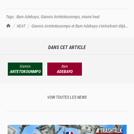
Tags :
Bam Adebayo
,
Giannis Antetokounmpo
,
miami heat
TrashTalk Actu NBA
HEAT
Giannis Antetokounmpo et Bam Adebayo s'entraînent déjà
ensemble
DANS CET ARTICLE
Giannis
Bam
ANTETOKOUNMPO
ADEBAYO
VOIR TOUTES LES NEWS