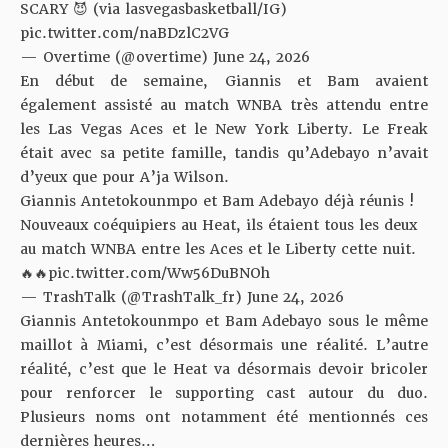
SCARY 😈 (via lasvegasbasketball/IG)
pic.twitter.com/naBDzlC2VG
— Overtime (@overtime)
June 24, 2026
En début de semaine, Giannis et Bam avaient
également assisté au match WNBA très attendu entre
les Las Vegas Aces et le New York Liberty. Le Freak
était avec sa petite famille, tandis
qu’Adebayo n’avait
d’yeux que pour A’ja Wilson
.
Giannis Antetokounmpo et Bam Adebayo déjà réunis !
Nouveaux coéquipiers au Heat, ils étaient tous les deux
au match WNBA entre les Aces et le Liberty cette nuit.
🔥🔥
pic.twitter.com/Ww56DuBNOh
— TrashTalk (@TrashTalk_fr)
June 24, 2026
Giannis Antetokounmpo et Bam Adebayo sous le même
maillot à Miami, c’est désormais une réalité. L’autre
réalité, c’est que le Heat va désormais devoir bricoler
pour renforcer le supporting cast autour du duo.
Plusieurs noms ont notamment été mentionnés
ces
dernières heures…