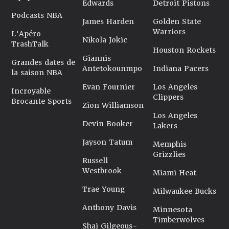
Edwards
Detroit Pistons
Podcasts NBA
James Harden
Golden State
Warriors
L'Apéro
Nikola Jokic
TrashTalk
Houston Rockets
Giannis
Grandes dates de
Antetokounmpo
Indiana Pacers
la saison NBA
Evan Fournier
Los Angeles
Incroyable
Clippers
Brocante Sports
Zion Williamson
Los Angeles
Devin Booker
Lakers
Jayson Tatum
Memphis
Grizzlies
Russell
Westbrook
Miami Heat
Trae Young
Milwaukee Bucks
Anthony Davis
Minnesota
Timberwolves
Shai Gilgeous-