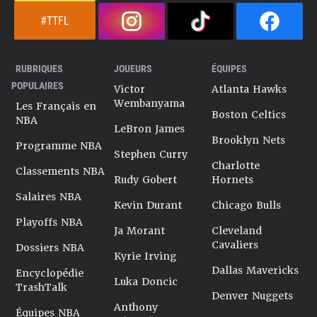
#TTFL
RUBRIQUES
JOUEURS
ÉQUIPES
POPULAIRES
Victor
Atlanta Hawks
Wembanyama
Les Français en
Boston Celtics
NBA
LeBron James
Brooklyn Nets
Programme NBA
Stephen Curry
Charlotte
Classements NBA
Rudy Gobert
Hornets
Salaires NBA
Kevin Durant
Chicago Bulls
Playoffs NBA
Ja Morant
Cleveland
Cavaliers
Dossiers NBA
Kyrie Irving
Dallas Mavericks
Encyclopédie
Luka Doncic
TrashTalk
Denver Nuggets
Anthony
Équipes NBA