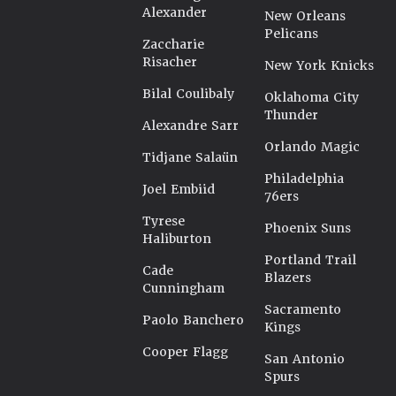
Alexander
New Orleans
Pelicans
Zaccharie
Risacher
New York Knicks
Bilal Coulibaly
Oklahoma City
Thunder
Alexandre Sarr
Orlando Magic
Tidjane Salaün
Philadelphia
Joel Embiid
76ers
Tyrese
Phoenix Suns
Haliburton
Portland Trail
Cade
Blazers
Cunningham
Sacramento
Paolo Banchero
Kings
Cooper Flagg
San Antonio
Spurs