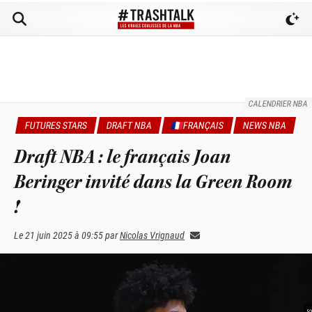
CALENDRIER NBA
FUTURES STARS
DRAFT NBA
🇫🇷FRANÇAIS
NEWS NBA
Draft NBA : le français Joan
Beringer invité dans la Green Room
!
Le
21 juin 2025 à 09:55
par
Nicolas Vrignaud