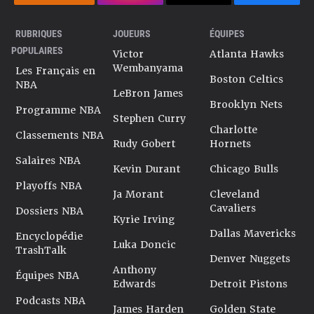
RUBRIQUES
JOUEURS
ÉQUIPES
POPULAIRES
Victor
Atlanta Hawks
Wembanyama
Les Français en
Boston Celtics
NBA
LeBron James
Brooklyn Nets
Programme NBA
Stephen Curry
Charlotte
Classements NBA
Rudy Gobert
Hornets
Salaires NBA
Kevin Durant
Chicago Bulls
Playoffs NBA
Ja Morant
Cleveland
Cavaliers
Dossiers NBA
Kyrie Irving
Dallas Mavericks
Encyclopédie
Luka Doncic
TrashTalk
Denver Nuggets
Anthony
Équipes NBA
Edwards
Detroit Pistons
Podcasts NBA
James Harden
Golden State