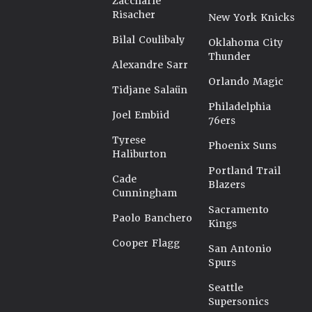
Zaccharie
Risacher
New York Knicks
Bilal Coulibaly
Oklahoma City
Thunder
Alexandre Sarr
Orlando Magic
Tidjane Salaün
Philadelphia
Joel Embiid
76ers
Tyrese
Phoenix Suns
Haliburton
Portland Trail
Cade
Blazers
Cunningham
Sacramento
Paolo Banchero
Kings
Cooper Flagg
San Antonio
Spurs
Seattle
Supersonics