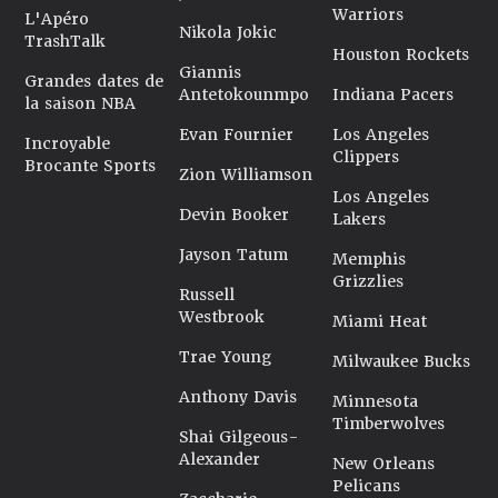
Warriors
L'Apéro
Nikola Jokic
TrashTalk
Houston Rockets
Giannis
Grandes dates de
Antetokounmpo
Indiana Pacers
la saison NBA
Evan Fournier
Los Angeles
Incroyable
Clippers
Brocante Sports
Zion Williamson
Los Angeles
Devin Booker
Lakers
Jayson Tatum
Memphis
Grizzlies
Russell
Westbrook
Miami Heat
Trae Young
Milwaukee Bucks
Anthony Davis
Minnesota
Timberwolves
Shai Gilgeous-
Alexander
New Orleans
Pelicans