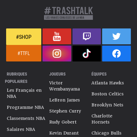
#SHOP
#TTFL
RUBRIQUES
JOUEURS
ÉQUIPES
POPULAIRES
Victor
Atlanta Hawks
Wembanyama
Les Français en
Boston Celtics
NBA
LeBron James
Brooklyn Nets
Programme NBA
Stephen Curry
Charlotte
Classements NBA
Rudy Gobert
Hornets
Salaires NBA
Kevin Durant
Chicago Bulls