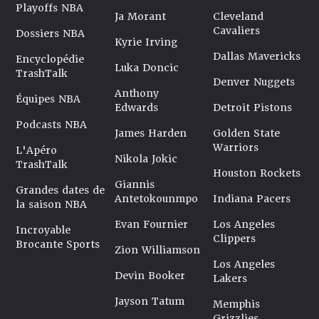
Playoffs NBA
Ja Morant
Cleveland
Cavaliers
Dossiers NBA
Kyrie Irving
Dallas Mavericks
Encyclopédie
Luka Doncic
TrashTalk
Denver Nuggets
Anthony
Équipes NBA
Edwards
Detroit Pistons
Podcasts NBA
James Harden
Golden State
Warriors
L'Apéro
Nikola Jokic
TrashTalk
Houston Rockets
Giannis
Grandes dates de
Antetokounmpo
Indiana Pacers
la saison NBA
Evan Fournier
Los Angeles
Incroyable
Clippers
Brocante Sports
Zion Williamson
Los Angeles
Devin Booker
Lakers
Jayson Tatum
Memphis
Grizzlies