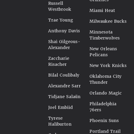
Russell
Westbrook
Miami Heat
Trae Young
Milwaukee Bucks
Anthony Davis
Minnesota
Timberwolves
Shai Gilgeous-
Alexander
New Orleans
Pelicans
Zaccharie
Risacher
New York Knicks
Bilal Coulibaly
Oklahoma City
Thunder
Alexandre Sarr
Orlando Magic
Tidjane Salaün
Philadelphia
Joel Embiid
76ers
Tyrese
Phoenix Suns
Haliburton
Portland Trail