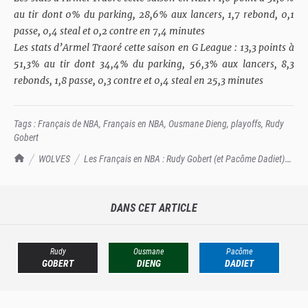
au tir dont 0% du parking, 28,6% aux lancers, 1,7 rebond, 0,1
passe, 0,4 steal et 0,2 contre en 7,4 minutes
Les stats d’Armel Traoré cette saison en G League : 13,3 points à
51,3% au tir dont 34,4% du parking, 56,3% aux lancers, 8,3
rebonds, 1,8 passe, 0,3 contre et 0,4 steal en 25,3 minutes
Tags :
Français de NBA
,
Français en NBA
,
Ousmane Dieng
,
playoffs
,
Rudy
Gobert
TrashTalk Actu NBA
WOLVES
Les Français en NBA : Rudy Gobert (et Pacôme Dadiet)
en Finales de Conf
DANS CET ARTICLE
Rudy
Ousmane
Pacôme
GOBERT
DIENG
DADIET