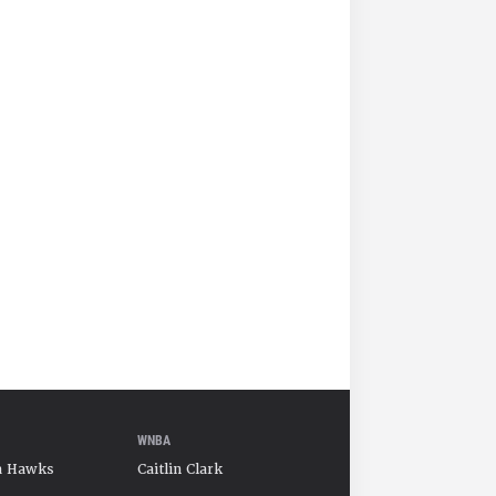
WNBA
a Hawks
Caitlin Clark