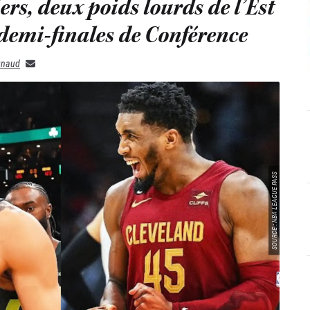
iers, deux poids lourds de l’Est
 demi-finales de Conférence
gnaud
SOURCE : NBA LEAGUE PASS