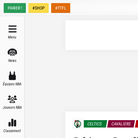
PARIER !
#SHOP
#TTFL
Menu
News
Équipes NBA
Joueurs NBA
CELTICS
CAVALIERS
Classement