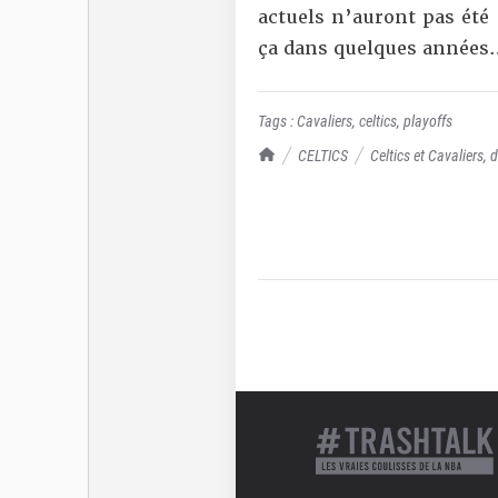
actuels n’auront pas ét
ça dans quelques années
Tags :
Cavaliers
,
celtics
,
playoffs
TrashTalk Actu NBA
CELTICS
Celtics et Cavaliers, 