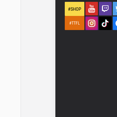
#SHOP
#TTFL