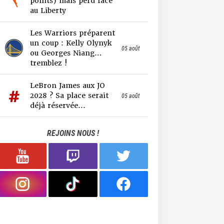
points) mais perd face
au Liberty
Les Warriors préparent
un coup : Kelly Olynyk
05 août
ou Georges Niang…
tremblez !
LeBron James aux JO
2028 ? Sa place serait
05 août
déjà réservée...
REJOINS NOUS !