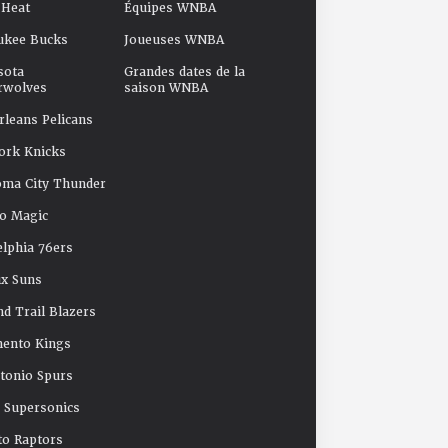
 Heat
Équipes WNBA
ukee Bucks
Joueuses WNBA
sota
Grandes dates de la
rwolves
saison WNBA
leans Pelicans
ork Knicks
oma City Thunder
o Magic
elphia 76ers
x Suns
nd Trail Blazers
mento Kings
tonio Spurs
e Supersonics
o Raptors