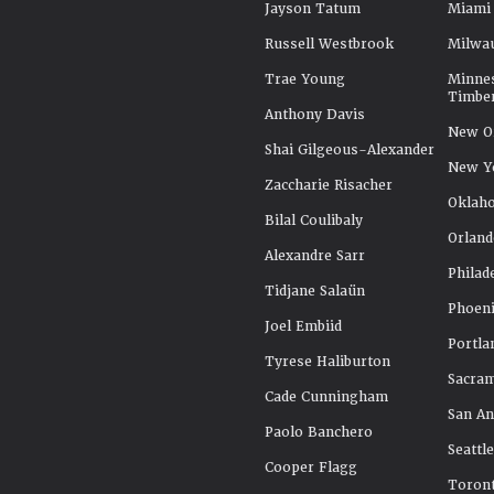
Jayson Tatum
Miami
Russell Westbrook
Milwa
Trae Young
Minne
Timbe
Anthony Davis
New Or
Shai Gilgeous-Alexander
New Y
Zaccharie Risacher
Oklah
Bilal Coulibaly
Orland
Alexandre Sarr
Philad
Tidjane Salaün
Phoeni
Joel Embiid
Portla
Tyrese Haliburton
Sacra
Cade Cunningham
San An
Paolo Banchero
Seattl
Cooper Flagg
Toront