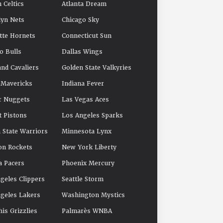
 Celtics
Atlanta Dream
yn Nets
Chicago Sky
tte Hornets
Connecticut Sun
o Bulls
Dallas Wings
and Cavaliers
Golden State Valkyries
 Mavericks
Indiana Fever
r Nuggets
Las Vegas Aces
t Pistons
Los Angeles Sparks
 State Warriors
Minnesota Lynx
on Rockets
New York Liberty
a Pacers
Phoenix Mercury
geles Clippers
Seattle Storm
geles Lakers
Washington Mystics
s Grizzlies
Palmarès WNBA