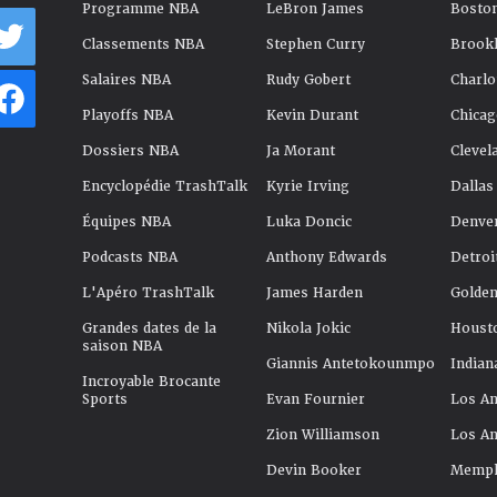
Programme NBA
LeBron James
Boston
Classements NBA
Stephen Curry
Brookl
Salaires NBA
Rudy Gobert
Charlo
Playoffs NBA
Kevin Durant
Chicag
Dossiers NBA
Ja Morant
Clevel
Encyclopédie TrashTalk
Kyrie Irving
Dallas
Équipes NBA
Luka Doncic
Denve
Podcasts NBA
Anthony Edwards
Detroi
L'Apéro TrashTalk
James Harden
Golden
Grandes dates de la
Nikola Jokic
Houst
saison NBA
Giannis Antetokounmpo
Indian
Incroyable Brocante
Sports
Evan Fournier
Los An
Zion Williamson
Los An
Devin Booker
Memphi