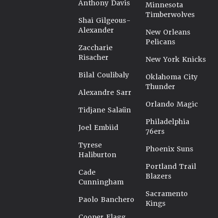
Anthony Davis
Minnesota
Timberwolves
Shai Gilgeous-
Alexander
New Orleans
Pelicans
Zaccharie
Risacher
New York Knicks
Bilal Coulibaly
Oklahoma City
Thunder
Alexandre Sarr
Orlando Magic
Tidjane Salaün
Philadelphia
Joel Embiid
76ers
Tyrese
Phoenix Suns
Haliburton
Portland Trail
Cade
Blazers
Cunningham
Sacramento
Paolo Banchero
Kings
Cooper Flagg