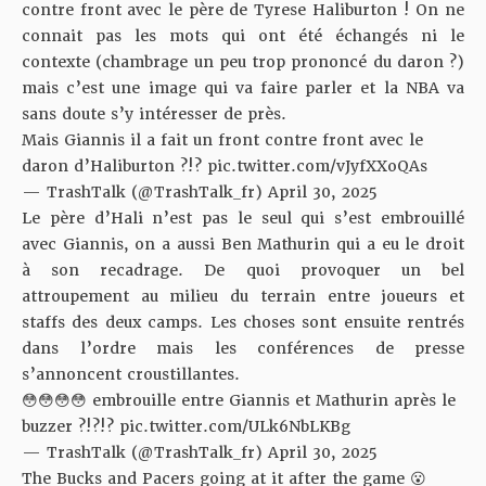
contre front avec le père de Tyrese Haliburton ! On ne
connait pas les mots qui ont été échangés ni le
contexte (chambrage un peu trop prononcé du daron ?)
mais c’est une image qui va faire parler et la NBA va
sans doute s’y intéresser de près.
Mais Giannis il a fait un front contre front avec le
daron d’Haliburton ?!?
pic.twitter.com/vJyfXXoQAs
— TrashTalk (@TrashTalk_fr)
April 30, 2025
Le père d’Hali n’est pas le seul qui s’est embrouillé
avec Giannis, on a aussi Ben Mathurin qui a eu le droit
à son recadrage. De quoi provoquer un bel
attroupement au milieu du terrain entre joueurs et
staffs des deux camps. Les choses sont ensuite rentrés
dans l’ordre mais les conférences de presse
s’annoncent croustillantes.
😳😳😳😳 embrouille entre Giannis et Mathurin après le
buzzer ?!?!?
pic.twitter.com/ULk6NbLKBg
— TrashTalk (@TrashTalk_fr)
April 30, 2025
The Bucks and Pacers going at it after the game 😮