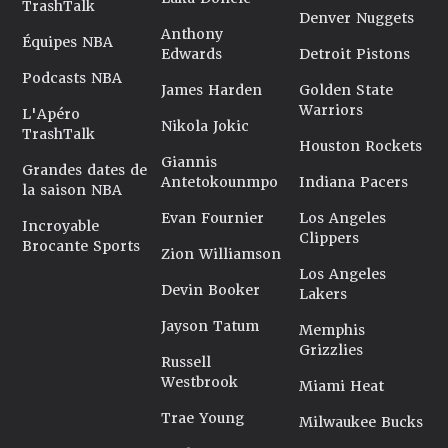
TrashTalk
Denver Nuggets
Anthony
Équipes NBA
Edwards
Detroit Pistons
Podcasts NBA
James Harden
Golden State
Warriors
L'Apéro
Nikola Jokic
TrashTalk
Houston Rockets
Giannis
Grandes dates de
Antetokounmpo
Indiana Pacers
la saison NBA
Evan Fournier
Los Angeles
Incroyable
Clippers
Brocante Sports
Zion Williamson
Los Angeles
Devin Booker
Lakers
Jayson Tatum
Memphis
Grizzlies
Russell
Westbrook
Miami Heat
Trae Young
Milwaukee Bucks