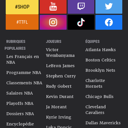
#SHOP
#TTFL
RUBRIQUES
JOUEURS
ÉQUIPES
POPULAIRES
Victor
Atlanta Hawks
Wembanyama
Les Français en
Boston Celtics
NBA
LeBron James
Brooklyn Nets
Programme NBA
Stephen Curry
Charlotte
Classements NBA
Rudy Gobert
Hornets
Salaires NBA
Kevin Durant
Chicago Bulls
Playoffs NBA
Ja Morant
Cleveland
Cavaliers
Dossiers NBA
Kyrie Irving
Dallas Mavericks
Encyclopédie
Luka Doncic