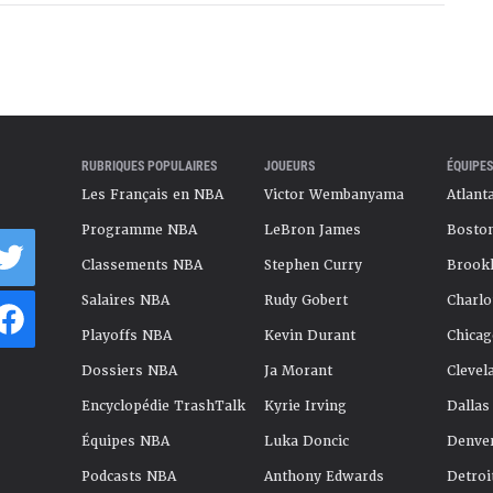
RUBRIQUES POPULAIRES
JOUEURS
ÉQUIPES
Les Français en NBA
Victor Wembanyama
Atlant
Programme NBA
LeBron James
Boston
Classements NBA
Stephen Curry
Brookl
Salaires NBA
Rudy Gobert
Charlo
Playoffs NBA
Kevin Durant
Chicag
Dossiers NBA
Ja Morant
Clevel
Encyclopédie TrashTalk
Kyrie Irving
Dallas
Équipes NBA
Luka Doncic
Denve
Podcasts NBA
Anthony Edwards
Detroi