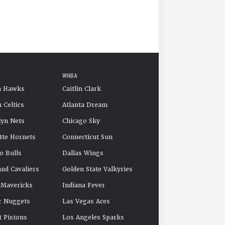
WNBA
a Hawks
Caitlin Clark
 Celtics
Atlanta Dream
yn Nets
Chicago Sky
tte Hornets
Connecticut Sun
o Bulls
Dallas Wings
and Cavaliers
Golden State Valkyries
 Mavericks
Indiana Fever
r Nuggets
Las Vegas Aces
t Pistons
Los Angeles Sparks