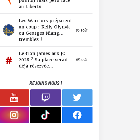
points) mais perd face
au Liberty
Les Warriors préparent
un coup : Kelly Olynyk
05 août
ou Georges Niang…
tremblez !
LeBron James aux JO
2028 ? Sa place serait
05 août
déjà réservée...
REJOINS NOUS !