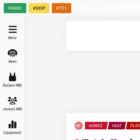
PARIER !
#SHOP
#TTFL
Menu
News
Équipes NBA
Joueurs NBA
HAWKS
HEAT
PLAY
Classement