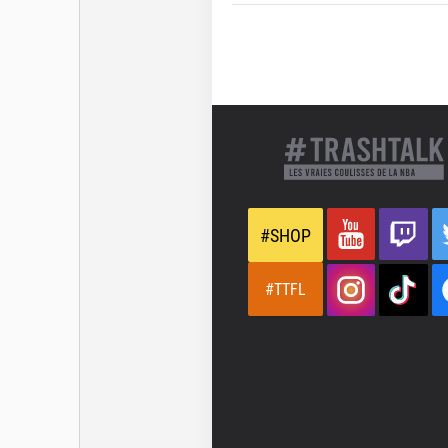
#SHOP
#TTFL