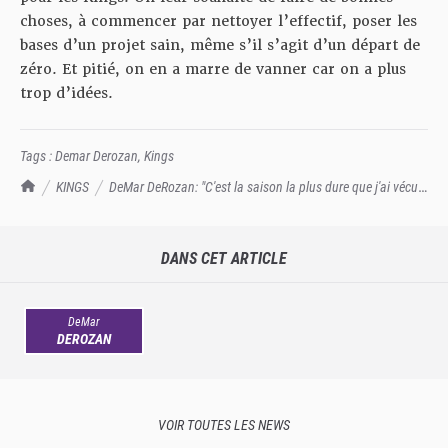
choses, à commencer par nettoyer l’effectif, poser les
bases d’un projet sain, même s’il s’agit d’un départ de
zéro. Et pitié, on en a marre de vanner car on a plus
trop d’idées.
Tags :
Demar Derozan
,
Kings
TrashTalk Actu NBA
KINGS
DeMar DeRozan: "C'est la saison la plus dure que j'ai vécue
en 16 ans de carrière"
DANS CET ARTICLE
DeMar
DEROZAN
VOIR TOUTES LES NEWS