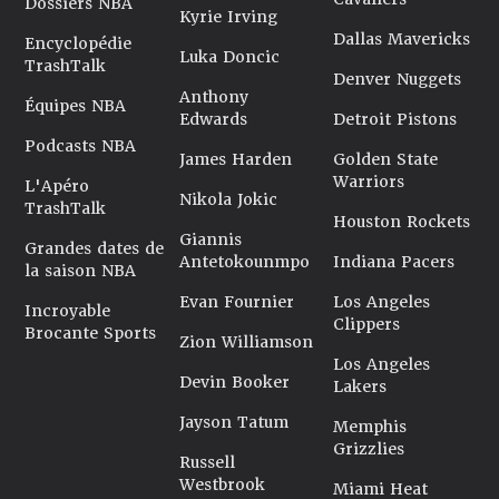
Dossiers NBA
Kyrie Irving
Dallas Mavericks
Encyclopédie
Luka Doncic
TrashTalk
Denver Nuggets
Anthony
Équipes NBA
Edwards
Detroit Pistons
Podcasts NBA
James Harden
Golden State
Warriors
L'Apéro
Nikola Jokic
TrashTalk
Houston Rockets
Giannis
Grandes dates de
Antetokounmpo
Indiana Pacers
la saison NBA
Evan Fournier
Los Angeles
Incroyable
Clippers
Brocante Sports
Zion Williamson
Los Angeles
Devin Booker
Lakers
Jayson Tatum
Memphis
Grizzlies
Russell
Westbrook
Miami Heat