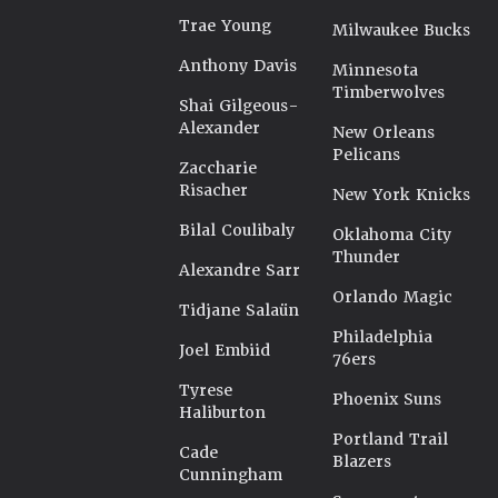
Trae Young
Milwaukee Bucks
Anthony Davis
Minnesota
Timberwolves
Shai Gilgeous-
Alexander
New Orleans
Pelicans
Zaccharie
Risacher
New York Knicks
Bilal Coulibaly
Oklahoma City
Thunder
Alexandre Sarr
Orlando Magic
Tidjane Salaün
Philadelphia
Joel Embiid
76ers
Tyrese
Phoenix Suns
Haliburton
Portland Trail
Cade
Blazers
Cunningham