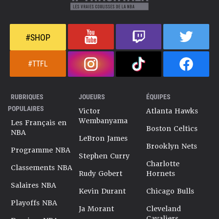
#SHOP
#TTFL
RUBRIQUES
JOUEURS
ÉQUIPES
POPULAIRES
Victor
Atlanta Hawks
Wembanyama
Les Français en
Boston Celtics
NBA
LeBron James
Brooklyn Nets
Programme NBA
Stephen Curry
Charlotte
Classements NBA
Rudy Gobert
Hornets
Salaires NBA
Kevin Durant
Chicago Bulls
Playoffs NBA
Ja Morant
Cleveland
Cavaliers