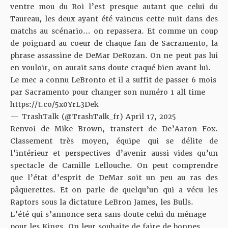
ventre mou du Roi l’est presque autant que celui du
Taureau, les deux ayant été vaincus cette nuit dans des
matchs au scénario… on repassera. Et comme un coup
de poignard au coeur de chaque fan de Sacramento, la
phrase assassine de DeMar DeRozan. On ne peut pas lui
en vouloir, on aurait sans doute craqué bien avant lui.
Le mec a connu LeBronto et il a suffit de passer 6 mois
par Sacramento pour changer son numéro 1 all time
https://t.co/5x0YrL3Dek
— TrashTalk (@TrashTalk_fr)
April 17, 2025
Renvoi de Mike Brown, transfert de De’Aaron Fox.
Classement très moyen, équipe qui se délite de
l’intérieur et perspectives d’avenir aussi vides qu’un
spectacle de Camille Lellouche. On peut comprendre
que l’état d’esprit de DeMar soit un peu au ras des
pâquerettes. Et on parle de quelqu’un qui a vécu les
Raptors sous la dictature LeBron James, les Bulls.
L’été qui s’annonce sera sans doute celui du ménage
pour les Kings. On leur souhaite de faire de bonnes