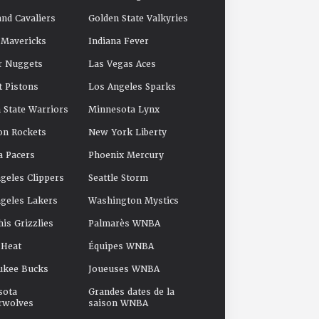
and Cavaliers
Golden State Valkyries
 Mavericks
Indiana Fever
r Nuggets
Las Vegas Aces
t Pistons
Los Angeles Sparks
 State Warriors
Minnesota Lynx
on Rockets
New York Liberty
a Pacers
Phoenix Mercury
geles Clippers
Seattle Storm
geles Lakers
Washington Mystics
s Grizzlies
Palmarès WNBA
 Heat
Équipes WNBA
ukee Bucks
Joueuses WNBA
sota
Grandes dates de la
rwolves
saison WNBA