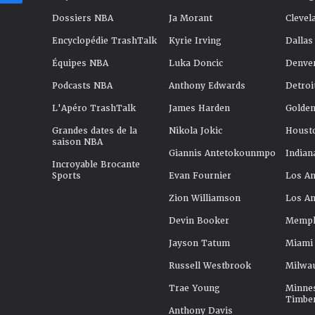
Dossiers NBA
Ja Morant
Clevel
Encyclopédie TrashTalk
Kyrie Irving
Dallas
Équipes NBA
Luka Doncic
Denve
Podcasts NBA
Anthony Edwards
Detroi
L'Apéro TrashTalk
James Harden
Golden
Grandes dates de la
Nikola Jokic
Houst
saison NBA
Giannis Antetokounmpo
Indian
Incroyable Brocante
Sports
Evan Fournier
Los An
Zion Williamson
Los An
Devin Booker
Memphi
Jayson Tatum
Miami
Russell Westbrook
Milwa
Trae Young
Minne
Timbe
Anthony Davis