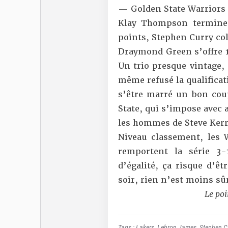
— Golden State Warriors
Klay Thompson termine 
points, Stephen Curry coll
Draymond Green s’offre 15
Un trio presque vintage,
même refusé la qualificat
s’être marré un bon cou
State, qui s’impose avec 
les hommes de Steve Kerr
Niveau classement, les 
remportent la série 3-
d’égalité, ça risque d’ê
soir, rien n’est moins sû
Le
poi
Tags :
Lakers
,
Lebron James
,
Stephen C