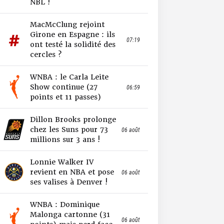
NBL !
MacMcClung rejoint
Girone en Espagne : ils
07:19
ont testé la solidité des
cercles ?
WNBA : le Carla Leite
Show continue (27
06:59
points et 11 passes)
Dillon Brooks prolonge
chez les Suns pour 73
06 août
millions sur 3 ans !
Lonnie Walker IV
revient en NBA et pose
06 août
ses valises à Denver !
WNBA : Dominique
Malonga cartonne (31
06 août