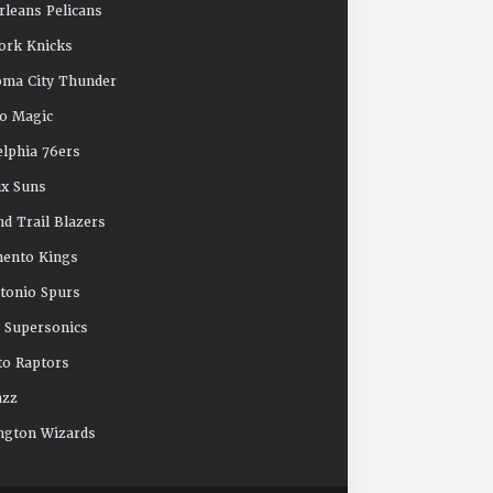
leans Pelicans
ork Knicks
oma City Thunder
o Magic
elphia 76ers
x Suns
nd Trail Blazers
mento Kings
tonio Spurs
e Supersonics
o Raptors
azz
ngton Wizards