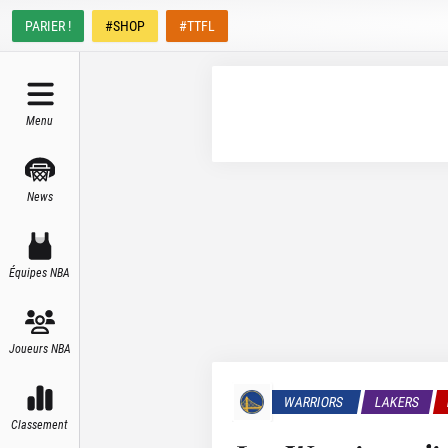
PARIER !
#SHOP
#TTFL
Menu
News
Équipes NBA
Joueurs NBA
WARRIORS
LAKERS
Classement