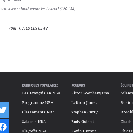
sent avec autorité contre les Lakers ! (120-134)
VOIR TOUTES LES NEWS
RUBRIQUES POPULAIRES
JOUEURS
ÉQUIPES
Les Français en NBA
Victor Wembanyama
Atlant
Programme NBA
LeBron James
Boston
Classements NBA
Stephen Curry
Brookl
Salaires NBA
Rudy Gobert
Charlo
Playoffs NBA
Kevin Durant
Chicag