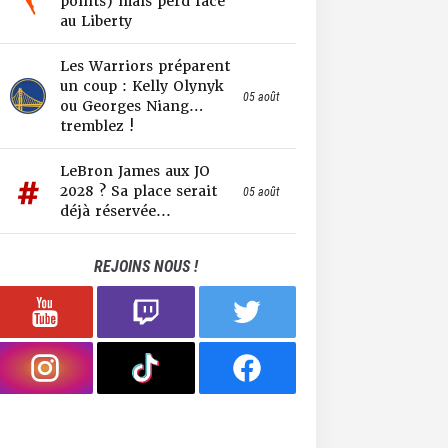
points) mais perd face
au Liberty
Les Warriors préparent
un coup : Kelly Olynyk
05 août
ou Georges Niang…
tremblez !
LeBron James aux JO
2028 ? Sa place serait
05 août
déjà réservée...
REJOINS NOUS !