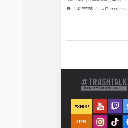
TrashTalk Actu NBA
WARRIORS
Les Warriors s'impo
#SHOP
#TTFL