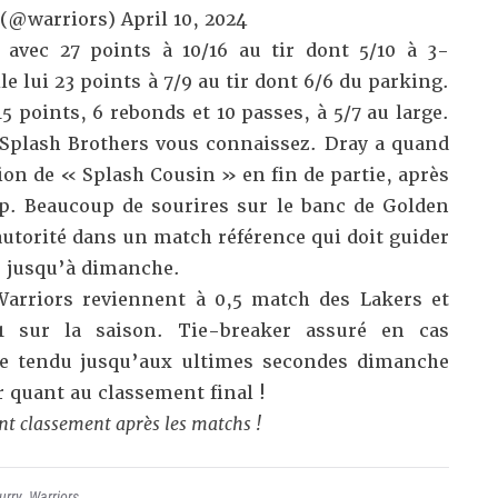
 (@warriors)
April 10, 2024
avec 27 points à 10/16 au tir dont 5/10 à 3-
e lui 23 points à 7/9 au tir dont 6/6 du parking.
 points, 6 rebonds et 10 passes, à 5/7 au large.
 Splash Brothers vous connaissez. Dray a quand
ion de « Splash Cousin » en fin de partie, après
p. Beaucoup de sourires sur le banc de Golden
autorité dans un match référence qui doit guider
 jusqu’à dimanche.
Warriors reviennent à 0,5 match des Lakers et
1 sur la saison. Tie-breaker assuré en cas
tre tendu jusqu’aux ultimes secondes dimanche
r quant au classement final !
nt classement
après les matchs !
urry
,
Warriors