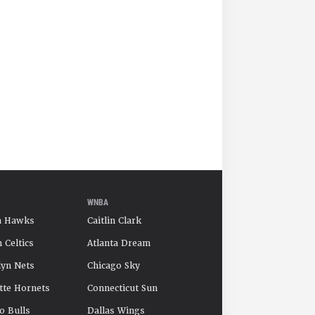
WNBA
a Hawks
Caitlin Clark
 Celtics
Atlanta Dream
yn Nets
Chicago Sky
tte Hornets
Connecticut Sun
o Bulls
Dallas Wings