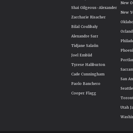
New Or
Shai Gilgeous-Alexander
New Y
Zaccharie Risacher
Oklah
Bilal Coulibaly
Orland
Alexandre Sarr
Philad
Tidjane Salaün
Phoeni
Joel Embiid
Portla
Tyrese Haliburton
Sacra
Cade Cunningham
San An
Paolo Banchero
Seattl
Cooper Flagg
Toront
Utah J
Washi