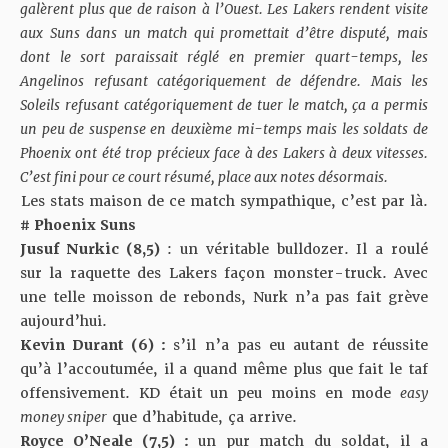
galèrent plus que de raison à l’Ouest. Les Lakers rendent visite
aux Suns dans un match qui promettait d’être disputé, mais
dont le sort paraissait réglé en premier quart-temps, les
Angelinos refusant catégoriquement de défendre. Mais les
Soleils refusant catégoriquement de tuer le match, ça a permis
un peu de suspense en deuxième mi-temps mais les soldats de
Phoenix ont été trop précieux face à des Lakers à deux vitesses.
C’est fini pour ce court résumé, place aux notes désormais.
Les stats maison de ce match sympathique, c’est par là.
# Phoenix Suns
Jusuf Nurkic (8,5)
: un véritable bulldozer. Il a roulé
sur la raquette des Lakers façon monster-truck. Avec
une telle moisson de rebonds, Nurk n’a pas fait grève
aujourd’hui.
Kevin Durant (6) :
s’il n’a pas eu autant de réussite
qu’à l’accoutumée, il a quand même plus que fait le taf
offensivement. KD était un peu moins en mode
easy
money sniper
que d’habitude, ça arrive.
Royce O’Neale (7,5) :
un pur match du soldat, il a