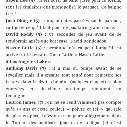
Saben Lee (5) :
il est sorti du banc juste pour la forme,
tant les titulaires ont monopolisé le parquet. Ça baigne
Lee ?
Josh Okogie (5) :
cinq minutes passées sur le parquet,
soit juste ce qu’il faut pour ne pas faire grand chose.
David Roddy (5) :
53 secondes de jeu avant de se
rendormir après une berceuse. David Rondoudou.
Nassir Little (5) :
personne n’a eu peur lorsqu’il est
arrivé sur le terrain. Omar Little > Nassir Little.
# Los Angeles Lakers
Anthony Davis (7) :
il a mis du temps avant de se
réveiller mais il a ensuite tout tenté pour remettre ses
Lakers dans le droit chemin. Quelques claquettes bien
énervées en deuxième mi-temps viennent en
témoigner
LeBron James (7) :
on ne se rend vraiment pas compte
qu’à 39 ans et cette couleur « poivre et sel » qui sale
de plus en plus, LeBron est toujours allègrement dans
le Top 10 des meilleurs joueurs de la ligue (et n’est