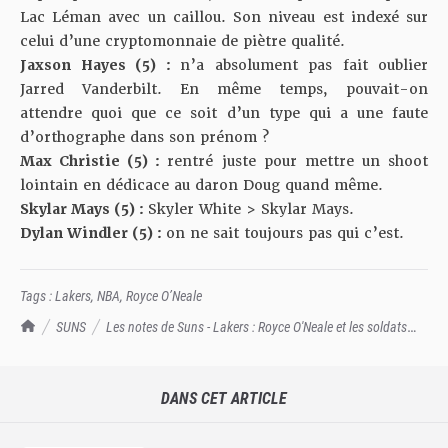
Lac Léman avec un caillou. Son niveau est indexé sur
celui d’une cryptomonnaie de piètre qualité.
Jaxson Hayes (5) :
n’a absolument pas fait oublier
Jarred Vanderbilt. En même temps, pouvait-on
attendre quoi que ce soit d’un type qui a une faute
d’orthographe dans son prénom ?
Max Christie (5) :
rentré juste pour mettre un shoot
lointain en dédicace au daron Doug quand même.
Skylar Mays (5) :
Skyler White > Skylar Mays.
Dylan Windler (5) :
on ne sait toujours pas qui c’est.
Tags :
Lakers
,
NBA
,
Royce O’Neale
TrashTalk Actu NBA
SUNS
Les notes de Suns - Lakers : Royce O'Neale et les soldats
font le taf
DANS CET ARTICLE