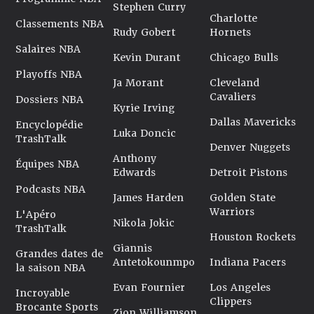
Stephen Curry
Charlotte
Classements NBA
Rudy Gobert
Hornets
Salaires NBA
Kevin Durant
Chicago Bulls
Playoffs NBA
Ja Morant
Cleveland
Cavaliers
Dossiers NBA
Kyrie Irving
Dallas Mavericks
Encyclopédie
Luka Doncic
TrashTalk
Denver Nuggets
Anthony
Équipes NBA
Edwards
Detroit Pistons
Podcasts NBA
James Harden
Golden State
Warriors
L'Apéro
Nikola Jokic
TrashTalk
Houston Rockets
Giannis
Grandes dates de
Antetokounmpo
Indiana Pacers
la saison NBA
Evan Fournier
Los Angeles
Incroyable
Clippers
Brocante Sports
Zion Williamson