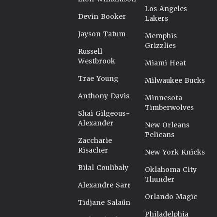
Los Angeles
Devin Booker
Lakers
Jayson Tatum
Memphis
Grizzlies
Russell
Westbrook
Miami Heat
Trae Young
Milwaukee Bucks
Anthony Davis
Minnesota
Timberwolves
Shai Gilgeous-
Alexander
New Orleans
Pelicans
Zaccharie
Risacher
New York Knicks
Bilal Coulibaly
Oklahoma City
Thunder
Alexandre Sarr
Orlando Magic
Tidjane Salaün
Philadelphia