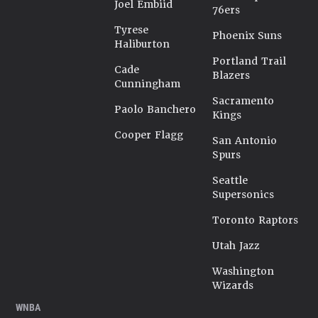
Joel Embiid
76ers
Tyrese
Phoenix Suns
Haliburton
Portland Trail
Cade
Blazers
Cunningham
Sacramento
Paolo Banchero
Kings
Cooper Flagg
San Antonio
Spurs
Seattle
Supersonics
Toronto Raptors
Utah Jazz
Washington
Wizards
WNBA