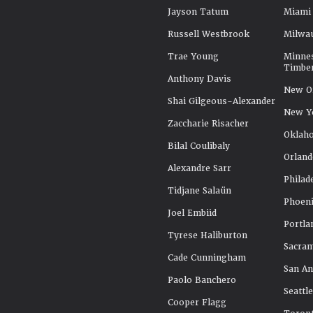
Jayson Tatum
Miami
Russell Westbrook
Milwa
Trae Young
Minne
Timbe
Anthony Davis
New Or
Shai Gilgeous-Alexander
New Y
Zaccharie Risacher
Oklah
Bilal Coulibaly
Orland
Alexandre Sarr
Philad
Tidjane Salaün
Phoeni
Joel Embiid
Portla
Tyrese Haliburton
Sacra
Cade Cunningham
San An
Paolo Banchero
Seattl
Cooper Flagg