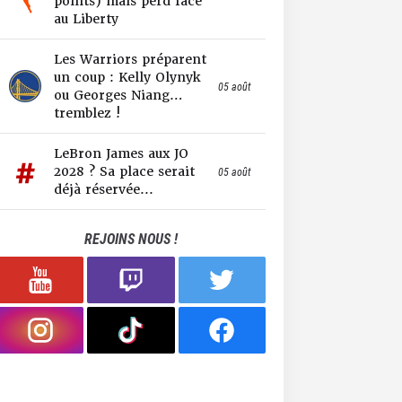
points) mais perd face
au Liberty
Les Warriors préparent
un coup : Kelly Olynyk
05 août
ou Georges Niang…
tremblez !
LeBron James aux JO
2028 ? Sa place serait
05 août
déjà réservée...
REJOINS NOUS !