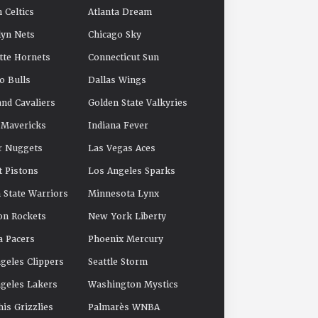
 Celtics
Atlanta Dream
yn Nets
Chicago Sky
tte Hornets
Connecticut Sun
o Bulls
Dallas Wings
and Cavaliers
Golden State Valkyries
 Mavericks
Indiana Fever
r Nuggets
Las Vegas Aces
t Pistons
Los Angeles Sparks
 State Warriors
Minnesota Lynx
on Rockets
New York Liberty
a Pacers
Phoenix Mercury
geles Clippers
Seattle Storm
geles Lakers
Washington Mystics
s Grizzlies
Palmarès WNBA