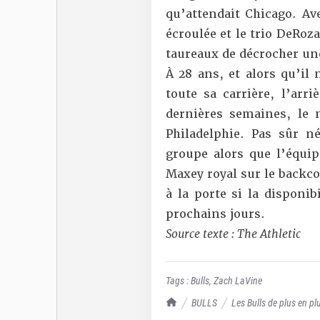
qu’attendait Chicago. Ave
écroulée et le trio DeRo
taureaux de décrocher une
À 28 ans, et alors qu’il 
toute sa carrière, l’arr
dernières semaines, le
Philadelphie. Pas sûr 
groupe alors que l’équip
Maxey royal sur le backco
à la porte si la disponib
prochains jours.
Source texte : The Athletic
Tags :
Bulls
,
Zach LaVine
TrashTalk Actu NBA
BULLS
Les Bulls de plus en p