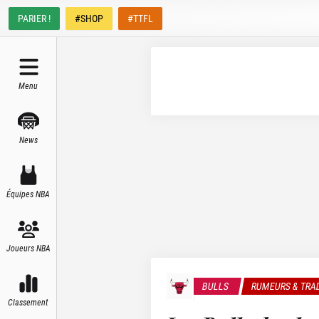
PARIER !
#SHOP
#TTFL
Menu
News
Équipes NBA
Joueurs NBA
BULLS
RUMEURS & TRA
Classement