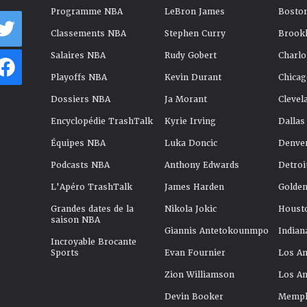
Programme NBA
LeBron James
Boston
Classements NBA
Stephen Curry
Brookl
Salaires NBA
Rudy Gobert
Charlo
Playoffs NBA
Kevin Durant
Chicag
Dossiers NBA
Ja Morant
Clevel
Encyclopédie TrashTalk
Kyrie Irving
Dallas
Équipes NBA
Luka Doncic
Denve
Podcasts NBA
Anthony Edwards
Detroi
L'Apéro TrashTalk
James Harden
Golden
Grandes dates de la
Nikola Jokic
Houst
saison NBA
Giannis Antetokounmpo
Indian
Incroyable Brocante
Sports
Evan Fournier
Los An
Zion Williamson
Los An
Devin Booker
Memphi