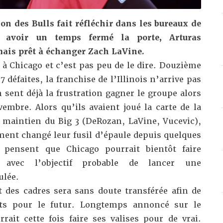
on des Bulls fait réfléchir dans les bureaux de
s avoir un temps fermé la porte, Arturas
mais prêt à échanger Zach LaVine.
à Chicago et c’est pas peu de le dire. Douzième
 7 défaites, la franchise de l’Illinois n’arrive pas
n sent déjà
la frustration
gagner le groupe alors
embre. Alors qu’ils avaient joué la carte de la
e maintien du Big 3 (DeRozan, LaVine, Vucevic),
ement changé leur fusil d’épaule depuis quelques
rs pensent que
Chicago pourrait bientôt faire
 avec l’objectif probable de lancer une
ulée.
rt des cadres sera sans doute transférée afin de
ets pour le futur. Longtemps annoncé sur le
rait cette fois faire ses valises pour de vrai.