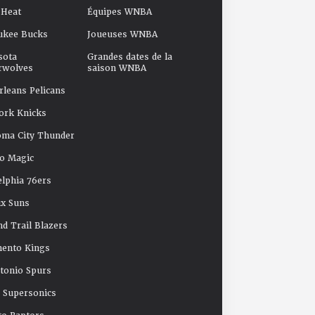
 Heat
Équipes WNBA
ukee Bucks
Joueuses WNBA
sota
Grandes dates de la
rwolves
saison WNBA
leans Pelicans
ork Knicks
oma City Thunder
o Magic
elphia 76ers
x Suns
nd Trail Blazers
mento Kings
tonio Spurs
e Supersonics