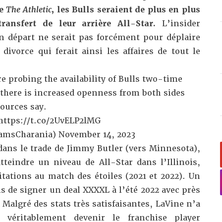
de
The Athletic
, les Bulls seraient de plus en plus
ransfert de leur arrière All-Star.
L’insider
 départ ne serait pas forcément pour déplaire
ivorce qui ferait ainsi les affaires de tout le
 probing the availability of Bulls two-time
 there is increased openness from both sides
sources say.
https://t.co/2UvELP2lMG
amsCharania)
November 14, 2023
dans le trade de Jimmy Butler (vers Minnesota),
tteindre un niveau de All-Star dans l’Illinois,
ations au match des étoiles (2021 et 2022). Un
is de signer un deal XXXXL à l’été 2022 avec près
 Malgré des stats très satisfaisantes, LaVine n’a
 véritablement devenir le franchise player