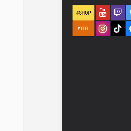
#SHOP
#TTFL