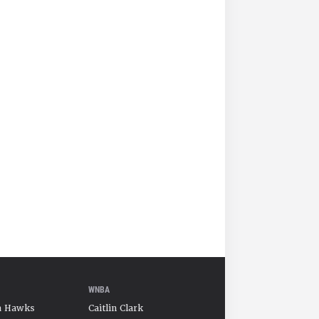
WNBA
a Hawks
Caitlin Clark