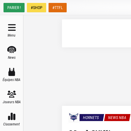
PARIER !
#SHOP
#TTFL
Menu
News
Équipes NBA
Joueurs NBA
HORNETS
NEWS NBA
Classement