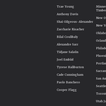
Trae Young
Minne
Timbe
Anthony Davis
New Or
Shai Gilgeous-Alexander
New Y
Zaccharie Risacher
Oklah
Bilal Coulibaly
Orland
Alexandre Sarr
Philad
Tidjane Salaün
Phoeni
Joel Embiid
Portla
Tyrese Haliburton
Sacra
Cade Cunningham
San An
Paolo Banchero
Seattl
Cooper Flagg
Toront
Utah J