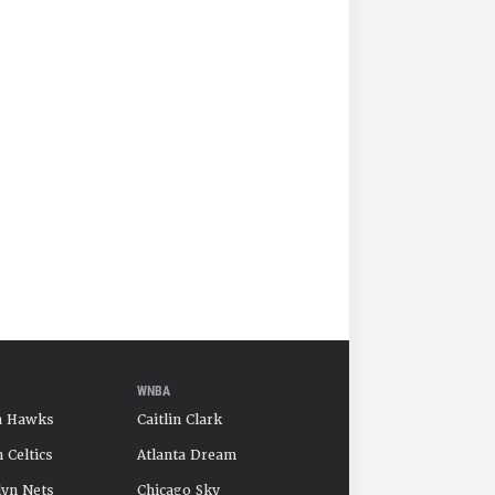
WNBA
a Hawks
Caitlin Clark
 Celtics
Atlanta Dream
yn Nets
Chicago Sky