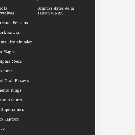
sota
Grandes dates de la
rwolves
saison WNBA
leans Pelicans
ork Knicks
oma City Thunder
o Magic
elphia 76ers
x Suns
nd Trail Blazers
mento Kings
tonio Spurs
e Supersonics
o Raptors
azz