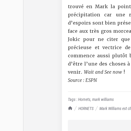
trouvé en Mark la point
précipitation car une 
d’espoirs sont bien prése
face aux très gros morcea
Jokic pour ne citer que
précieuse et vectrice d
commence aussi plutôt 
d’être l’une des choses à
venir.
Wait and See now
!
Source : ESPN
Tags :
Hornets
,
mark williams
TrashTalk Actu NBA
HORNETS
Mark Williams est c