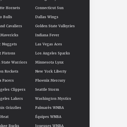
tte Hornets
Connecticut Sun
o Bulls
Dallas Wings
and Cavaliers
Golden State Valkyries
 Mavericks
Indiana Fever
r Nuggets
Las Vegas Aces
t Pistons
Los Angeles Sparks
 State Warriors
Minnesota Lynx
on Rockets
New York Liberty
a Pacers
Phoenix Mercury
geles Clippers
Seattle Storm
geles Lakers
Washington Mystics
s Grizzlies
Palmarès WNBA
 Heat
Équipes WNBA
ukee Bucks
Joueuses WNBA