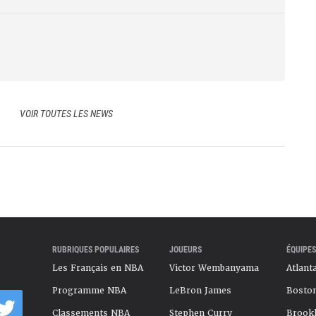
VOIR TOUTES LES NEWS
RUBRIQUES POPULAIRES
JOUEURS
ÉQUIPES
Les Français en NBA
Victor Wembanyama
Atlant
Programme NBA
LeBron James
Boston
Classements NBA
Stephen Curry
Brookl