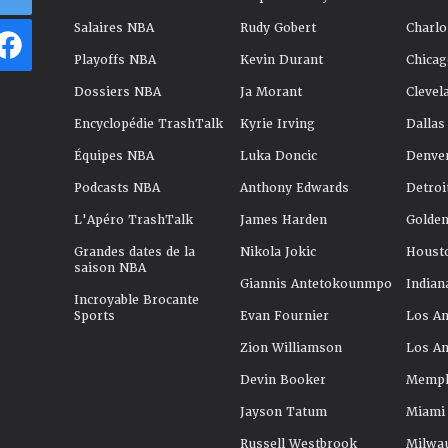
Salaires NBA
Rudy Gobert
Charlo
Playoffs NBA
Kevin Durant
Chicag
Dossiers NBA
Ja Morant
Clevel
Encyclopédie TrashTalk
Kyrie Irving
Dallas
Équipes NBA
Luka Doncic
Denve
Podcasts NBA
Anthony Edwards
Detroi
L'Apéro TrashTalk
James Harden
Golden
Grandes dates de la
Nikola Jokic
Houst
saison NBA
Giannis Antetokounmpo
Indian
Incroyable Brocante
Sports
Evan Fournier
Los An
Zion Williamson
Los An
Devin Booker
Memphi
Jayson Tatum
Miami
Russell Westbrook
Milwa