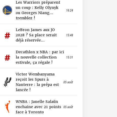
Les Warriors préparent
un coup : Kelly Olynyk
16:24
ou Georges Niang…
tremblez !
LeBron James aux JO
2028 ? Sa place serait
15:48
déjà réservée...
Decathlon x NBA : par ici
la nouvelle collection
15:31
estivale, ça régale !
Victor Wembanyama
reçoit les Spurs à
05 août
Nanterre : la prépa est
lancée !
WNBA : Janelle Salaün
enchaine avec 21 points
05 août
face à Toronto