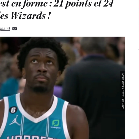
t en forme : 21 points et 24
es Wizards !
ignaud
SOURCE : NBA LEAGUE PASS