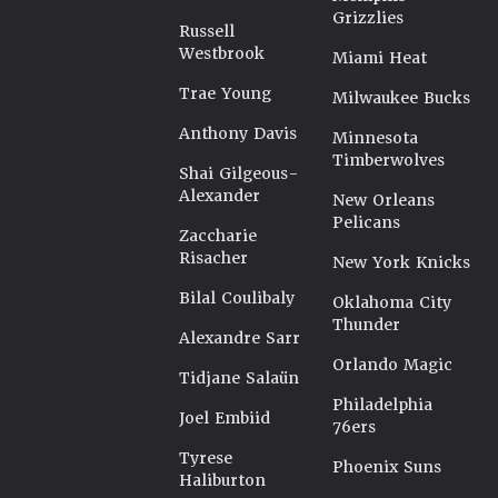
Grizzlies
Russell
Westbrook
Miami Heat
Trae Young
Milwaukee Bucks
Anthony Davis
Minnesota
Timberwolves
Shai Gilgeous-
Alexander
New Orleans
Pelicans
Zaccharie
Risacher
New York Knicks
Bilal Coulibaly
Oklahoma City
Thunder
Alexandre Sarr
Orlando Magic
Tidjane Salaün
Philadelphia
Joel Embiid
76ers
Tyrese
Phoenix Suns
Haliburton