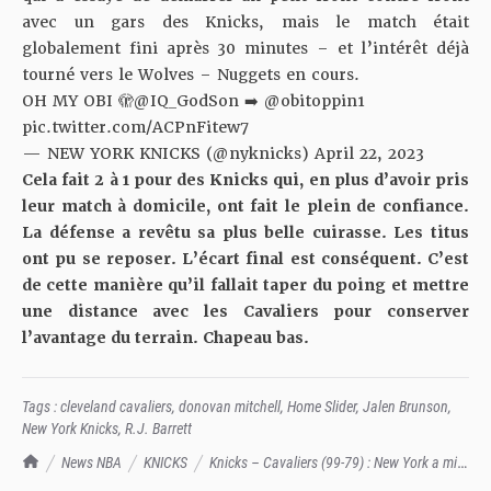
avec un gars des Knicks, mais le match était
globalement fini après 30 minutes – et l’intérêt déjà
tourné vers le Wolves – Nuggets en cours.
OH MY OBI 🫣
@IQ_GodSon
➡️
@obitoppin1
pic.twitter.com/ACPnFitew7
— NEW YORK KNICKS (@nyknicks)
April 22, 2023
Cela fait 2 à 1 pour des Knicks qui, en plus d’avoir pris
leur match à domicile, ont fait le plein de confiance.
La défense a revêtu sa plus belle cuirasse. Les titus
ont pu se reposer. L’écart final est conséquent. C’est
de cette manière qu’il fallait taper du poing et mettre
une distance avec les Cavaliers pour conserver
l’avantage du terrain. Chapeau bas.
Tags :
cleveland cavaliers
,
donovan mitchell
,
Home Slider
,
Jalen Brunson
,
New York Knicks
,
R.J. Barrett
TrashTalk Actu NBA
News NBA
KNICKS
Knicks – Cavaliers (99-79) : New York a mis
le verrou, victoire bien 90's comme à l'époque de nos grands-frères