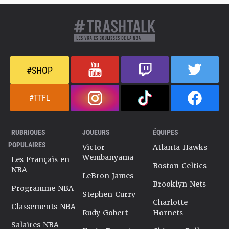
#SHOP
#TTFL
RUBRIQUES
JOUEURS
ÉQUIPES
POPULAIRES
Victor
Atlanta Hawks
Wembanyama
Les Français en
Boston Celtics
NBA
LeBron James
Brooklyn Nets
Programme NBA
Stephen Curry
Charlotte
Classements NBA
Rudy Gobert
Hornets
Salaires NBA