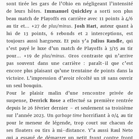
sont tirée les gars de l’Ohio en négligeant l’intensité
de leurs hôtes.
Immanuel Quickley
a sorti son plus
beau match de Playoffs en carrière avec 11 points à 4/6
au tir et… +27 de
plus/minus
.
Josh Hart
, auteur quant à
lui de 13 points, 6 rebonds et 2 interceptions, est
toujours aussi hargneux. Et puis y’a
Julius
Randle
, qui
s’est payé le luxe d’un match de Playoffs à 3/15 au tir
pour… +19 de
plus/minus
. Gros contraste qui n’arrive
pas souvent dans une carrière : paraît-il que c’est
encore plus plaisant qu’une trentaine de points dans la
victoire. L’impression d’avoir récolté un 18 sans ouvrir
un seul bouquin.
Pour le plaisir malin d’une rencontre privée de
suspense,
Derrick Rose
a effectué sa première rentrée
depuis le 26 février dernier – et seulement sa troisième
sur l’année 2023. Un
garbage time
horrifiant à 0/4 au tir
pour le meneur de légende, trop court sur chacun de
ses floaters ou tirs à mi-distance. Y’a aussi Raul Neto
qui a essayé de démarrer un petit front contre front