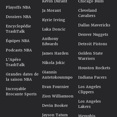
Kevin Durant
Chicago Bulls
Playoffs NBA
Ja Morant
Cleveland
Cavaliers
Dossiers NBA
Kyrie Irving
Dallas Mavericks
Encyclopédie
Luka Doncic
TrashTalk
Denver Nuggets
Anthony
Équipes NBA
Edwards
Detroit Pistons
Podcasts NBA
James Harden
Golden State
Warriors
L'Apéro
Nikola Jokic
TrashTalk
Houston Rockets
Giannis
Grandes dates de
Antetokounmpo
Indiana Pacers
la saison NBA
Evan Fournier
Los Angeles
Incroyable
Clippers
Brocante Sports
Zion Williamson
Los Angeles
Devin Booker
Lakers
Jayson Tatum
Memphis