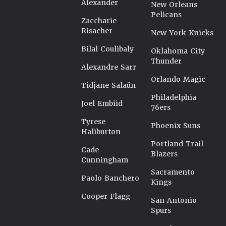
Alexander
New Orleans
Pelicans
Zaccharie
Risacher
New York Knicks
Bilal Coulibaly
Oklahoma City
Thunder
Alexandre Sarr
Orlando Magic
Tidjane Salaün
Philadelphia
Joel Embiid
76ers
Tyrese
Phoenix Suns
Haliburton
Portland Trail
Cade
Blazers
Cunningham
Sacramento
Paolo Banchero
Kings
Cooper Flagg
San Antonio
Spurs