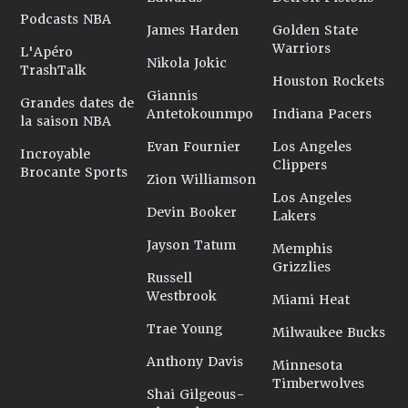
Podcasts NBA
James Harden
Golden State
Warriors
L'Apéro
Nikola Jokic
TrashTalk
Houston Rockets
Giannis
Grandes dates de
Antetokounmpo
Indiana Pacers
la saison NBA
Evan Fournier
Los Angeles
Incroyable
Clippers
Brocante Sports
Zion Williamson
Los Angeles
Devin Booker
Lakers
Jayson Tatum
Memphis
Grizzlies
Russell
Westbrook
Miami Heat
Trae Young
Milwaukee Bucks
Anthony Davis
Minnesota
Timberwolves
Shai Gilgeous-