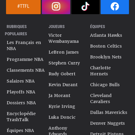
#TTFL
RUBRIQUES
JOUEURS
ÉQUIPES
POPULAIRES
Victor
Atlanta Hawks
Wembanyama
Les Français en
Boston Celtics
NBA
LeBron James
Brooklyn Nets
Programme NBA
Stephen Curry
Charlotte
Classements NBA
Rudy Gobert
Hornets
Salaires NBA
Kevin Durant
Chicago Bulls
Playoffs NBA
Ja Morant
Cleveland
Cavaliers
Dossiers NBA
Kyrie Irving
Dallas Mavericks
Encyclopédie
Luka Doncic
TrashTalk
Denver Nuggets
Anthony
Équipes NBA
Edwards
Detroit Pistons