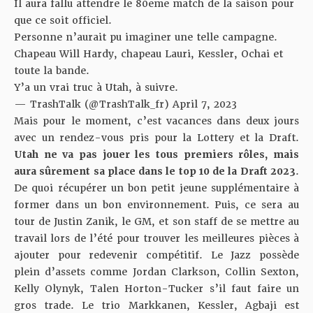
Il aura fallu attendre le 80eme match de la saison pour
que ce soit officiel.
Personne n’aurait pu imaginer une telle campagne.
Chapeau Will Hardy, chapeau Lauri, Kessler, Ochai et
toute la bande.
Y’a un vrai truc à Utah, à suivre.
— TrashTalk (@TrashTalk_fr)
April 7, 2023
Mais pour le moment, c’est vacances dans deux jours
avec un rendez-vous pris pour la Lottery et la Draft.
Utah ne va pas jouer les tous premiers rôles, mais
aura sûrement sa place dans le top 10 de la Draft 2023
.
De quoi récupérer un bon petit jeune supplémentaire à
former dans un bon environnement. Puis, ce sera au
tour de Justin Zanik, le GM, et son staff de se mettre au
travail lors de l’été pour trouver les meilleures pièces à
ajouter pour redevenir compétitif. Le Jazz possède
plein d’assets comme Jordan Clarkson, Collin Sexton,
Kelly Olynyk, Talen Horton-Tucker s’il faut faire un
gros trade. Le trio Markkanen, Kessler, Agbaji est