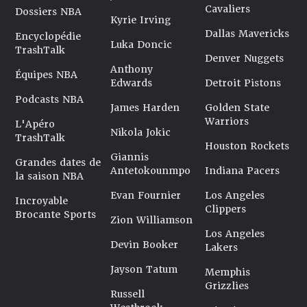
Cavaliers
Dossiers NBA
Kyrie Irving
Dallas Mavericks
Encyclopédie
Luka Doncic
TrashTalk
Denver Nuggets
Anthony
Équipes NBA
Edwards
Detroit Pistons
Podcasts NBA
James Harden
Golden State
Warriors
L'Apéro
Nikola Jokic
TrashTalk
Houston Rockets
Giannis
Grandes dates de
Antetokounmpo
Indiana Pacers
la saison NBA
Evan Fournier
Los Angeles
Incroyable
Clippers
Brocante Sports
Zion Williamson
Los Angeles
Devin Booker
Lakers
Jayson Tatum
Memphis
Grizzlies
Russell