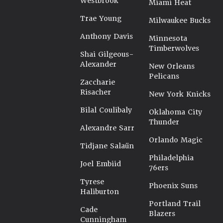
Westbrook
Miami Heat
Trae Young
Milwaukee Bucks
Anthony Davis
Minnesota
Timberwolves
Shai Gilgeous-
Alexander
New Orleans
Pelicans
Zaccharie
Risacher
New York Knicks
Bilal Coulibaly
Oklahoma City
Thunder
Alexandre Sarr
Orlando Magic
Tidjane Salaün
Philadelphia
Joel Embiid
76ers
Tyrese
Phoenix Suns
Haliburton
Portland Trail
Cade
Blazers
Cunningham