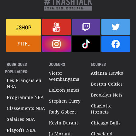
#SHOP
#TTFL
RUBRIQUES
JOUEURS
ÉQUIPES
POPULAIRES
Victor
Atlanta Hawks
Wembanyama
Les Français en
Boston Celtics
NBA
LeBron James
Brooklyn Nets
Programme NBA
Stephen Curry
Charlotte
Classements NBA
Rudy Gobert
Hornets
Salaires NBA
Kevin Durant
Chicago Bulls
Playoffs NBA
Ja Morant
Cleveland