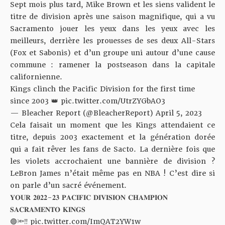
Sept mois plus tard, Mike Brown et les siens valident le
titre de division après une saison magnifique, qui a vu
Sacramento jouer les yeux dans les yeux avec les
meilleurs, derrière les prouesses de ses deux All-Stars
(Fox et Sabonis) et d’un groupe uni autour d’une cause
commune :
ramener la postseason dans la capitale
californienne
.
Kings clinch the Pacific Division for the first time
since 2003 👑
pic.twitter.com/UtrZYGbAO3
— Bleacher Report (@BleacherReport)
April 5, 2023
Cela faisait un moment que les Kings attendaient ce
titre, depuis 2003 exactement et la génération dorée
qui a fait rêver les fans de Sacto. La dernière fois que
les violets accrochaient une bannière de division ?
LeBron James n’était même pas en NBA ! C’est dire si
on parle d’un sacré événement.
𝐘𝐎𝐔𝐑 𝟐𝟎𝟐𝟐-𝟐𝟑 𝐏𝐀𝐂𝐈𝐅𝐈𝐂 𝐃𝐈𝐕𝐈𝐒𝐈𝐎𝐍 𝐂𝐇𝐀𝐌𝐏𝐈𝐎𝐍
𝐒𝐀𝐂𝐑𝐀𝐌𝐄𝐍𝐓𝐎 𝐊𝐈𝐍𝐆𝐒
🟣🔦‼️
pic.twitter.com/ImQAT2YW1w