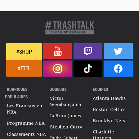
#SHOP
#TTFL
RUBRIQUES
JOUEURS
ÉQUIPES
POPULAIRES
Victor
Atlanta Hawks
Wembanyama
Les Français en
Boston Celtics
NBA
LeBron James
Brooklyn Nets
Programme NBA
Stephen Curry
Charlotte
Classements NBA
Rudy Gobert
Hornets