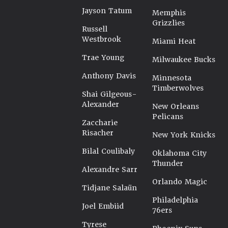
Jayson Tatum
Memphis
Grizzlies
Russell
Westbrook
Miami Heat
Trae Young
Milwaukee Bucks
Anthony Davis
Minnesota
Timberwolves
Shai Gilgeous-
Alexander
New Orleans
Pelicans
Zaccharie
Risacher
New York Knicks
Bilal Coulibaly
Oklahoma City
Thunder
Alexandre Sarr
Orlando Magic
Tidjane Salaün
Philadelphia
Joel Embiid
76ers
Tyrese