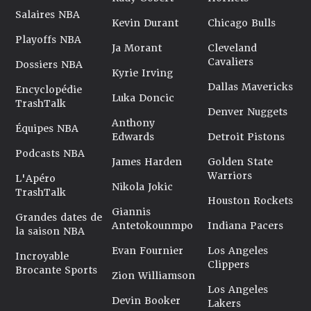
Salaires NBA
Kevin Durant
Chicago Bulls
Playoffs NBA
Ja Morant
Cleveland
Cavaliers
Dossiers NBA
Kyrie Irving
Dallas Mavericks
Encyclopédie
Luka Doncic
TrashTalk
Denver Nuggets
Anthony
Équipes NBA
Edwards
Detroit Pistons
Podcasts NBA
James Harden
Golden State
Warriors
L'Apéro
Nikola Jokic
TrashTalk
Houston Rockets
Giannis
Grandes dates de
Antetokounmpo
Indiana Pacers
la saison NBA
Evan Fournier
Los Angeles
Incroyable
Clippers
Brocante Sports
Zion Williamson
Los Angeles
Devin Booker
Lakers