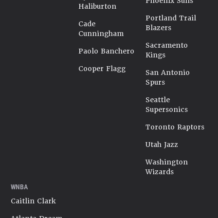
Phoenix Suns
Haliburton
Portland Trail
Cade
Blazers
Cunningham
Sacramento
Paolo Banchero
Kings
Cooper Flagg
San Antonio
Spurs
Seattle
Supersonics
Toronto Raptors
Utah Jazz
Washington
Wizards
WNBA
Caitlin Clark