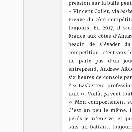
pression sur la balle peu
– Vincent Collet, via
baske
Preuve du côté compétite
toujours. En 2017, il s’
France aux côtes d’Amara 
besoin de s’évader d
compétition, c’est vers l
ne parle pas d’un jou
entreprend, Andrew Albic
six heures de console par
? « Basketteur profession
nuit ». Voilà, ça veut tout
« Mon comportement sur 
C’est un peu le même. Il
perds je m’énerve, et qua
suis un battant, toujour