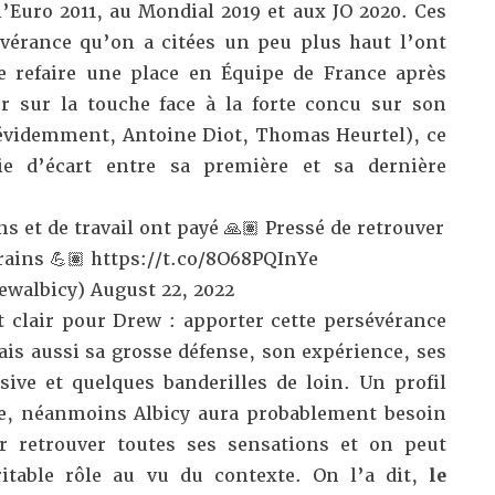
’Euro 2011, au Mondial 2019 et aux JO 2020. Ces
vérance qu’on a citées un peu plus haut l’ont
 refaire une place en Équipe de France après
r sur la touche face à la forte concu sur son
évidemment, Antoine Diot, Thomas Heurtel), ce
ie d’écart entre sa première et sa dernière
s et de travail ont payé 🙏🏽 Pressé de retrouver
rrains 💪🏽
https://t.co/8O68PQInYe
ewalbicy)
August 22, 2022
st clair pour Drew : apporter cette persévérance
mais aussi sa grosse défense, son expérience, ses
sive et quelques banderilles de loin. Un profil
ie, néanmoins Albicy aura probablement besoin
 retrouver toutes ses sensations et on peut
itable rôle au vu du contexte. On l’a dit,
le