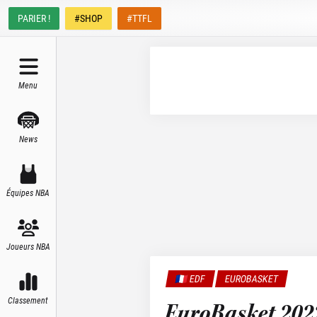
PARIER !
#SHOP
#TTFL
Menu
News
Équipes NBA
Joueurs NBA
🇫🇷 EDF
EUROBASKET
Classement
EuroBasket 2022