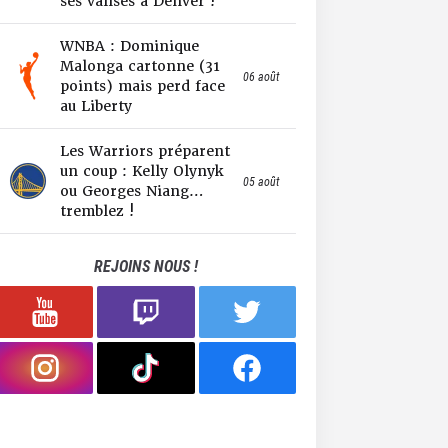
ses valises à Denver !
WNBA : Dominique
Malonga cartonne (31
06 août
points) mais perd face
au Liberty
Les Warriors préparent
un coup : Kelly Olynyk
05 août
ou Georges Niang…
tremblez !
REJOINS NOUS !