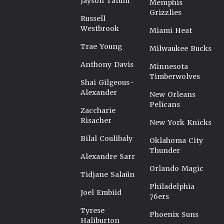
Jayson Tatum
Memphis
Grizzlies
Russell
Westbrook
Miami Heat
Trae Young
Milwaukee Bucks
Anthony Davis
Minnesota
Timberwolves
Shai Gilgeous-
Alexander
New Orleans
Pelicans
Zaccharie
Risacher
New York Knicks
Bilal Coulibaly
Oklahoma City
Thunder
Alexandre Sarr
Orlando Magic
Tidjane Salaün
Philadelphia
Joel Embiid
76ers
Tyrese
Phoenix Suns
Haliburton