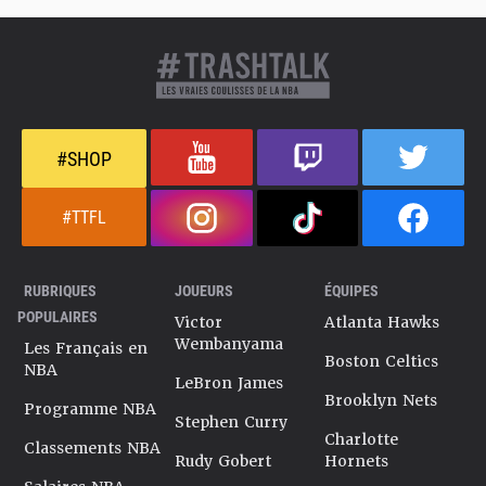
#SHOP
#TTFL
RUBRIQUES
JOUEURS
ÉQUIPES
POPULAIRES
Victor
Atlanta Hawks
Wembanyama
Les Français en
Boston Celtics
NBA
LeBron James
Brooklyn Nets
Programme NBA
Stephen Curry
Charlotte
Classements NBA
Rudy Gobert
Hornets