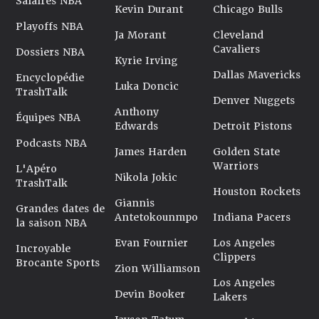
Salaires NBA
Kevin Durant
Chicago Bulls
Playoffs NBA
Ja Morant
Cleveland
Cavaliers
Dossiers NBA
Kyrie Irving
Dallas Mavericks
Encyclopédie
Luka Doncic
TrashTalk
Denver Nuggets
Anthony
Équipes NBA
Edwards
Detroit Pistons
Podcasts NBA
James Harden
Golden State
Warriors
L'Apéro
Nikola Jokic
TrashTalk
Houston Rockets
Giannis
Grandes dates de
Antetokounmpo
Indiana Pacers
la saison NBA
Evan Fournier
Los Angeles
Incroyable
Clippers
Brocante Sports
Zion Williamson
Los Angeles
Devin Booker
Lakers