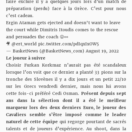
faire exclure il y a quelques jours lors d’un match de
préparation (perdu) face à la Grèce. C’est pour nous
c’est cadeau.
Ergin Ataman gets ejected and doesn't want to leave
the court while Dimitris Itoudis comes to the rescue
and persuades the coach 😲👀
🎥
@ert_world
pic.twitter.com/pdIqxIxOW5
— BasketNews (@BasketNews_com)
August 19, 2022
Le joueur à suivre
Choisir Furkan Korkmaz n’aurait pas été scandaleux
lorsque l’on voit que ce dernier a planté 33 pions sur la
tronche des Slovènes il y a dix jours et un petit 22/10
sur les Grecs vendredi dernier, mais nous lui avons
cette fois-ci préféré Cedi Osman.
Présent depuis sept
ans dans la sélection dont il a été le meilleur
marqueur lors des deux derniers Euro, le joueur des
Cavaliers semble s’être imposé comme le leader
naturel de cette équipe
qui regorge pourtant de sacrés
talents et de joueurs d’expérience. Au shoot, dans la