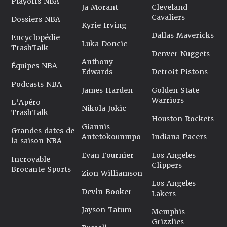
Playoffs NBA
Ja Morant
Cleveland
Cavaliers
Dossiers NBA
Kyrie Irving
Dallas Mavericks
Encyclopédie
Luka Doncic
TrashTalk
Denver Nuggets
Anthony
Équipes NBA
Edwards
Detroit Pistons
Podcasts NBA
James Harden
Golden State
Warriors
L'Apéro
Nikola Jokic
TrashTalk
Houston Rockets
Giannis
Grandes dates de
Antetokounmpo
Indiana Pacers
la saison NBA
Evan Fournier
Los Angeles
Incroyable
Clippers
Brocante Sports
Zion Williamson
Los Angeles
Devin Booker
Lakers
Jayson Tatum
Memphis
Grizzlies