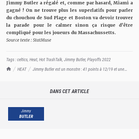
Jimmy Butler a régalé et, comme par hasard, Miami a
gagné ! On ne trouve plus les superlatifs pour parler
du chouchou de Sud Plage et Boston va devoir trouver
la parade pour le calmer sinon ça risque d’être
compliqué pour les joueurs du Massachussetts.
Source texte : StatMuse
Tags :
celtics
,
Heat
,
Hot TrashTalk
,
Jimmy Butler
,
Playoffs 2022
TrashTalk Actu NBA
HEAT
Jimmy Butler est un monstre : 41 points à 12/19 et une
masterclass pour calmer Boston
DANS CET ARTICLE
Jimmy
BUTLER