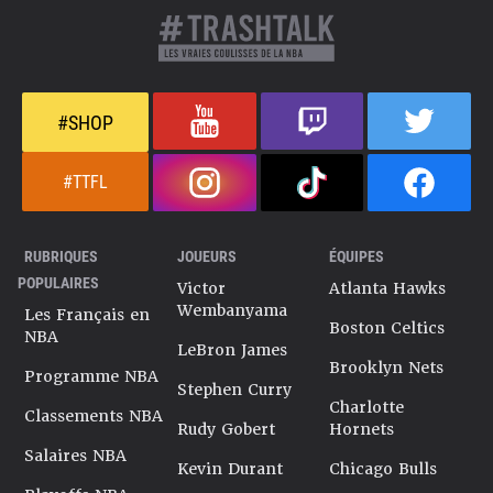
#SHOP
#TTFL
RUBRIQUES
JOUEURS
ÉQUIPES
POPULAIRES
Victor
Atlanta Hawks
Wembanyama
Les Français en
Boston Celtics
NBA
LeBron James
Brooklyn Nets
Programme NBA
Stephen Curry
Charlotte
Classements NBA
Rudy Gobert
Hornets
Salaires NBA
Kevin Durant
Chicago Bulls