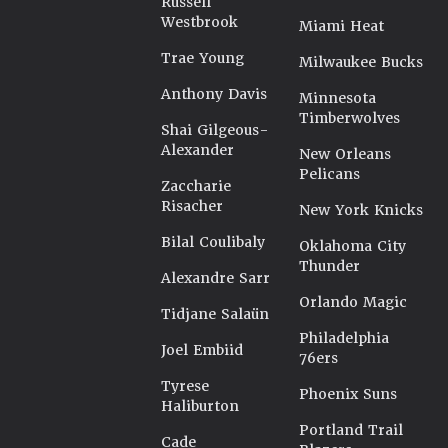
Russell
Westbrook
Miami Heat
Trae Young
Milwaukee Bucks
Anthony Davis
Minnesota
Timberwolves
Shai Gilgeous-
Alexander
New Orleans
Pelicans
Zaccharie
Risacher
New York Knicks
Bilal Coulibaly
Oklahoma City
Thunder
Alexandre Sarr
Orlando Magic
Tidjane Salaün
Philadelphia
Joel Embiid
76ers
Tyrese
Phoenix Suns
Haliburton
Portland Trail
Cade