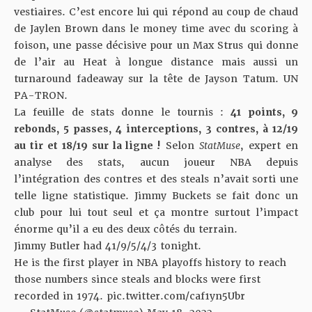
vestiaires. C’est encore lui qui répond au coup de chaud
de Jaylen Brown dans le money time avec du scoring à
foison, une passe décisive pour un Max Strus qui donne
de l’air au Heat à longue distance mais aussi un
turnaround fadeaway sur la tête de Jayson Tatum. UN
PA-TRON.
La feuille de stats donne le tournis :
41 points, 9
rebonds, 5 passes, 4 interceptions, 3 contres, à 12/19
au tir et 18/19 sur la ligne !
Selon
StatMuse
, expert en
analyse des stats, aucun joueur NBA depuis
l’intégration des contres et des steals n’avait sorti une
telle ligne statistique. Jimmy Buckets se fait donc un
club pour lui tout seul et ça montre surtout l’impact
énorme qu’il a eu des deux côtés du terrain.
Jimmy Butler had 41/9/5/4/3 tonight.
He is the first player in NBA playoffs history to reach
those numbers since steals and blocks were first
recorded in 1974.
pic.twitter.com/caf1yn5Ubr