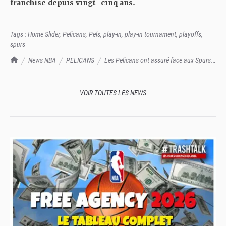
franchise depuis vingt-cinq ans.
Tags :
Home Slider
,
Pelicans
,
Pels
,
play-in
,
play-in tournament
,
playoffs
,
spurs
TrashTalk Actu NBA
News NBA
PELICANS
Les Pelicans ont assuré face aux Spurs,
rendez-vous demain face aux Clippers !
VOIR TOUTES LES NEWS