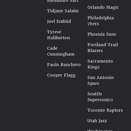
Alexandre Sarr
Orlando Magic
Tidjane Salaün
Philadelphia
Joel Embiid
76ers
Tyrese
Phoenix Suns
Haliburton
Portland Trail
Cade
Blazers
Cunningham
Sacramento
Paolo Banchero
Kings
Cooper Flagg
San Antonio
Spurs
Seattle
Supersonics
Toronto Raptors
Utah Jazz