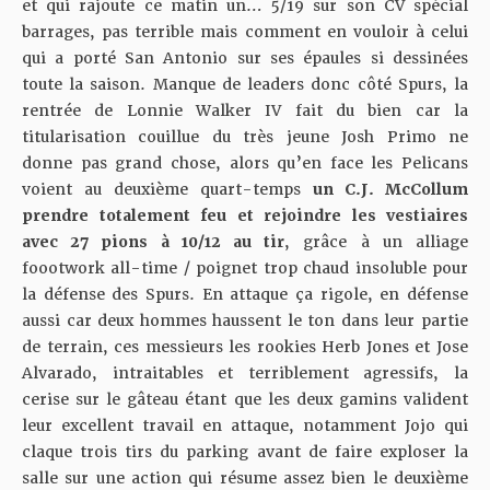
et qui rajoute ce matin un… 5/19 sur son CV spécial
barrages, pas terrible mais comment en vouloir à celui
qui a porté San Antonio sur ses épaules si dessinées
toute la saison. Manque de leaders donc côté Spurs, la
rentrée de Lonnie Walker IV fait du bien car la
titularisation couillue du très jeune Josh Primo ne
donne pas grand chose, alors qu’en face les Pelicans
voient au deuxième quart-temps
un C.J. McCollum
prendre totalement feu et rejoindre les vestiaires
avec 27 pions à 10/12 au tir
, grâce à un alliage
foootwork all-time / poignet trop chaud insoluble pour
la défense des Spurs. En attaque ça rigole, en défense
aussi car deux hommes haussent le ton dans leur partie
de terrain, ces messieurs les rookies Herb Jones et Jose
Alvarado, intraitables et terriblement agressifs, la
cerise sur le gâteau étant que les deux gamins valident
leur excellent travail en attaque, notamment Jojo qui
claque trois tirs du parking avant de faire exploser la
salle sur une action qui résume assez bien le deuxième