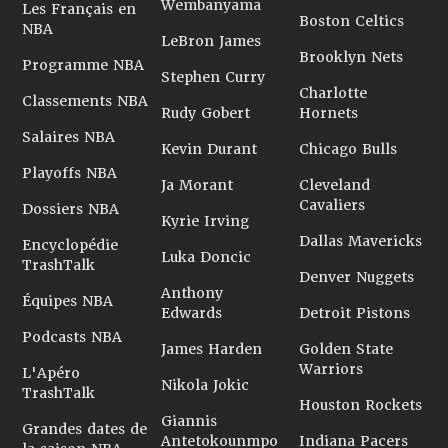
Wembanyama
Les Français en
Boston Celtics
NBA
LeBron James
Brooklyn Nets
Programme NBA
Stephen Curry
Charlotte
Classements NBA
Rudy Gobert
Hornets
Salaires NBA
Kevin Durant
Chicago Bulls
Playoffs NBA
Ja Morant
Cleveland
Cavaliers
Dossiers NBA
Kyrie Irving
Dallas Mavericks
Encyclopédie
Luka Doncic
TrashTalk
Denver Nuggets
Anthony
Équipes NBA
Edwards
Detroit Pistons
Podcasts NBA
James Harden
Golden State
Warriors
L'Apéro
Nikola Jokic
TrashTalk
Houston Rockets
Giannis
Grandes dates de
Antetokounmpo
Indiana Pacers