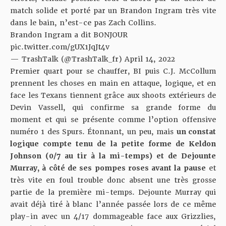
match solide et porté par un Brandon Ingram très vite
dans le bain, n’est-ce pas Zach Collins.
Brandon Ingram a dit BONJOUR
pic.twitter.com/gUX1JqJt4v
— TrashTalk (@TrashTalk_fr)
April 14, 2022
Premier quart pour se chauffer, BI puis C.J. McCollum
prennent les choses en main en attaque, logique, et en
face les Texans tiennent grâce aux shoots extérieurs de
Devin Vassell, qui confirme sa grande forme du
moment et qui se présente comme l’option offensive
numéro 1 des Spurs. Étonnant, un peu, mais
un constat
logique compte tenu de la petite forme de Keldon
Johnson (0/7 au tir à la mi-temps) et de Dejounte
Murray, à côté de ses pompes roses avant la pause
et
très vite en foul trouble donc absent une très grosse
partie de la première mi-temps. Dejounte Murray qui
avait déjà tiré à blanc l’année passée lors de ce même
play-in avec un 4/17 dommageable face aux Grizzlies,