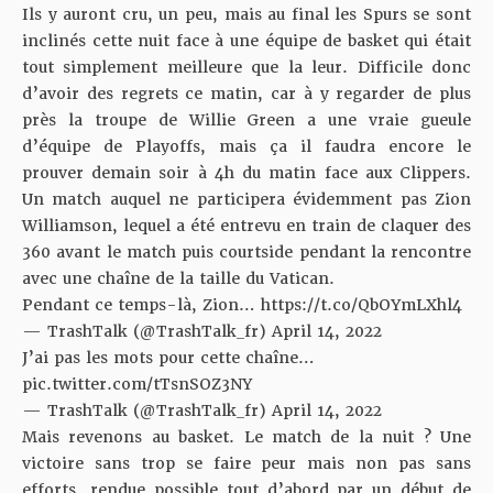
Ils y auront cru, un peu, mais au final les Spurs se sont
inclinés cette nuit face à une équipe de basket qui était
tout simplement meilleure que la leur. Difficile donc
d’avoir des regrets ce matin, car à y regarder de plus
près la troupe de Willie Green a une vraie gueule
d’équipe de Playoffs, mais ça il faudra encore le
prouver demain soir à 4h du matin face aux Clippers.
Un match auquel ne participera évidemment pas Zion
Williamson, lequel a été entrevu en train de claquer des
360 avant le match puis courtside pendant la rencontre
avec une chaîne de la taille du Vatican.
Pendant ce temps-là, Zion…
https://t.co/QbOYmLXhl4
— TrashTalk (@TrashTalk_fr)
April 14, 2022
J’ai pas les mots pour cette chaîne…
pic.twitter.com/tTsnSOZ3NY
— TrashTalk (@TrashTalk_fr)
April 14, 2022
Mais revenons au basket. Le match de la nuit ? Une
victoire sans trop se faire peur mais non pas sans
efforts, rendue possible tout d’abord par un début de