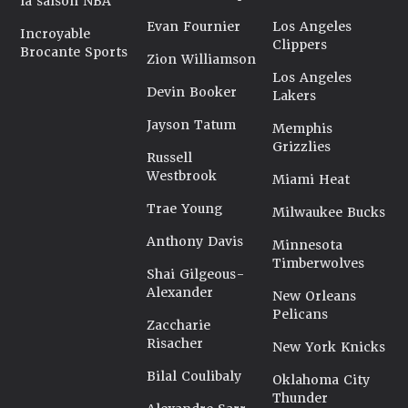
la saison NBA
Evan Fournier
Los Angeles
Incroyable
Clippers
Brocante Sports
Zion Williamson
Los Angeles
Devin Booker
Lakers
Jayson Tatum
Memphis
Grizzlies
Russell
Westbrook
Miami Heat
Trae Young
Milwaukee Bucks
Anthony Davis
Minnesota
Timberwolves
Shai Gilgeous-
Alexander
New Orleans
Pelicans
Zaccharie
Risacher
New York Knicks
Bilal Coulibaly
Oklahoma City
Thunder