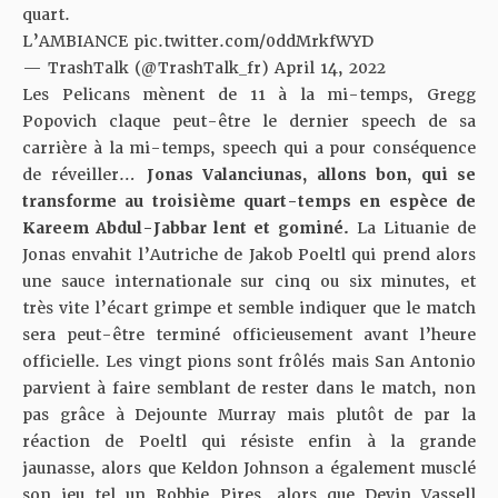
quart.
L’AMBIANCE
pic.twitter.com/0ddMrkfWYD
— TrashTalk (@TrashTalk_fr)
April 14, 2022
Les Pelicans mènent de 11 à la mi-temps, Gregg
Popovich claque peut-être le dernier speech de sa
carrière à la mi-temps, speech qui a pour conséquence
de réveiller…
Jonas Valanciunas, allons bon, qui se
transforme au troisième quart-temps en espèce de
Kareem Abdul-Jabbar lent et gominé.
La Lituanie de
Jonas envahit l’Autriche de Jakob Poeltl qui prend alors
une sauce internationale sur cinq ou six minutes, et
très vite l’écart grimpe et semble indiquer que le match
sera peut-être terminé officieusement avant l’heure
officielle. Les vingt pions sont frôlés mais San Antonio
parvient à faire semblant de rester dans le match, non
pas grâce à Dejounte Murray mais plutôt de par la
réaction de Poeltl qui résiste enfin à la grande
jaunasse, alors que Keldon Johnson a également musclé
son jeu tel un Robbie Pires, alors que Devin Vassell