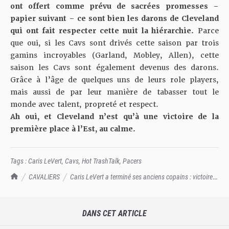
ont offert comme prévu de sacrées promesses –
papier suivant – ce sont bien les darons de Cleveland
qui ont fait respecter cette nuit la hiérarchie.
Parce
que oui, si les Cavs sont drivés cette saison par trois
gamins incroyables (Garland, Mobley, Allen), cette
saison les Cavs sont également devenus des darons.
Grâce à l’âge de quelques uns de leurs role players,
mais aussi de par leur manière de tabasser tout le
monde avec talent, propreté et respect.
Ah oui, et Cleveland n’est qu’à une victoire de la
première place à l’Est, au calme.
Tags :
Caris LeVert
,
Cavs
,
Hot TrashTalk
,
Pacers
TrashTalk Actu NBA
CAVALIERS
Caris LeVert a terminé ses anciens copains : victoire
face aux Pacers, les Cavs tutoient les sommets à l'Est, très, très, très solide
DANS CET ARTICLE