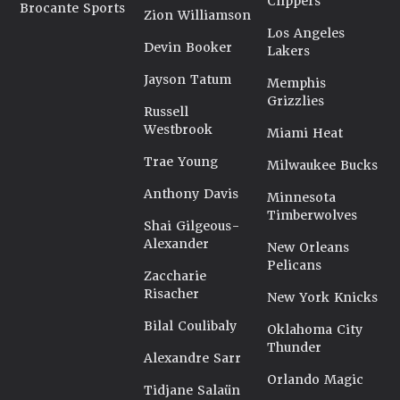
Clippers
Brocante Sports
Zion Williamson
Los Angeles
Devin Booker
Lakers
Jayson Tatum
Memphis
Grizzlies
Russell
Westbrook
Miami Heat
Trae Young
Milwaukee Bucks
Anthony Davis
Minnesota
Timberwolves
Shai Gilgeous-
Alexander
New Orleans
Pelicans
Zaccharie
Risacher
New York Knicks
Bilal Coulibaly
Oklahoma City
Thunder
Alexandre Sarr
Orlando Magic
Tidjane Salaün