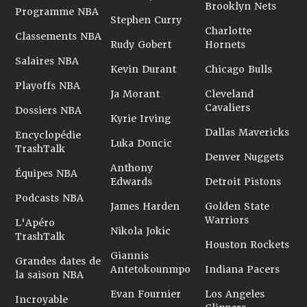
Brooklyn Nets
Programme NBA
Stephen Curry
Charlotte
Classements NBA
Rudy Gobert
Hornets
Salaires NBA
Kevin Durant
Chicago Bulls
Playoffs NBA
Ja Morant
Cleveland
Cavaliers
Dossiers NBA
Kyrie Irving
Dallas Mavericks
Encyclopédie
Luka Doncic
TrashTalk
Denver Nuggets
Anthony
Équipes NBA
Edwards
Detroit Pistons
Podcasts NBA
James Harden
Golden State
Warriors
L'Apéro
Nikola Jokic
TrashTalk
Houston Rockets
Giannis
Grandes dates de
Antetokounmpo
Indiana Pacers
la saison NBA
Evan Fournier
Los Angeles
Incroyable