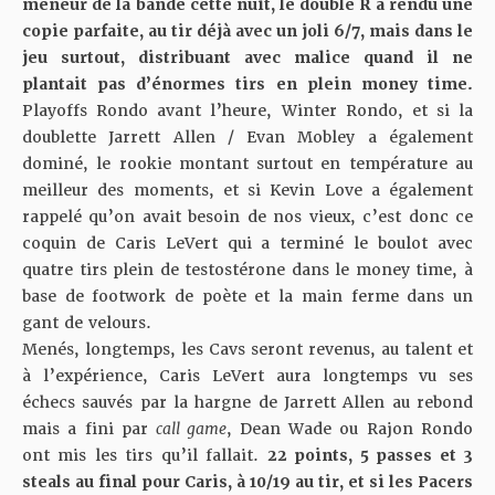
meneur de la bande cette nuit, le double R a rendu une
copie parfaite, au tir déjà avec un joli 6/7, mais dans le
jeu surtout, distribuant avec malice quand il ne
plantait pas d’énormes tirs en plein money time.
Playoffs Rondo avant l’heure, Winter Rondo, et si la
doublette Jarrett Allen / Evan Mobley a également
dominé, le rookie montant surtout en température au
meilleur des moments, et si Kevin Love a également
rappelé qu’on avait besoin de nos vieux, c’est donc ce
coquin de Caris LeVert qui a terminé le boulot avec
quatre tirs plein de testostérone dans le money time, à
base de footwork de poète et la main ferme dans un
gant de velours.
Menés, longtemps, les Cavs seront revenus, au talent et
à l’expérience, Caris LeVert aura longtemps vu ses
échecs sauvés par la hargne de Jarrett Allen au rebond
mais a fini par
call game
, Dean Wade ou Rajon Rondo
ont mis les tirs qu’il fallait.
22 points, 5 passes et 3
steals au final pour Caris, à 10/19 au tir, et si les Pacers