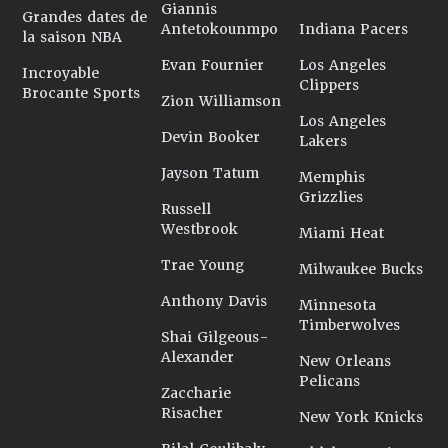
Giannis
Grandes dates de
Antetokounmpo
Indiana Pacers
la saison NBA
Evan Fournier
Los Angeles
Incroyable
Clippers
Brocante Sports
Zion Williamson
Los Angeles
Devin Booker
Lakers
Jayson Tatum
Memphis
Grizzlies
Russell
Westbrook
Miami Heat
Trae Young
Milwaukee Bucks
Anthony Davis
Minnesota
Timberwolves
Shai Gilgeous-
Alexander
New Orleans
Pelicans
Zaccharie
Risacher
New York Knicks