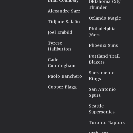
Bilal Coulibaly
Oklahoma City
Thunder
Alexandre Sarr
Orlando Magic
Tidjane Salaün
Philadelphia
Joel Embiid
76ers
Tyrese
Phoenix Suns
Haliburton
Portland Trail
Cade
Blazers
Cunningham
Sacramento
Paolo Banchero
Kings
Cooper Flagg
San Antonio
Spurs
Seattle
Supersonics
Toronto Raptors