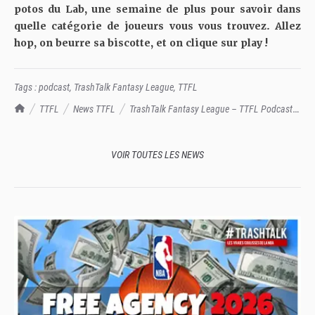
potos du Lab, une semaine de plus pour savoir dans
quelle catégorie de joueurs vous vous trouvez. Allez
hop, on beurre sa biscotte, et on clique sur play !
Tags :
podcast
,
TrashTalk Fantasy League
,
TTFL
TrashTalk Actu NBA
TTFL
News TTFL
TrashTalk Fantasy League – TTFL Podcast
S3, Épisode 12 : un mois à tenir pour finir le marathon, alors par ici les bons
tuyaux
VOIR TOUTES LES NEWS