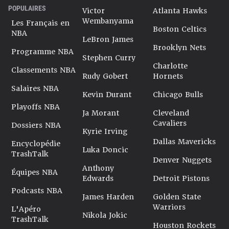
POPULAIRES
Victor
Atlanta Hawks
Wembanyama
Les Français en
Boston Celtics
NBA
LeBron James
Brooklyn Nets
Programme NBA
Stephen Curry
Charlotte
Classements NBA
Rudy Gobert
Hornets
Salaires NBA
Kevin Durant
Chicago Bulls
Playoffs NBA
Ja Morant
Cleveland
Cavaliers
Dossiers NBA
Kyrie Irving
Dallas Mavericks
Encyclopédie
Luka Doncic
TrashTalk
Denver Nuggets
Anthony
Équipes NBA
Edwards
Detroit Pistons
Podcasts NBA
James Harden
Golden State
Warriors
L'Apéro
Nikola Jokic
TrashTalk
Houston Rockets