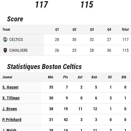
117
115
Score
Team
Q1
Q2
Q3
Q4
Total
CELTICS
28
30
32
27
117
CAVALIERS
26
25
28
36
115
Statistiques
Boston Celtics
Joueur
Min
Pts
Ast
Reb
Stl
Blk
S. Hauser
35
7
2
5
1
0
X. Tillman
30
9
0
6
3
1
J. Brown
38
19
11
12
1
0
P. Pritchard
31
42
3
3
0
0
J. Walsh
38
14
1
11
2
1