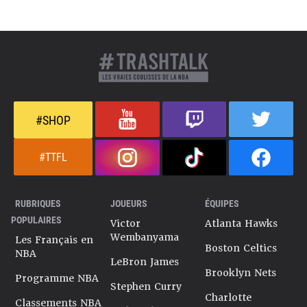
#SHOP
#TTFL
RUBRIQUES
JOUEURS
ÉQUIPES
POPULAIRES
Victor
Atlanta Hawks
Wembanyama
Les Français en
Boston Celtics
NBA
LeBron James
Brooklyn Nets
Programme NBA
Stephen Curry
Charlotte
Classements NBA