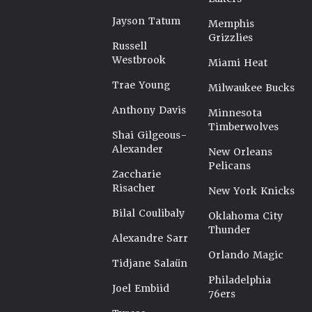
Jayson Tatum
Memphis
Grizzlies
Russell
Westbrook
Miami Heat
Trae Young
Milwaukee Bucks
Anthony Davis
Minnesota
Timberwolves
Shai Gilgeous-
Alexander
New Orleans
Pelicans
Zaccharie
Risacher
New York Knicks
Bilal Coulibaly
Oklahoma City
Thunder
Alexandre Sarr
Orlando Magic
Tidjane Salaün
Philadelphia
Joel Embiid
76ers