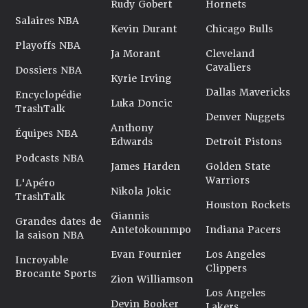
Rudy Gobert
Hornets
Salaires NBA
Kevin Durant
Chicago Bulls
Playoffs NBA
Ja Morant
Cleveland
Cavaliers
Dossiers NBA
Kyrie Irving
Dallas Mavericks
Encyclopédie
Luka Doncic
TrashTalk
Denver Nuggets
Anthony
Équipes NBA
Edwards
Detroit Pistons
Podcasts NBA
James Harden
Golden State
Warriors
L'Apéro
Nikola Jokic
TrashTalk
Houston Rockets
Giannis
Grandes dates de
Antetokounmpo
Indiana Pacers
la saison NBA
Evan Fournier
Los Angeles
Incroyable
Clippers
Brocante Sports
Zion Williamson
Los Angeles
Devin Booker
Lakers