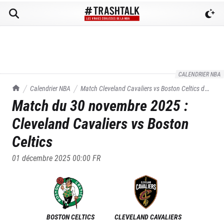
CALENDRIER NBA
TrashTalk Actu NBA
Calendrier NBA
Match
Cleveland Cavaliers
vs
Boston Celtics
du
Match du
30 novembre 2025
:
30/11/2025
Cleveland Cavaliers
vs
Boston
Celtics
01 décembre 2025 00:00
FR
BOSTON CELTICS
CLEVELAND CAVALIERS