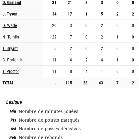
D. Garland
31
21
8
3
0
0
J. Tyson
34
17
1
5
2
2
D. Wade
20
3
0
2
0
0
N. Tomlin
22
7
0
2
1
0
T. Bryant
6
2
0
2
0
0
C. Porter Jr.
11
4
2
4
1
0
T. Proctor
11
8
4
1
0
0
TOTAL
-
115
28
43
7
2
Lexique
Min
Nombre de minutes jouées
Pts
Nombre de points marqués
Ast
Nombre de passes décisives
Reb
Nombre de rebonds