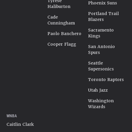
Tyrese
Phoenix Suns
Haliburton
Portland Trail
Cade
Blazers
Cunningham
Sacramento
Paolo Banchero
Kings
Cooper Flagg
San Antonio
Spurs
Seattle
Supersonics
Toronto Raptors
Utah Jazz
Washington
Wizards
WNBA
Caitlin Clark