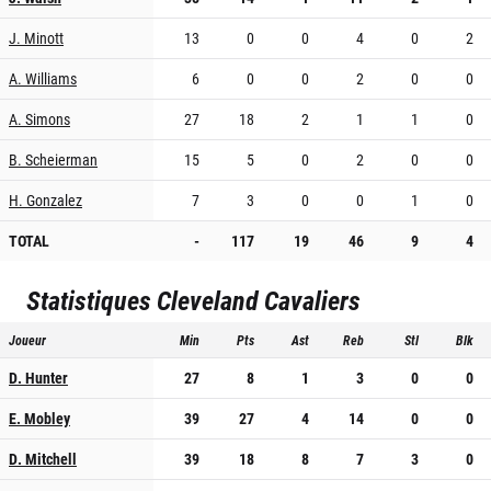
J. Minott
13
0
0
4
0
2
A. Williams
6
0
0
2
0
0
A. Simons
27
18
2
1
1
0
B. Scheierman
15
5
0
2
0
0
H. Gonzalez
7
3
0
0
1
0
TOTAL
-
117
19
46
9
4
Statistiques
Cleveland Cavaliers
Joueur
Min
Pts
Ast
Reb
Stl
Blk
D. Hunter
27
8
1
3
0
0
E. Mobley
39
27
4
14
0
0
D. Mitchell
39
18
8
7
3
0