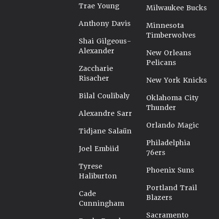
Trae Young
Milwaukee Bucks
Anthony Davis
Minnesota
Timberwolves
Shai Gilgeous-
Alexander
New Orleans
Pelicans
Zaccharie
Risacher
New York Knicks
Bilal Coulibaly
Oklahoma City
Thunder
Alexandre Sarr
Orlando Magic
Tidjane Salaün
Philadelphia
Joel Embiid
76ers
Tyrese
Phoenix Suns
Haliburton
Portland Trail
Cade
Blazers
Cunningham
Sacramento