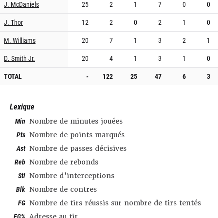
J. McDaniels
25
2
1
7
0
0
J. Thor
12
2
0
2
1
0
M. Williams
20
7
1
3
2
1
D. Smith Jr.
20
4
1
3
1
0
TOTAL
-
122
25
47
6
3
Lexique
Min
Nombre de minutes jouées
Pts
Nombre de points marqués
Ast
Nombre de passes décisives
Reb
Nombre de rebonds
Stl
Nombre d’interceptions
Blk
Nombre de contres
FG
Nombre de tirs réussis sur nombre de tirs tentés
FG%
Adresse au tir