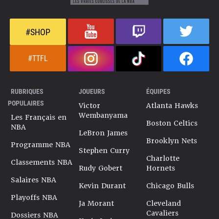
#SHOP
#TTFL
RUBRIQUES
JOUEURS
ÉQUIPES
POPULAIRES
Victor
Atlanta Hawks
Wembanyama
Les Français en
Boston Celtics
NBA
LeBron James
Brooklyn Nets
Programme NBA
Stephen Curry
Charlotte
Classements NBA
Rudy Gobert
Hornets
Salaires NBA
Kevin Durant
Chicago Bulls
Playoffs NBA
Ja Morant
Cleveland
Cavaliers
Dossiers NBA