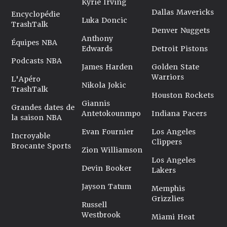
Kyrie Irving
Dallas Mavericks
Encyclopédie
Luka Doncic
TrashTalk
Denver Nuggets
Anthony
Équipes NBA
Edwards
Detroit Pistons
Podcasts NBA
James Harden
Golden State
Warriors
L'Apéro
Nikola Jokic
TrashTalk
Houston Rockets
Giannis
Grandes dates de
Antetokounmpo
Indiana Pacers
la saison NBA
Evan Fournier
Los Angeles
Incroyable
Clippers
Brocante Sports
Zion Williamson
Los Angeles
Devin Booker
Lakers
Jayson Tatum
Memphis
Grizzlies
Russell
Westbrook
Miami Heat