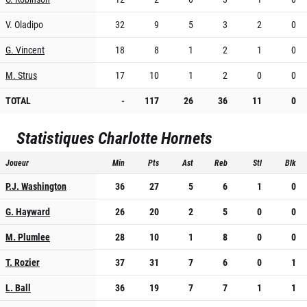
V. Oladipo
32
9
5
3
2
0
G. Vincent
18
8
1
2
1
0
M. Strus
17
10
1
2
0
0
TOTAL
-
117
26
36
11
0
Statistiques
Charlotte Hornets
Joueur
Min
Pts
Ast
Reb
Stl
Blk
P.J. Washington
36
27
5
6
1
0
G. Hayward
26
20
2
5
0
0
M. Plumlee
28
10
1
8
0
0
T. Rozier
37
31
7
6
0
1
L. Ball
36
19
7
7
1
1