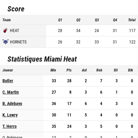
Score
Team
Q1
Q2
Q3
Q4
Total
HEAT
28
34
24
31
117
HORNETS
26
32
33
31
122
Statistiques
Miami Heat
Joueur
Min
Pts
Ast
Reb
Stl
Blk
Butler
33
28
2
7
3
0
C. Martin
27
8
3
6
1
0
B. Adebayo
36
17
6
4
3
0
K. Lowry
30
11
5
4
0
0
T. Herro
35
24
3
5
0
0
O. Robinson
12
2
0
3
1
0