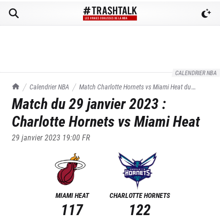
CALENDRIER NBA
TrashTalk Actu NBA
Calendrier NBA
Match
Charlotte Hornets
vs
Miami Heat
du
Match du
29 janvier 2023
:
29/01/2023
Charlotte Hornets
vs
Miami Heat
29 janvier 2023 19:00
FR
MIAMI HEAT
CHARLOTTE HORNETS
117
122