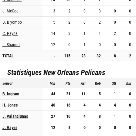
J. McGee
3
2
0
3
0
0
B. Biyombo
5
2
0
2
0
0
C. Payne
14
3
1
1
2
0
L. Shamet
12
0
1
0
0
0
TOTAL
-
115
23
32
8
2
Statistiques
New Orleans Pelicans
Joueur
Min
Pts
Ast
Reb
Stl
Blk
B. Ingram
44
21
11
5
1
0
H. Jones
40
16
4
4
4
0
J. Valanciunas
27
10
4
8
1
0
J. Hayes
12
8
0
0
0
0