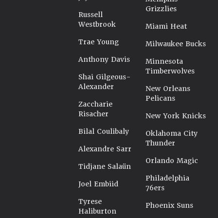
Grizzlies
Russell
Westbrook
Miami Heat
Trae Young
Milwaukee Bucks
Anthony Davis
Minnesota
Timberwolves
Shai Gilgeous-
Alexander
New Orleans
Pelicans
Zaccharie
Risacher
New York Knicks
Bilal Coulibaly
Oklahoma City
Thunder
Alexandre Sarr
Orlando Magic
Tidjane Salaün
Philadelphia
Joel Embiid
76ers
Tyrese
Phoenix Suns
Haliburton