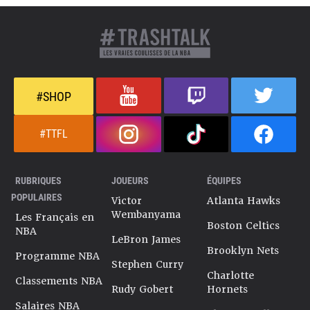
#SHOP
#TTFL
RUBRIQUES
JOUEURS
ÉQUIPES
POPULAIRES
Victor
Atlanta Hawks
Wembanyama
Les Français en
Boston Celtics
NBA
LeBron James
Brooklyn Nets
Programme NBA
Stephen Curry
Charlotte
Classements NBA
Rudy Gobert
Hornets
Salaires NBA