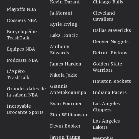
Kevin Durant
Chicago Bulls
Playoffs NBA
Ja Morant
Cleveland
Cavaliers
Dossiers NBA
Kyrie Irving
Dallas Mavericks
Encyclopédie
Luka Doncic
TrashTalk
Denver Nuggets
Anthony
Équipes NBA
Edwards
Detroit Pistons
Podcasts NBA
James Harden
Golden State
Warriors
L'Apéro
Nikola Jokic
TrashTalk
Houston Rockets
Giannis
Grandes dates de
Antetokounmpo
Indiana Pacers
la saison NBA
Evan Fournier
Los Angeles
Incroyable
Clippers
Brocante Sports
Zion Williamson
Los Angeles
Devin Booker
Lakers
Jayson Tatum
Memphis