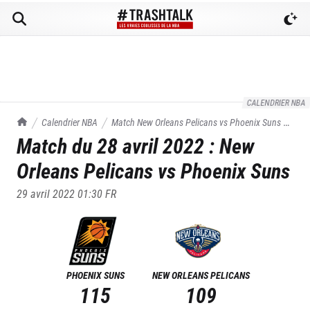
CALENDRIER NBA
TrashTalk Actu NBA
Calendrier NBA
Match
New Orleans Pelicans
vs
Phoenix Suns
du
Match du
28 avril 2022
:
New
28/04/2022
Orleans Pelicans
vs
Phoenix Suns
29 avril 2022 01:30
FR
PHOENIX SUNS
NEW ORLEANS PELICANS
115
109