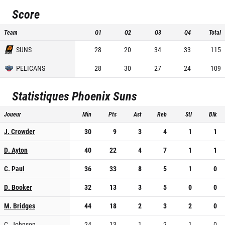
Score
Team
Q1
Q2
Q3
Q4
Total
SUNS
28
20
34
33
115
PELICANS
28
30
27
24
109
Statistiques
Phoenix Suns
Joueur
Min
Pts
Ast
Reb
Stl
Blk
J. Crowder
30
9
3
4
1
1
D. Ayton
40
22
4
7
1
1
C. Paul
36
33
8
5
1
0
D. Booker
32
13
3
5
0
0
M. Bridges
44
18
2
3
2
0
C. Johnson
24
13
1
2
1
0