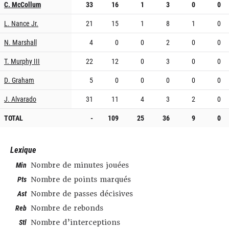
C. McCollum
33
16
1
3
0
0
L. Nance Jr.
21
15
1
8
1
0
N. Marshall
4
0
0
2
0
0
T. Murphy III
22
12
0
3
0
0
D. Graham
5
0
0
0
0
0
J. Alvarado
31
11
4
3
2
0
TOTAL
-
109
25
36
9
0
Lexique
Min
Nombre de minutes jouées
Pts
Nombre de points marqués
Ast
Nombre de passes décisives
Reb
Nombre de rebonds
Stl
Nombre d’interceptions