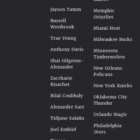
Jayson Tatum
Memphis
Grizzlies
Russell
Westbrook
Miami Heat
Trae Young
Milwaukee Bucks
Anthony Davis
Minnesota
Timberwolves
Shai Gilgeous-
Alexander
New Orleans
Pelicans
Zaccharie
Risacher
New York Knicks
Bilal Coulibaly
Oklahoma City
Thunder
Alexandre Sarr
Orlando Magic
Tidjane Salaün
Philadelphia
Joel Embiid
76ers