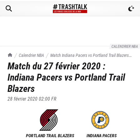
CALENDRIER NBA
TrashTalk Actu NBA
Calendrier NBA
Match
Indiana Pacers
vs
Portland Trail Blazers
Match du
27 février 2020
:
du
27/02/2020
Indiana Pacers
vs
Portland Trail
Blazers
28 février 2020 02:00
FR
PORTLAND TRAIL BLAZERS
INDIANA PACERS