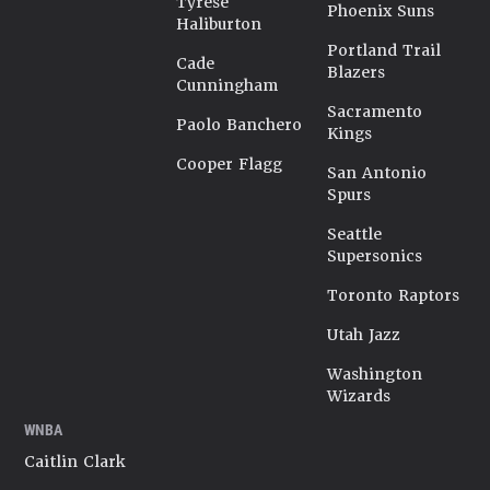
Tyrese
Phoenix Suns
Haliburton
Portland Trail
Cade
Blazers
Cunningham
Sacramento
Paolo Banchero
Kings
Cooper Flagg
San Antonio
Spurs
Seattle
Supersonics
Toronto Raptors
Utah Jazz
Washington
Wizards
WNBA
Caitlin Clark