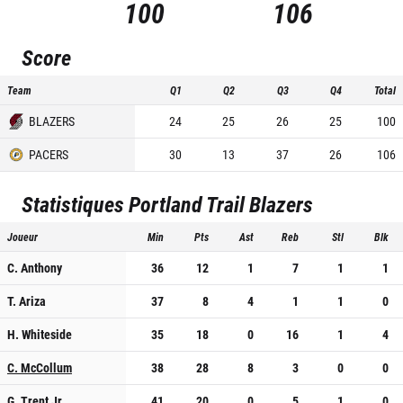
100
106
Score
Team
Q1
Q2
Q3
Q4
Total
BLAZERS
24
25
26
25
100
PACERS
30
13
37
26
106
Statistiques
Portland Trail Blazers
Joueur
Min
Pts
Ast
Reb
Stl
Blk
C. Anthony
36
12
1
7
1
1
T. Ariza
37
8
4
1
1
0
H. Whiteside
35
18
0
16
1
4
C. McCollum
38
28
8
3
0
0
G. Trent Jr.
41
20
0
5
1
0