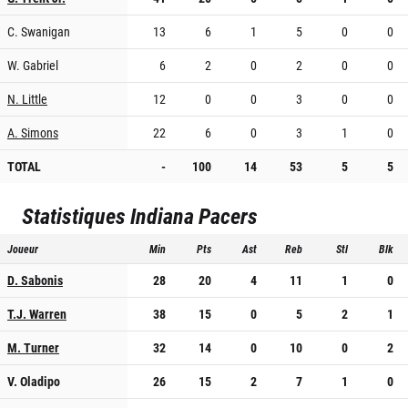
C. Swanigan
13
6
1
5
0
0
W. Gabriel
6
2
0
2
0
0
N. Little
12
0
0
3
0
0
A. Simons
22
6
0
3
1
0
TOTAL
-
100
14
53
5
5
Statistiques
Indiana Pacers
Joueur
Min
Pts
Ast
Reb
Stl
Blk
D. Sabonis
28
20
4
11
1
0
T.J. Warren
38
15
0
5
2
1
M. Turner
32
14
0
10
0
2
V. Oladipo
26
15
2
7
1
0