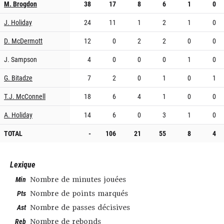
M. Brogdon
38
17
8
6
1
0
J. Holiday
24
11
1
2
1
0
D. McDermott
12
0
2
2
0
0
J. Sampson
4
0
0
0
1
0
G. Bitadze
7
2
0
1
0
1
T.J. McConnell
18
6
4
1
0
0
A. Holiday
14
6
0
3
1
0
TOTAL
-
106
21
55
8
4
Lexique
Min
Nombre de minutes jouées
Pts
Nombre de points marqués
Ast
Nombre de passes décisives
Reb
Nombre de rebonds