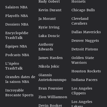
Rudy Gobert
Hornets
Salaires NBA
Kevin Durant
Chicago Bulls
Playoffs NBA
Ja Morant
Cleveland
Cavaliers
Dossiers NBA
Kyrie Irving
Dallas Mavericks
Encyclopédie
Luka Doncic
TrashTalk
Denver Nuggets
Anthony
Équipes NBA
Edwards
Detroit Pistons
Podcasts NBA
James Harden
Golden State
Warriors
L'Apéro
Nikola Jokic
TrashTalk
Houston Rockets
Giannis
Grandes dates de
Antetokounmpo
Indiana Pacers
la saison NBA
Evan Fournier
Los Angeles
Incroyable
Clippers
Brocante Sports
Zion Williamson
Los Angeles
Devin Booker
Lakers