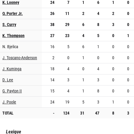
K. Looney
24
7
1
6
1
0
O. Porter Jr.
26
11
2
4
2
0
S. Curry
38
29
6
8
3
0
K. Thompson
27
23
4
5
0
1
N. Bjelica
16
5
6
1
0
0
J. Toscano-Anderson
2
0
1
0
0
0
J. Kuminga
18
4
0
4
0
0
D. Lee
14
3
1
3
0
0
G. Payton II
15
4
1
8
0
0
J. Poole
24
19
5
3
1
0
TOTAL
-
124
31
47
8
3
Lexique