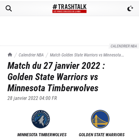
CALENDRIER NBA
TrashTalk Actu NBA
Calendrier NBA
Match
Golden State Warriors
vs
Minnesota
Match du
27 janvier 2022
:
Timberwolves
du
27/01/2022
Golden State Warriors
vs
Minnesota Timberwolves
28 janvier 2022 04:00
FR
MINNESOTA TIMBERWOLVES
GOLDEN STATE WARRIORS