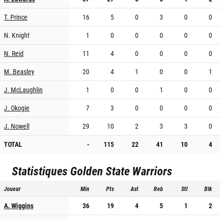
T. Prince
16
5
0
3
0
0
N. Knight
1
0
0
0
0
0
N. Reid
11
4
0
0
0
0
M. Beasley
20
4
1
0
0
1
J. McLaughlin
1
0
0
1
0
0
J. Okogie
7
3
0
0
0
0
J. Nowell
29
10
2
3
3
0
TOTAL
-
115
22
41
10
4
Statistiques
Golden State Warriors
Joueur
Min
Pts
Ast
Reb
Stl
Blk
A. Wiggins
36
19
4
5
1
2