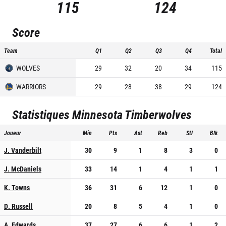
115
124
Score
Team
Q1
Q2
Q3
Q4
Total
WOLVES
29
32
20
34
115
WARRIORS
29
28
38
29
124
Statistiques
Minnesota Timberwolves
Joueur
Min
Pts
Ast
Reb
Stl
Blk
J. Vanderbilt
30
9
1
8
3
0
J. McDaniels
33
14
1
4
1
1
K. Towns
36
31
6
12
1
0
D. Russell
20
8
5
4
1
0
A. Edwards
37
27
6
6
1
2