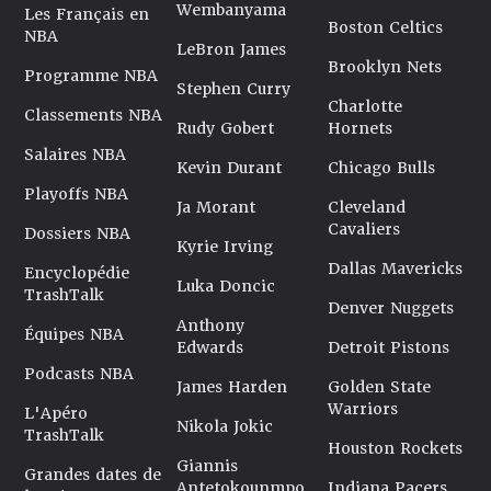
Wembanyama
Les Français en
Boston Celtics
NBA
LeBron James
Brooklyn Nets
Programme NBA
Stephen Curry
Charlotte
Classements NBA
Rudy Gobert
Hornets
Salaires NBA
Kevin Durant
Chicago Bulls
Playoffs NBA
Ja Morant
Cleveland
Cavaliers
Dossiers NBA
Kyrie Irving
Dallas Mavericks
Encyclopédie
Luka Doncic
TrashTalk
Denver Nuggets
Anthony
Équipes NBA
Edwards
Detroit Pistons
Podcasts NBA
James Harden
Golden State
Warriors
L'Apéro
Nikola Jokic
TrashTalk
Houston Rockets
Giannis
Grandes dates de
Antetokounmpo
Indiana Pacers