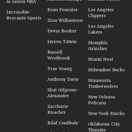
la saison NBA
Evan Fournier
Los Angeles
Incroyable
Clippers
Brocante Sports
Zion Williamson
Los Angeles
Devin Booker
Lakers
Jayson Tatum
Memphis
Grizzlies
Russell
Westbrook
Miami Heat
Trae Young
Milwaukee Bucks
Anthony Davis
Minnesota
Timberwolves
Shai Gilgeous-
Alexander
New Orleans
Pelicans
Zaccharie
Risacher
New York Knicks
Bilal Coulibaly
Oklahoma City
Thunder