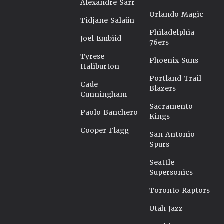
Alexandre Sarr
Orlando Magic
Tidjane Salaün
Philadelphia
Joel Embiid
76ers
Tyrese
Phoenix Suns
Haliburton
Portland Trail
Cade
Blazers
Cunningham
Sacramento
Paolo Banchero
Kings
Cooper Flagg
San Antonio
Spurs
Seattle
Supersonics
Toronto Raptors
Utah Jazz