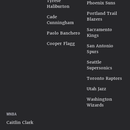
Tyrese
Phoenix Suns
Haliburton
Portland Trail
Cade
Blazers
Cunningham
Sacramento
Paolo Banchero
Kings
Cooper Flagg
San Antonio
Spurs
Seattle
Supersonics
Toronto Raptors
Utah Jazz
Washington
Wizards
WNBA
Caitlin Clark