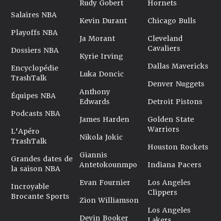
Rudy Gobert
Hornets
Salaires NBA
Kevin Durant
Chicago Bulls
Playoffs NBA
Ja Morant
Cleveland
Cavaliers
Dossiers NBA
Kyrie Irving
Dallas Mavericks
Encyclopédie
Luka Doncic
TrashTalk
Denver Nuggets
Anthony
Équipes NBA
Edwards
Detroit Pistons
Podcasts NBA
James Harden
Golden State
Warriors
L'Apéro
Nikola Jokic
TrashTalk
Houston Rockets
Giannis
Grandes dates de
Antetokounmpo
Indiana Pacers
la saison NBA
Evan Fournier
Los Angeles
Incroyable
Clippers
Brocante Sports
Zion Williamson
Los Angeles
Devin Booker
Lakers