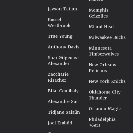
Jayson Tatum
Memphis
Grizzlies
Russell
Westbrook
Miami Heat
Trae Young
Milwaukee Bucks
Anthony Davis
Minnesota
Timberwolves
Shai Gilgeous-
Alexander
New Orleans
Pelicans
Zaccharie
Risacher
New York Knicks
Bilal Coulibaly
Oklahoma City
Thunder
Alexandre Sarr
Orlando Magic
Tidjane Salaün
Philadelphia
Joel Embiid
76ers