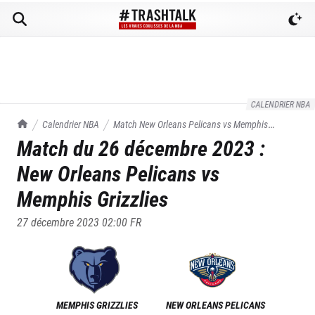
CALENDRIER NBA
TrashTalk Actu NBA
Calendrier NBA
Match
New Orleans Pelicans
vs
Memphis
Match du
26 décembre 2023
:
Grizzlies
du
26/12/2023
New Orleans Pelicans
vs
Memphis Grizzlies
27 décembre 2023 02:00
FR
MEMPHIS GRIZZLIES
NEW ORLEANS PELICANS