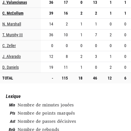
J. Valanciunas
36
17
0
13
1
1
C. McCollum
39
16
2
2
1
1
N. Marshall
14
2
1
1
0
0
T. Murphy III
36
10
1
7
2
0
C. Zeller
0
0
0
0
0
0
J. Alvarado
12
8
2
3
1
0
D. Daniels
19
11
1
0
2
0
TOTAL
-
115
18
46
12
6
Lexique
Min
Nombre de minutes jouées
Pts
Nombre de points marqués
Ast
Nombre de passes décisives
Reb
Nombre de rebonds