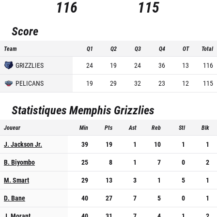
116
115
Score
Team
Q1
Q2
Q3
Q4
OT
Total
GRIZZLIES
24
19
24
36
13
116
PELICANS
19
29
32
23
12
115
Statistiques
Memphis Grizzlies
Joueur
Min
Pts
Ast
Reb
Stl
Blk
J. Jackson Jr.
39
19
1
10
1
1
B. Biyombo
25
8
1
7
0
2
M. Smart
29
13
3
1
5
1
D. Bane
40
27
7
5
0
1
J. Morant
40
31
7
4
1
2