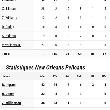
X. Tillman
28
2
0
8
1
5
Z. Williams
12
2
1
1
1
1
D. Roddy
16
8
1
4
0
0
S. Aldama
9
0
0
2
0
1
V. Williams Jr.
27
6
3
8
1
3
TOTAL
-
116
24
50
10
17
Statistiques
New Orleans Pelicans
Joueur
Min
Pts
Ast
Reb
Stl
Blk
B. Ingram
42
24
7
6
3
4
H. Jones
32
4
3
3
1
0
Z. Williamson
36
23
1
11
1
0