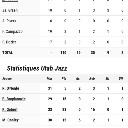
Ja. Green
19
0
1
3
3
0
A. Rivers
6
0
0
0
0
0
F. Campazzo
19
3
1
2
1
0
P. Dozier
17
2
0
2
0
0
TOTAL
-
110
19
35
9
3
Statistiques
Utah Jazz
Joueur
Min
Pts
Ast
Reb
Stl
Blk
R. O'Neale
31
5
2
3
1
1
B. Bogdanovic
29
15
0
2
1
0
R. Gobert
33
23
0
16
0
1
M. Conley
30
15
5
2
1
1