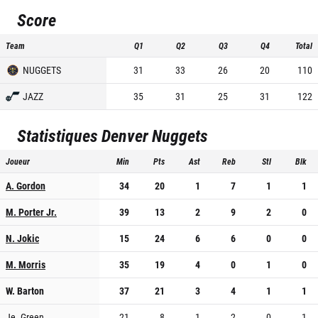
Score
Team
Q1
Q2
Q3
Q4
Total
NUGGETS
31
33
26
20
110
JAZZ
35
31
25
31
122
Statistiques
Denver Nuggets
Joueur
Min
Pts
Ast
Reb
Stl
Blk
A. Gordon
34
20
1
7
1
1
M. Porter Jr.
39
13
2
9
2
0
N. Jokic
15
24
6
6
0
0
M. Morris
35
19
4
0
1
0
W. Barton
37
21
3
4
1
1
Je. Green
21
8
1
2
0
1