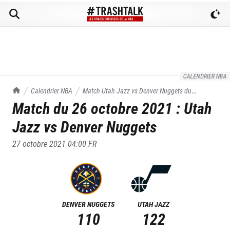
CALENDRIER NBA
TrashTalk Actu NBA
Calendrier NBA
Match
Utah Jazz
vs
Denver Nuggets
du
Match du
26 octobre 2021
:
Utah
26/10/2021
Jazz
vs
Denver Nuggets
27 octobre 2021 04:00
FR
DENVER NUGGETS
UTAH JAZZ
110
122