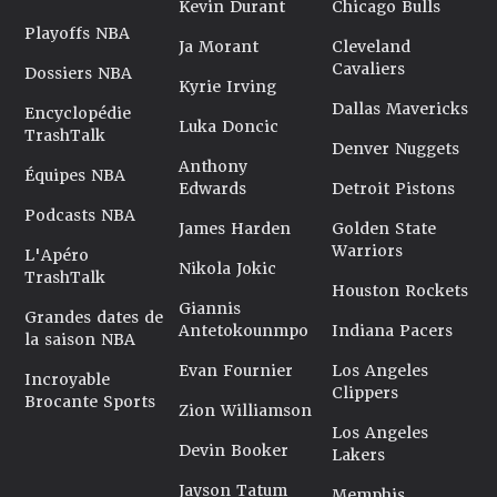
Kevin Durant
Chicago Bulls
Playoffs NBA
Ja Morant
Cleveland
Cavaliers
Dossiers NBA
Kyrie Irving
Dallas Mavericks
Encyclopédie
Luka Doncic
TrashTalk
Denver Nuggets
Anthony
Équipes NBA
Edwards
Detroit Pistons
Podcasts NBA
James Harden
Golden State
Warriors
L'Apéro
Nikola Jokic
TrashTalk
Houston Rockets
Giannis
Grandes dates de
Antetokounmpo
Indiana Pacers
la saison NBA
Evan Fournier
Los Angeles
Incroyable
Clippers
Brocante Sports
Zion Williamson
Los Angeles
Devin Booker
Lakers
Jayson Tatum
Memphis