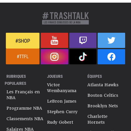
#SHOP
#TTFL
RUBRIQUES
JOUEURS
ÉQUIPES
POPULAIRES
Victor
Atlanta Hawks
Wembanyama
Les Français en
Boston Celtics
NBA
LeBron James
Brooklyn Nets
Programme NBA
Stephen Curry
Charlotte
Classements NBA
Rudy Gobert
Hornets
Salaires NBA