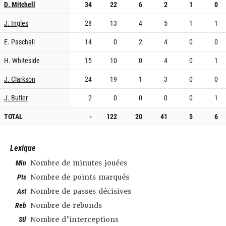
D. Mitchell
34
22
6
2
1
0
J. Ingles
28
13
4
5
1
1
E. Paschall
14
0
2
4
0
0
H. Whiteside
15
10
0
4
0
1
J. Clarkson
24
19
1
3
0
0
J. Butler
2
0
0
0
0
1
TOTAL
-
122
20
41
5
6
Lexique
Min
Nombre de minutes jouées
Pts
Nombre de points marqués
Ast
Nombre de passes décisives
Reb
Nombre de rebonds
Stl
Nombre d’interceptions