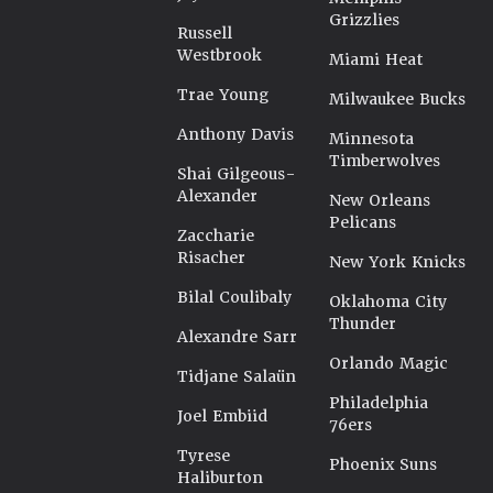
Grizzlies
Russell
Westbrook
Miami Heat
Trae Young
Milwaukee Bucks
Anthony Davis
Minnesota
Timberwolves
Shai Gilgeous-
Alexander
New Orleans
Pelicans
Zaccharie
Risacher
New York Knicks
Bilal Coulibaly
Oklahoma City
Thunder
Alexandre Sarr
Orlando Magic
Tidjane Salaün
Philadelphia
Joel Embiid
76ers
Tyrese
Phoenix Suns
Haliburton