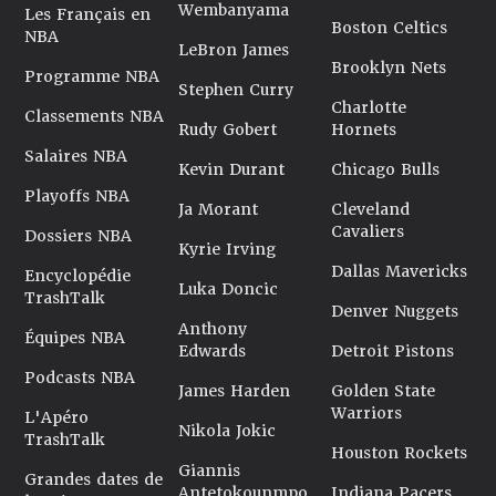
Wembanyama
Les Français en
Boston Celtics
NBA
LeBron James
Brooklyn Nets
Programme NBA
Stephen Curry
Charlotte
Classements NBA
Rudy Gobert
Hornets
Salaires NBA
Kevin Durant
Chicago Bulls
Playoffs NBA
Ja Morant
Cleveland
Cavaliers
Dossiers NBA
Kyrie Irving
Dallas Mavericks
Encyclopédie
Luka Doncic
TrashTalk
Denver Nuggets
Anthony
Équipes NBA
Edwards
Detroit Pistons
Podcasts NBA
James Harden
Golden State
Warriors
L'Apéro
Nikola Jokic
TrashTalk
Houston Rockets
Giannis
Grandes dates de
Antetokounmpo
Indiana Pacers