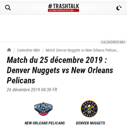
CALENDRIER NBA
TrashTalk Actu NBA
Calendrier NBA
Match
Denver Nuggets
vs
New Orleans Pelicans
Match du
25 décembre 2019
:
du
25/12/2019
Denver Nuggets
vs
New Orleans
Pelicans
26 décembre 2019 04:30
FR
NEW ORLEANS PELICANS
DENVER NUGGETS