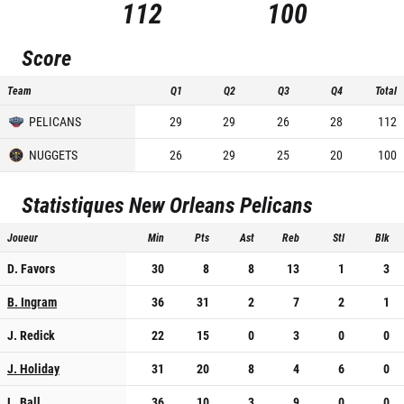
112
100
Score
Team
Q1
Q2
Q3
Q4
Total
PELICANS
29
29
26
28
112
NUGGETS
26
29
25
20
100
Statistiques
New Orleans Pelicans
Joueur
Min
Pts
Ast
Reb
Stl
Blk
D. Favors
30
8
8
13
1
3
B. Ingram
36
31
2
7
2
1
J. Redick
22
15
0
3
0
0
J. Holiday
31
20
8
4
6
0
L. Ball
36
10
3
9
0
0