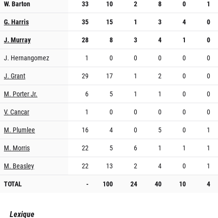
W. Barton
33
10
2
8
0
1
G. Harris
35
15
1
3
4
0
J. Murray
28
8
3
4
1
0
J. Hernangomez
1
0
0
0
0
0
J. Grant
29
17
1
2
0
0
M. Porter Jr.
6
5
1
1
0
0
V. Cancar
1
0
0
0
0
0
M. Plumlee
16
4
0
5
0
1
M. Morris
22
5
6
1
1
1
M. Beasley
22
13
2
4
0
1
TOTAL
-
100
24
40
10
4
Lexique