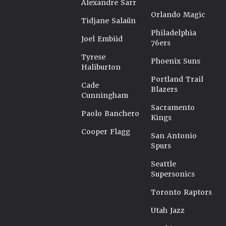
Alexandre Sarr
Orlando Magic
Tidjane Salaün
Philadelphia
Joel Embiid
76ers
Tyrese
Phoenix Suns
Haliburton
Portland Trail
Cade
Blazers
Cunningham
Sacramento
Paolo Banchero
Kings
Cooper Flagg
San Antonio
Spurs
Seattle
Supersonics
Toronto Raptors
Utah Jazz