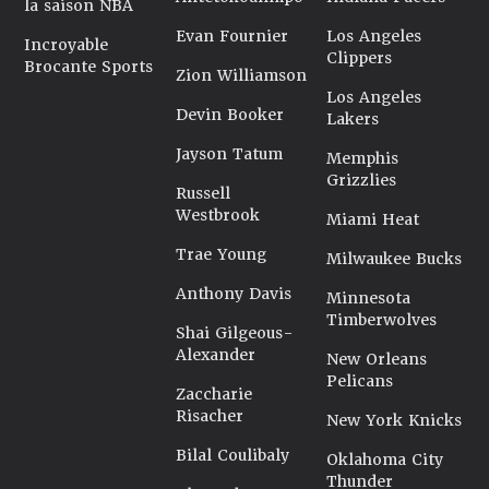
la saison NBA
Evan Fournier
Los Angeles
Incroyable
Clippers
Brocante Sports
Zion Williamson
Los Angeles
Devin Booker
Lakers
Jayson Tatum
Memphis
Grizzlies
Russell
Westbrook
Miami Heat
Trae Young
Milwaukee Bucks
Anthony Davis
Minnesota
Timberwolves
Shai Gilgeous-
Alexander
New Orleans
Pelicans
Zaccharie
Risacher
New York Knicks
Bilal Coulibaly
Oklahoma City
Thunder