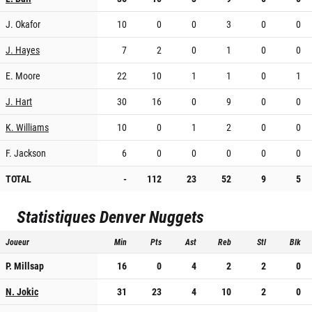
J. Okafor
10
0
0
3
0
0
J. Hayes
7
2
0
1
0
0
E. Moore
22
10
1
1
0
1
J. Hart
30
16
0
9
0
0
K. Williams
10
0
1
2
0
0
F. Jackson
6
0
0
0
0
0
TOTAL
-
112
23
52
9
5
Statistiques
Denver Nuggets
Joueur
Min
Pts
Ast
Reb
Stl
Blk
P. Millsap
16
0
4
2
2
0
N. Jokic
31
23
4
10
2
0