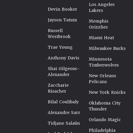
Los Angeles
Devin Booker
Lakers
Jayson Tatum
Memphis
Grizzlies
Russell
Westbrook
Miami Heat
Trae Young
Milwaukee Bucks
Anthony Davis
Minnesota
Timberwolves
Shai Gilgeous-
Alexander
New Orleans
Pelicans
Zaccharie
Risacher
New York Knicks
Bilal Coulibaly
Oklahoma City
Thunder
Alexandre Sarr
Orlando Magic
Tidjane Salaün
Philadelphia