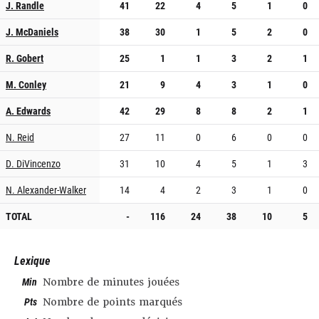
J. Randle
41
22
4
5
1
0
J. McDaniels
38
30
1
5
2
0
R. Gobert
25
1
1
3
2
1
M. Conley
21
9
4
3
1
0
A. Edwards
42
29
8
8
2
1
N. Reid
27
11
0
6
0
0
D. DiVincenzo
31
10
4
5
1
3
N. Alexander-Walker
14
4
2
3
1
0
TOTAL
-
116
24
38
10
5
Lexique
Min
Nombre de minutes jouées
Pts
Nombre de points marqués