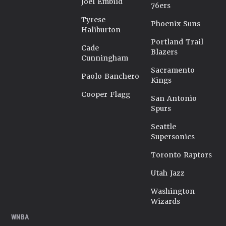
Joel Embiid
76ers
Tyrese
Phoenix Suns
Haliburton
Portland Trail
Cade
Blazers
Cunningham
Sacramento
Paolo Banchero
Kings
Cooper Flagg
San Antonio
Spurs
Seattle
Supersonics
Toronto Raptors
Utah Jazz
Washington
Wizards
WNBA