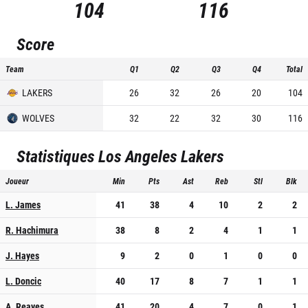
104
116
Score
Team
Q1
Q2
Q3
Q4
Total
LAKERS
26
32
26
20
104
WOLVES
32
22
32
30
116
Statistiques
Los Angeles Lakers
Joueur
Min
Pts
Ast
Reb
Stl
Blk
L. James
41
38
4
10
2
2
R. Hachimura
38
8
2
4
1
1
J. Hayes
9
2
0
1
0
0
L. Doncic
40
17
8
7
1
1
A. Reaves
41
20
4
7
0
1