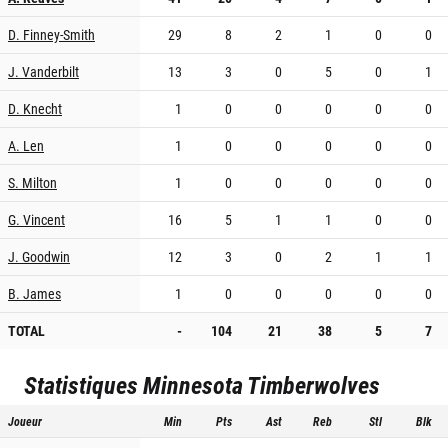
D. Finney-Smith
29
8
2
1
0
0
J. Vanderbilt
13
3
0
5
0
1
D. Knecht
1
0
0
0
0
0
A. Len
1
0
0
0
0
0
S. Milton
1
0
0
0
0
0
G. Vincent
16
5
1
1
0
0
J. Goodwin
12
3
0
2
1
1
B. James
1
0
0
0
0
0
TOTAL
-
104
21
38
5
7
Statistiques
Minnesota Timberwolves
Joueur
Min
Pts
Ast
Reb
Stl
Blk