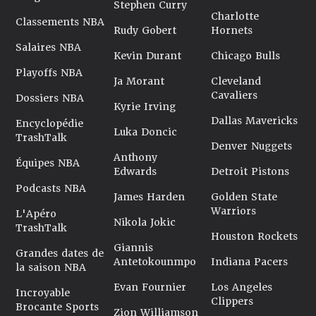
Stephen Curry
Charlotte
Classements NBA
Rudy Gobert
Hornets
Salaires NBA
Kevin Durant
Chicago Bulls
Playoffs NBA
Ja Morant
Cleveland
Cavaliers
Dossiers NBA
Kyrie Irving
Dallas Mavericks
Encyclopédie
Luka Doncic
TrashTalk
Denver Nuggets
Anthony
Équipes NBA
Edwards
Detroit Pistons
Podcasts NBA
James Harden
Golden State
Warriors
L'Apéro
Nikola Jokic
TrashTalk
Houston Rockets
Giannis
Grandes dates de
Antetokounmpo
Indiana Pacers
la saison NBA
Evan Fournier
Los Angeles
Incroyable
Clippers
Brocante Sports
Zion Williamson