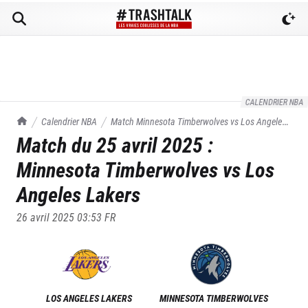
CALENDRIER NBA
TrashTalk Actu NBA
Calendrier NBA
Match
Minnesota Timberwolves
vs
Los Angeles
Match du
25 avril 2025
:
Lakers
du
25/04/2025
Minnesota Timberwolves
vs
Los
Angeles Lakers
26 avril 2025 03:53
FR
LOS ANGELES LAKERS
MINNESOTA TIMBERWOLVES