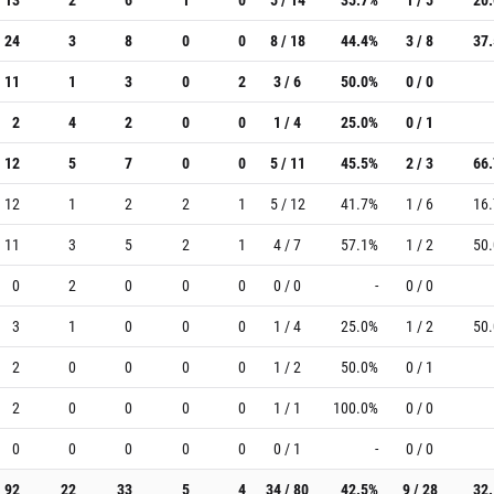
24
3
8
0
0
8 / 18
44.4%
3 / 8
37
11
1
3
0
2
3 / 6
50.0%
0 / 0
2
4
2
0
0
1 / 4
25.0%
0 / 1
12
5
7
0
0
5 / 11
45.5%
2 / 3
66
12
1
2
2
1
5 / 12
41.7%
1 / 6
16
11
3
5
2
1
4 / 7
57.1%
1 / 2
50
0
2
0
0
0
0 / 0
-
0 / 0
3
1
0
0
0
1 / 4
25.0%
1 / 2
50
2
0
0
0
0
1 / 2
50.0%
0 / 1
2
0
0
0
0
1 / 1
100.0%
0 / 0
0
0
0
0
0
0 / 1
-
0 / 0
92
22
33
5
4
34 / 80
42.5%
9 / 28
32