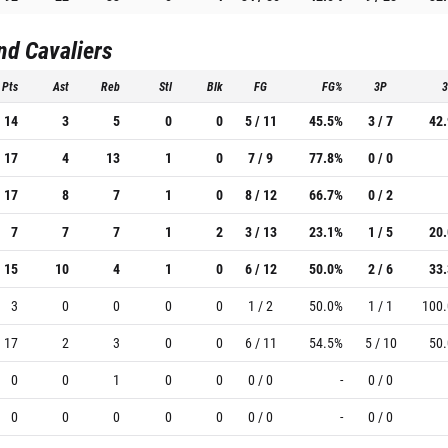
nd Cavaliers
Pts
Ast
Reb
Stl
Blk
FG
FG%
3P
14
3
5
0
0
5 / 11
45.5%
3 / 7
42
17
4
13
1
0
7 / 9
77.8%
0 / 0
17
8
7
1
0
8 / 12
66.7%
0 / 2
7
7
7
1
2
3 / 13
23.1%
1 / 5
20
15
10
4
1
0
6 / 12
50.0%
2 / 6
33
3
0
0
0
0
1 / 2
50.0%
1 / 1
100
17
2
3
0
0
6 / 11
54.5%
5 / 10
50
0
0
1
0
0
0 / 0
-
0 / 0
0
0
0
0
0
0 / 0
-
0 / 0