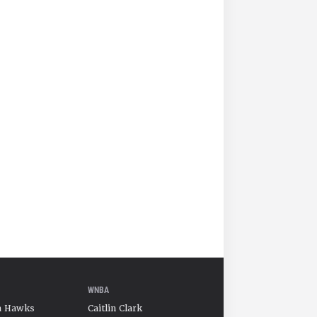
WNBA
a Hawks
Caitlin Clark