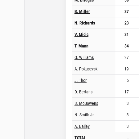
B. Miller
37
N. Richards
23
V. Micic
31
T. Mann
34
G. Williams
27
A. Pokusevski
19
J. Thor
5
D. Bertans
17
B. McGowens
3
N. Smith Jr.
3
A. Bailey
3
TOTAL
-