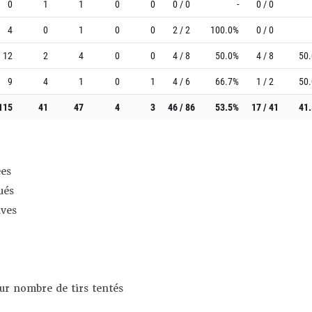
0
1
1
0
0
0 / 0
-
0 / 0
4
0
1
0
0
2 / 2
100.0%
0 / 0
12
2
4
0
0
4 / 8
50.0%
4 / 8
50
9
4
1
0
1
4 / 6
66.7%
1 / 2
50
115
41
47
4
3
46 / 86
53.5%
17 / 41
41
es
ués
ives
sur nombre de tirs tentés