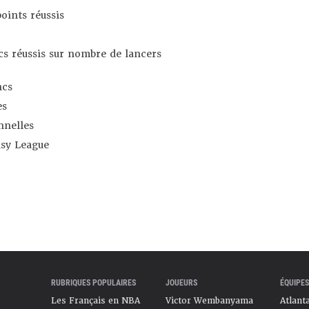
oints réussis
s réussis sur nombre de lancers
ncs
es
nnelles
asy League
RUBRIQUES POPULAIRES
JOUEURS
ÉQUIPES
Les Français en NBA
Victor Wembanyama
Atlant