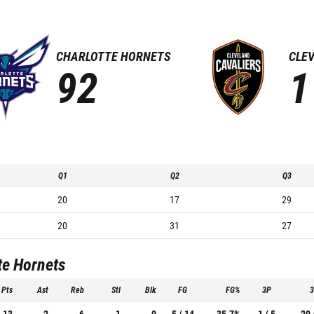
CHARLOTTE HORNETS
CLE
92
1
Q1
Q2
Q3
20
17
29
20
31
27
te Hornets
Pts
Ast
Reb
Stl
Blk
FG
FG%
3P
13
2
6
1
0
5 / 14
35.7%
1 / 5
20