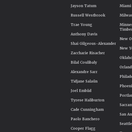
Jayson Tatum
Miami
Russell Westbrook
Milwa
Trae Young
Minne
Timbe
Anthony Davis
New Or
Shai Gilgeous-Alexander
New Y
Zaccharie Risacher
Oklah
Bilal Coulibaly
Orland
Alexandre Sarr
Philad
Tidjane Salaün
Phoeni
Joel Embiid
Portla
Tyrese Haliburton
Sacra
Cade Cunningham
San An
Paolo Banchero
Seattl
Cooper Flagg