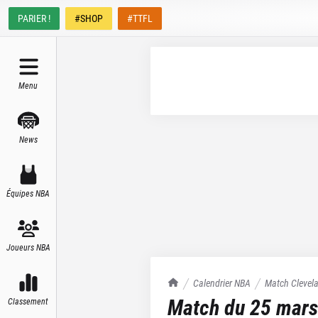
PARIER !
#SHOP
#TTFL
Menu
News
Équipes NBA
Joueurs NBA
TrashTalk Actu NBA
Calendrier NBA
Match
Clevel
Match du
25 mars
Classement