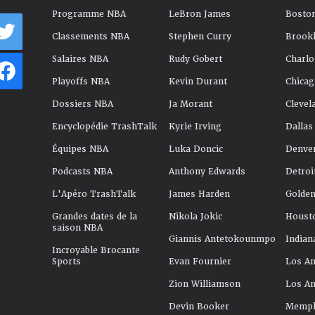
Programme NBA
LeBron James
Boston
Classements NBA
Stephen Curry
Brookl
Salaires NBA
Rudy Gobert
Charlo
Playoffs NBA
Kevin Durant
Chicag
Dossiers NBA
Ja Morant
Clevel
Encyclopédie TrashTalk
Kyrie Irving
Dallas
Équipes NBA
Luka Doncic
Denve
Podcasts NBA
Anthony Edwards
Detroi
L'Apéro TrashTalk
James Harden
Golden
Grandes dates de la
Nikola Jokic
Houst
saison NBA
Giannis Antetokounmpo
Indian
Incroyable Brocante
Sports
Evan Fournier
Los An
Zion Williamson
Los An
Devin Booker
Memphi