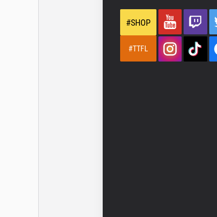
#SHOP
#TTFL