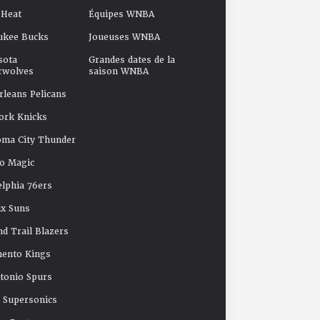
 Heat
Équipes WNBA
ukee Bucks
Joueuses WNBA
sota
Grandes dates de la
rwolves
saison WNBA
leans Pelicans
ork Knicks
oma City Thunder
o Magic
elphia 76ers
x Suns
nd Trail Blazers
mento Kings
tonio Spurs
e Supersonics