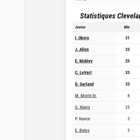
Statistiques
Clevela
Joueur
Min
I. Okoro
31
J. Allen
33
E. Mobley
25
C. LeVert
33
D. Garland
33
M. Morris Sr.
8
G. Niang
25
P. Nance
3
E. Bates
3