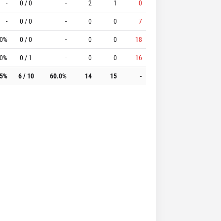
-
0 / 0
-
2
1
0
-
0 / 0
-
0
0
7
.0%
0 / 0
-
0
0
18
.0%
0 / 1
-
0
0
16
.5%
6 / 10
60.0%
14
15
-