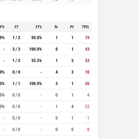
3P%
FT
FT%
To
Pf
TTFL
.9%
1 / 2
50.0%
1
1
19
-
3 / 3
100.0%
0
1
43
-
1 / 3
33.3%
1
2
33
.0%
0 / 0
-
4
3
10
.3%
1 / 1
100.0%
3
1
26
.0%
0 / 0
-
0
1
4
.0%
0 / 0
-
1
4
22
-
0 / 0
-
0
1
1
-
0 / 0
-
0
0
0