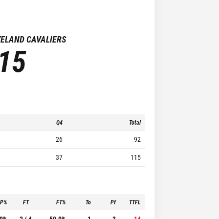
VELAND CAVALIERS
15
Q4
Total
26
92
37
115
3P%
FT
FT%
To
Pf
TTFL
.0%
2 / 4
50.0%
1
3
14