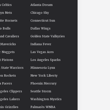
 Celtics
Atlanta Dream
yn Nets
Chicago Sky
tte Hornets
Connecticut Sun
o Bulls
Dallas Wings
and Cavaliers
Golden State Valkyries
 Mavericks
Indiana Fever
r Nuggets
Las Vegas Aces
t Pistons
Los Angeles Sparks
 State Warriors
Minnesota Lynx
on Rockets
New York Liberty
a Pacers
Phoenix Mercury
geles Clippers
Seattle Storm
geles Lakers
Washington Mystics
s Grizzlies
Palmarès WNBA