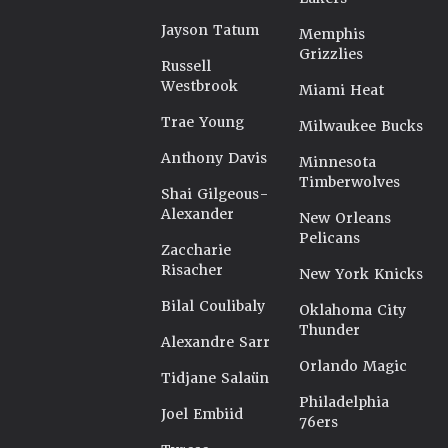
Jayson Tatum
Memphis
Grizzlies
Russell
Westbrook
Miami Heat
Trae Young
Milwaukee Bucks
Anthony Davis
Minnesota
Timberwolves
Shai Gilgeous-
Alexander
New Orleans
Pelicans
Zaccharie
Risacher
New York Knicks
Bilal Coulibaly
Oklahoma City
Thunder
Alexandre Sarr
Orlando Magic
Tidjane Salaün
Philadelphia
Joel Embiid
76ers