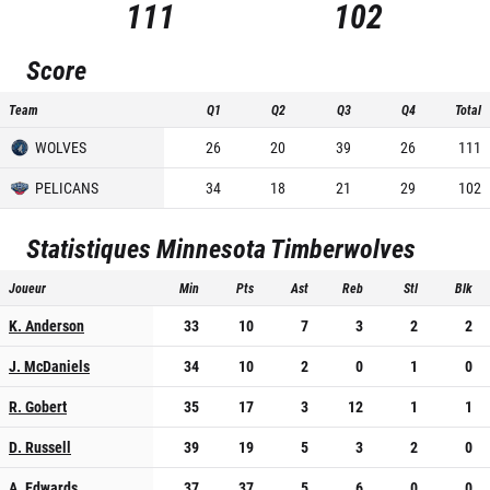
111
102
Score
Team
Q1
Q2
Q3
Q4
Total
WOLVES
26
20
39
26
111
PELICANS
34
18
21
29
102
Statistiques
Minnesota Timberwolves
Joueur
Min
Pts
Ast
Reb
Stl
Blk
K. Anderson
33
10
7
3
2
2
J. McDaniels
34
10
2
0
1
0
R. Gobert
35
17
3
12
1
1
D. Russell
39
19
5
3
2
0
A. Edwards
37
37
5
6
0
0