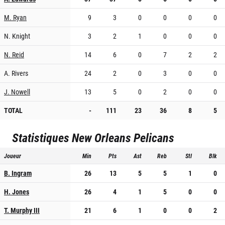
M. Ryan
9
3
0
0
0
0
N. Knight
3
2
1
0
0
0
N. Reid
14
6
0
7
2
2
A. Rivers
24
2
0
3
0
0
J. Nowell
13
5
0
2
0
0
TOTAL
-
111
23
36
8
5
Statistiques
New Orleans Pelicans
Joueur
Min
Pts
Ast
Reb
Stl
Blk
B. Ingram
26
13
5
5
1
0
H. Jones
26
4
1
5
0
0
T. Murphy III
21
6
1
0
0
2