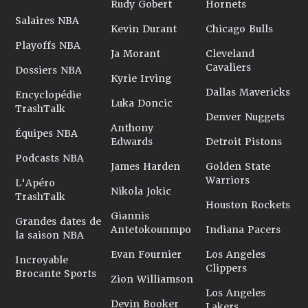
Rudy Gobert
Hornets
Salaires NBA
Kevin Durant
Chicago Bulls
Playoffs NBA
Ja Morant
Cleveland
Cavaliers
Dossiers NBA
Kyrie Irving
Dallas Mavericks
Encyclopédie
Luka Doncic
TrashTalk
Denver Nuggets
Anthony
Équipes NBA
Edwards
Detroit Pistons
Podcasts NBA
James Harden
Golden State
Warriors
L'Apéro
Nikola Jokic
TrashTalk
Houston Rockets
Giannis
Grandes dates de
Antetokounmpo
Indiana Pacers
la saison NBA
Evan Fournier
Los Angeles
Incroyable
Clippers
Brocante Sports
Zion Williamson
Los Angeles
Devin Booker
Lakers