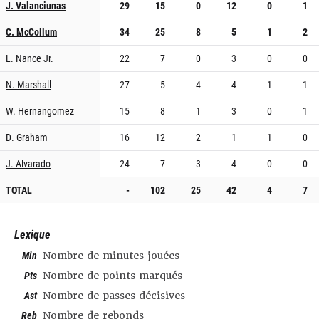
J. Valanciunas
29
15
0
12
0
1
C. McCollum
34
25
8
5
1
2
L. Nance Jr.
22
7
0
3
0
0
N. Marshall
27
5
4
4
1
1
W. Hernangomez
15
8
1
3
0
1
D. Graham
16
12
2
1
1
0
J. Alvarado
24
7
3
4
0
0
TOTAL
-
102
25
42
4
7
Lexique
Min
Nombre de minutes jouées
Pts
Nombre de points marqués
Ast
Nombre de passes décisives
Reb
Nombre de rebonds