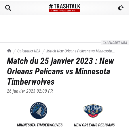
CALENDRIER NBA
TrashTalk Actu NBA
Calendrier NBA
Match
New Orleans Pelicans
vs
Minnesota
Match du
25 janvier 2023
:
New
Timberwolves
du
25/01/2023
Orleans Pelicans
vs
Minnesota
Timberwolves
26 janvier 2023 02:00
FR
MINNESOTA TIMBERWOLVES
NEW ORLEANS PELICANS