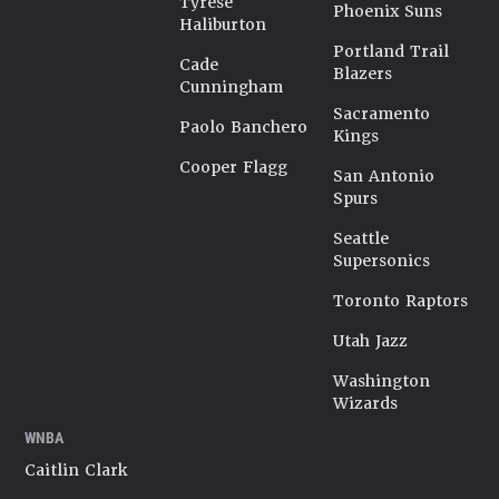
Tyrese
Phoenix Suns
Haliburton
Portland Trail
Cade
Blazers
Cunningham
Sacramento
Paolo Banchero
Kings
Cooper Flagg
San Antonio
Spurs
Seattle
Supersonics
Toronto Raptors
Utah Jazz
Washington
Wizards
WNBA
Caitlin Clark