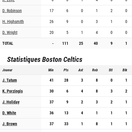
D. Robinson
17
6
0
1
2
0
H. Highsmith
26
9
0
3
1
0
D. Wright
20
5
1
4
0
0
TOTAL
-
111
25
40
9
1
Statistiques
Boston Celtics
Joueur
Min
Pts
Ast
Reb
Stl
Blk
J. Tatum
41
28
3
8
0
1
K. Porzingis
30
6
4
8
3
2
J. Holiday
37
9
2
3
2
1
D. White
36
13
4
1
1
1
J. Brown
37
33
1
8
1
1