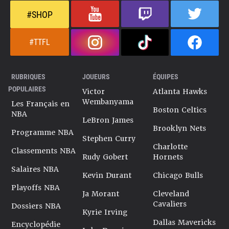
#SHOP
#TTFL
RUBRIQUES
JOUEURS
ÉQUIPES
POPULAIRES
Victor
Atlanta Hawks
Wembanyama
Les Français en
Boston Celtics
NBA
LeBron James
Brooklyn Nets
Programme NBA
Stephen Curry
Charlotte
Classements NBA
Rudy Gobert
Hornets
Salaires NBA
Kevin Durant
Chicago Bulls
Playoffs NBA
Ja Morant
Cleveland
Cavaliers
Dossiers NBA
Kyrie Irving
Dallas Mavericks
Encyclopédie