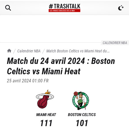
CALENDRIER NBA
TrashTalk Actu NBA
Calendrier NBA
Match
Boston Celtics
vs
Miami Heat
du
Match du
24 avril 2024
:
Boston
24/04/2024
Celtics
vs
Miami Heat
25 avril 2024 01:00
FR
MIAMI HEAT
BOSTON CELTICS
111
101