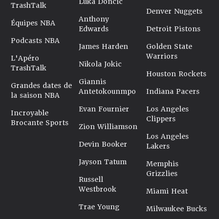
Luka Doncic
TrashTalk
Denver Nuggets
Anthony
Équipes NBA
Edwards
Detroit Pistons
Podcasts NBA
James Harden
Golden State
Warriors
L'Apéro
Nikola Jokic
TrashTalk
Houston Rockets
Giannis
Grandes dates de
Antetokounmpo
Indiana Pacers
la saison NBA
Evan Fournier
Los Angeles
Incroyable
Clippers
Brocante Sports
Zion Williamson
Los Angeles
Devin Booker
Lakers
Jayson Tatum
Memphis
Grizzlies
Russell
Westbrook
Miami Heat
Trae Young
Milwaukee Bucks