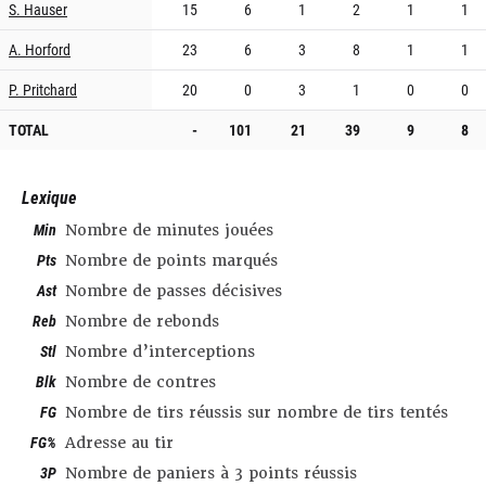
S. Hauser
15
6
1
2
1
1
A. Horford
23
6
3
8
1
1
P. Pritchard
20
0
3
1
0
0
TOTAL
-
101
21
39
9
8
Lexique
Min
Nombre de minutes jouées
Pts
Nombre de points marqués
Ast
Nombre de passes décisives
Reb
Nombre de rebonds
Stl
Nombre d’interceptions
Blk
Nombre de contres
FG
Nombre de tirs réussis sur nombre de tirs tentés
FG%
Adresse au tir
3P
Nombre de paniers à 3 points réussis