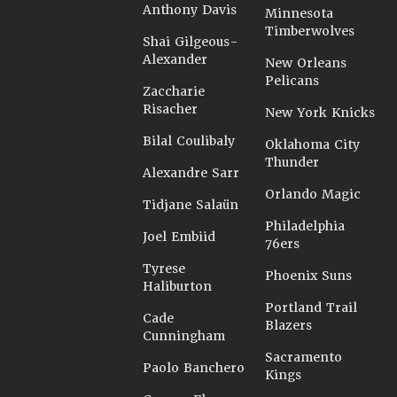
Anthony Davis
Minnesota
Timberwolves
Shai Gilgeous-
Alexander
New Orleans
Pelicans
Zaccharie
Risacher
New York Knicks
Bilal Coulibaly
Oklahoma City
Thunder
Alexandre Sarr
Orlando Magic
Tidjane Salaün
Philadelphia
Joel Embiid
76ers
Tyrese
Phoenix Suns
Haliburton
Portland Trail
Cade
Blazers
Cunningham
Sacramento
Paolo Banchero
Kings