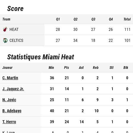
Score
Team
Q1
Q2
Q3
Q4
Total
HEAT
28
30
27
26
111
CELTICS
27
34
18
22
101
Statistiques
Miami Heat
Joueur
Min
Pts
Ast
Reb
Stl
Blk
C. Martin
36
21
0
2
1
0
J. Jaquez Jr.
31
14
1
2
1
0
N. Jovic
25
11
6
9
3
1
B. Adebayo
40
21
2
10
0
0
T. Herro
39
24
14
5
1
0
K. Love
6
0
1
4
0
0