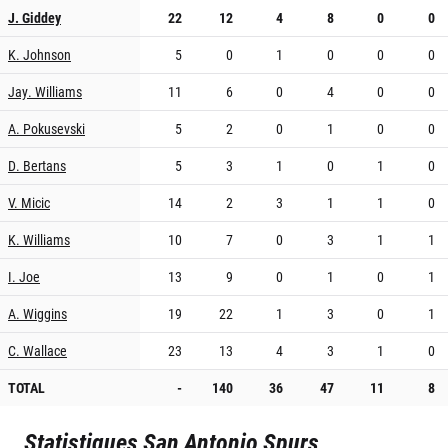
J. Giddey
22
12
4
8
0
0
K. Johnson
5
0
1
0
0
0
Jay. Williams
11
6
0
4
0
0
A. Pokusevski
5
2
0
1
0
0
D. Bertans
5
3
1
0
1
0
V. Micic
14
2
3
1
1
0
K. Williams
10
7
0
3
1
1
I. Joe
13
9
0
1
0
1
A. Wiggins
19
22
1
3
0
1
C. Wallace
23
13
4
3
1
0
TOTAL
-
140
36
47
11
8
Statistiques
San Antonio Spurs