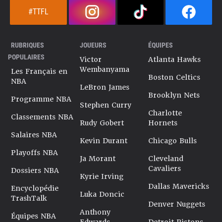
#TTFL
RUBRIQUES
JOUEURS
ÉQUIPES
POPULAIRES
Victor
Atlanta Hawks
Wembanyama
Les Français en
Boston Celtics
NBA
LeBron James
Brooklyn Nets
Programme NBA
Stephen Curry
Charlotte
Classements NBA
Rudy Gobert
Hornets
Salaires NBA
Kevin Durant
Chicago Bulls
Playoffs NBA
Ja Morant
Cleveland
Cavaliers
Dossiers NBA
Kyrie Irving
Dallas Mavericks
Encyclopédie
Luka Doncic
TrashTalk
Denver Nuggets
Anthony
Équipes NBA