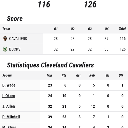
116
126
Score
Team
Q1
Q2
Q3
Q4
Total
CAVALIERS
28
23
28
37
116
BUCKS
32
29
32
33
126
Statistiques
Cleveland Cavaliers
Joueur
Min
Pts
Ast
Reb
Stl
Blk
D. Wade
23
6
0
5
0
1
I. Okoro
24
10
0
1
0
0
J. Allen
32
21
5
12
0
0
D. Mitchell
39
23
8
7
1
0
M. Strus
34
14
2
4
2
0