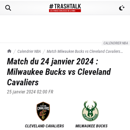
CALENDRIER NBA
TrashTalk Actu NBA
Calendrier NBA
Match
Milwaukee Bucks
vs
Cleveland Cavaliers
Match du
24 janvier 2024
:
du
24/01/2024
Milwaukee Bucks
vs
Cleveland
Cavaliers
25 janvier 2024 02:00
FR
CLEVELAND CAVALIERS
MILWAUKEE BUCKS