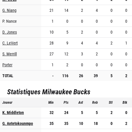
G. Niang
21
14
2
4
0
0
P. Nance
1
0
0
0
0
0
D. Jones
10
5
2
0
0
0
C. LeVert
28
9
4
4
2
1
S. Merrill
27
12
3
2
0
0
Porter
1
2
0
0
0
0
TOTAL
-
116
26
39
5
2
Statistiques
Milwaukee Bucks
Joueur
Min
Pts
Ast
Reb
Stl
Blk
K. Middleton
32
24
5
5
2
0
G. Antetokounmpo
35
35
10
18
0
2