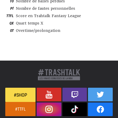
TO
Nombre de balles perdues
Pf
Nombre de fautes personnelles
TTFL
Score en Trahtalk Fantasy League
QX
Quart temps X
OT
Overtime/prolongation
#SHOP
#TTFL