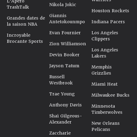
L'Apéro
Nikola Jokic
TrashTalk
Houston Rockets
Giannis
Grandes dates de
Antetokounmpo
Indiana Pacers
la saison NBA
Evan Fournier
Los Angeles
Incroyable
Clippers
Brocante Sports
Zion Williamson
Los Angeles
Devin Booker
Lakers
Jayson Tatum
Memphis
Grizzlies
Russell
Westbrook
Miami Heat
Trae Young
Milwaukee Bucks
Anthony Davis
Minnesota
Timberwolves
Shai Gilgeous-
Alexander
New Orleans
Pelicans
Zaccharie