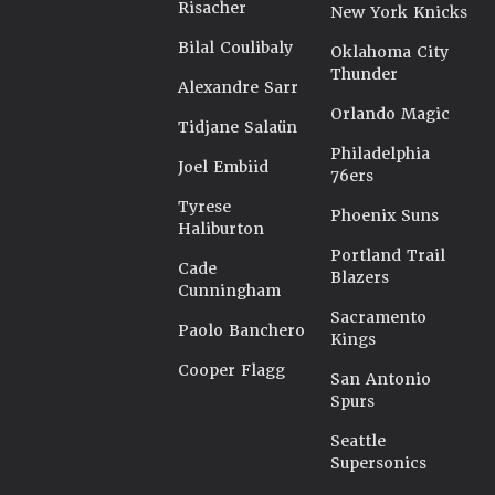
Risacher
New York Knicks
Bilal Coulibaly
Oklahoma City
Thunder
Alexandre Sarr
Orlando Magic
Tidjane Salaün
Philadelphia
Joel Embiid
76ers
Tyrese
Phoenix Suns
Haliburton
Portland Trail
Cade
Blazers
Cunningham
Sacramento
Paolo Banchero
Kings
Cooper Flagg
San Antonio
Spurs
Seattle
Supersonics