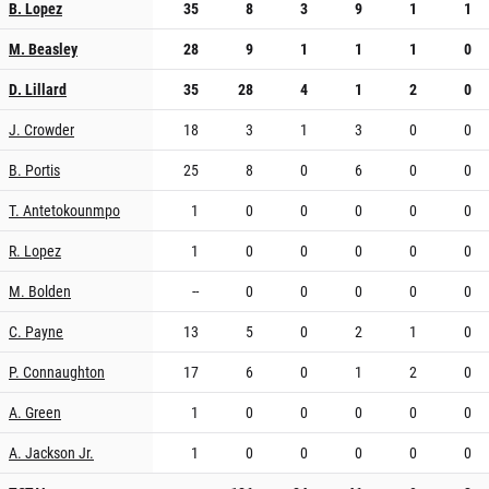
B. Lopez
35
8
3
9
1
1
M. Beasley
28
9
1
1
1
0
D. Lillard
35
28
4
1
2
0
J. Crowder
18
3
1
3
0
0
B. Portis
25
8
0
6
0
0
T. Antetokounmpo
1
0
0
0
0
0
R. Lopez
1
0
0
0
0
0
M. Bolden
--
0
0
0
0
0
C. Payne
13
5
0
2
1
0
P. Connaughton
17
6
0
1
2
0
A. Green
1
0
0
0
0
0
A. Jackson Jr.
1
0
0
0
0
0