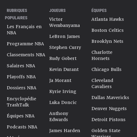
RUBRIQUES
JOUEURS
ÉQUIPES
POPULAIRES
Victor
Atlanta Hawks
Wembanyama
Les Français en
Boston Celtics
NBA
LeBron James
Brooklyn Nets
Programme NBA
Stephen Curry
Charlotte
Classements NBA
Rudy Gobert
Hornets
Salaires NBA
Kevin Durant
Chicago Bulls
Playoffs NBA
Ja Morant
Cleveland
Cavaliers
Dossiers NBA
Kyrie Irving
Dallas Mavericks
Encyclopédie
Luka Doncic
TrashTalk
Denver Nuggets
Anthony
Équipes NBA
Edwards
Detroit Pistons
Podcasts NBA
James Harden
Golden State
Warriors