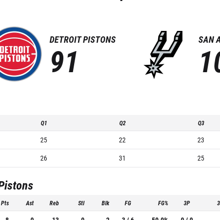
DETROIT PISTONS
SAN 
91
1
Q1
Q2
Q3
25
22
23
26
31
25
 Pistons
Pts
Ast
Reb
Stl
Blk
FG
FG%
3P
8
0
13
0
2
3 / 6
50.0%
0 / 0