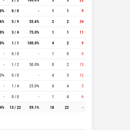
.0%
0 / 0
-
1
1
9
.6%
5 / 9
55.6%
2
2
34
.0%
3 / 4
75.0%
1
1
11
.0%
1 / 1
100.0%
4
2
9
-
0 / 0
-
1
0
9
-
1 / 2
50.0%
0
2
13
.3%
0 / 0
-
4
3
12
-
1 / 4
25.0%
0
4
5
-
0 / 0
-
1
4
6
.4%
13 / 22
59.1%
18
22
-