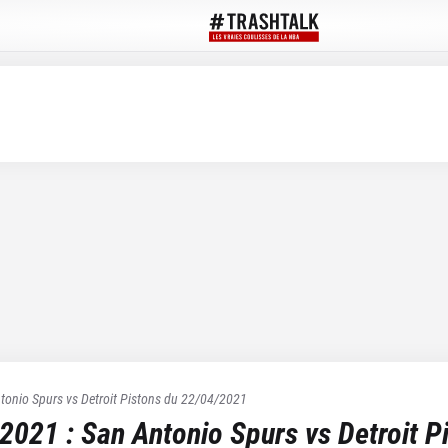
tonio Spurs
vs
Detroit Pistons
du
22/04/2021
 2021
:
San Antonio Spurs
vs
Detroit P