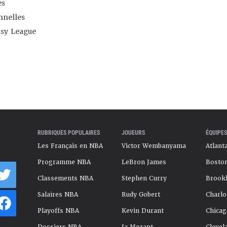
es
nnelles
asy League
RUBRIQUES POPULAIRES
JOUEURS
ÉQUIPES
Les Français en NBA
Victor Wembanyama
Atlant
Programme NBA
LeBron James
Boston
Classements NBA
Stephen Curry
Brookl
Salaires NBA
Rudy Gobert
Charlo
Playoffs NBA
Kevin Durant
Chicag