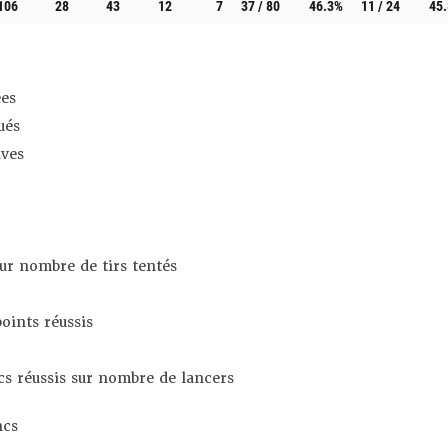
106
28
43
12
7
37 / 80
46.3%
11 / 24
45
es
ués
ives
sur nombre de tirs tentés
oints réussis
s réussis sur nombre de lancers
ncs