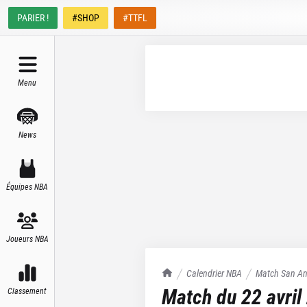
PARIER !
#SHOP
#TTFL
Menu
News
Équipes NBA
Joueurs NBA
TrashTalk Actu NBA
Calendrier NBA
Match
San An
Match du
22 avril
Classement