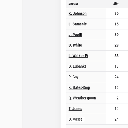
Joueur
Min
K. Johnson
30
L. Samanic
15
J. Poeltl
30
D. White
29
L. Walker IV
33
D. Eubanks
18
R. Gay
24
K. Bates-Diop
16
Q. Weatherspoon
2
T. Jones
19
D. Vassell
24