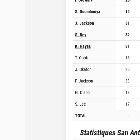
S. Doumbouya
14
J. Jackson
31
S. Bey
32
K. Hayes
31
T. Cook
16
J. Okafor
20
F. Jackson
33
H. Diallo
18
S. Lee
17
TOTAL
-
Statistiques
San Ant