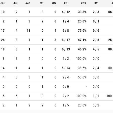
Pts
Ast
Reb
Stl
Blk
FG
FG%
3P
10
2
7
3
0
4 / 12
33.3%
2 / 3
66
2
1
3
2
0
1 / 4
25.0%
0 / 1
17
4
11
0
4
6 / 8
75.0%
0 / 0
26
8
7
1
3
8 / 17
47.1%
2 / 8
25
18
3
1
1
0
6 / 13
46.2%
4 / 5
80
8
3
4
0
0
2 / 2
100.0%
0 / 0
14
1
4
1
0
5 / 13
38.5%
2 / 4
50
4
0
3
1
0
2 / 4
50.0%
0 / 0
0
0
0
1
0
0 / 0
-
0 / 0
5
5
1
0
0
2 / 2
100.0%
1 / 1
100
2
1
2
2
0
1 / 5
20.0%
0 / 2