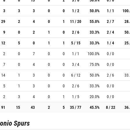
3
3
3
0
0
1 / 2
50.0%
1 / 1
100
29
2
4
0
1
11 / 20
55.0%
2 / 7
28
9
0
2
1
0
2 / 6
33.3%
2 / 4
50
12
5
0
1
1
5 / 15
33.3%
1 / 4
25
2
0
7
0
0
1 / 1
100.0%
0 / 0
7
0
4
0
0
3 / 4
75.0%
0 / 0
14
1
3
0
0
6 / 12
50.0%
2 / 6
33
5
1
3
0
0
2 / 6
33.3%
0 / 0
2
3
4
0
1
1 / 5
20.0%
0 / 0
91
15
43
2
5
35 / 77
45.5%
8 / 22
36
onio Spurs