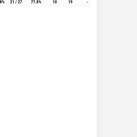
.8%
21 / 27
77.8%
10
19
-