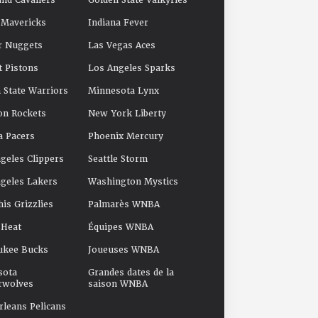
and Cavaliers
Golden State Valkyries
 Mavericks
Indiana Fever
r Nuggets
Las Vegas Aces
t Pistons
Los Angeles Sparks
 State Warriors
Minnesota Lynx
on Rockets
New York Liberty
a Pacers
Phoenix Mercury
geles Clippers
Seattle Storm
geles Lakers
Washington Mystics
s Grizzlies
Palmarès WNBA
 Heat
Équipes WNBA
ukee Bucks
Joueuses WNBA
sota
Grandes dates de la
rwolves
saison WNBA
leans Pelicans