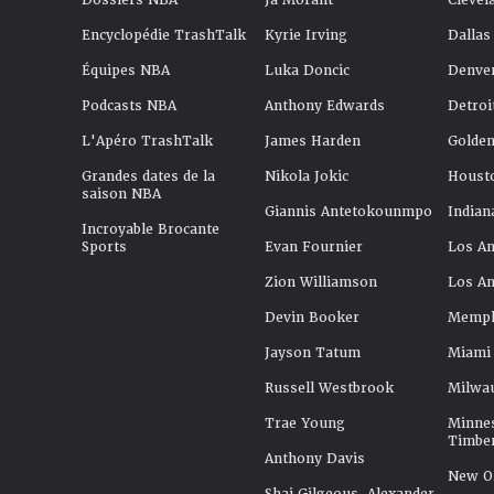
Dossiers NBA
Ja Morant
Clevel
Encyclopédie TrashTalk
Kyrie Irving
Dallas
Équipes NBA
Luka Doncic
Denve
Podcasts NBA
Anthony Edwards
Detroi
L'Apéro TrashTalk
James Harden
Golden
Grandes dates de la
Nikola Jokic
Houst
saison NBA
Giannis Antetokounmpo
Indian
Incroyable Brocante
Sports
Evan Fournier
Los An
Zion Williamson
Los An
Devin Booker
Memphi
Jayson Tatum
Miami
Russell Westbrook
Milwa
Trae Young
Minne
Timbe
Anthony Davis
New Or