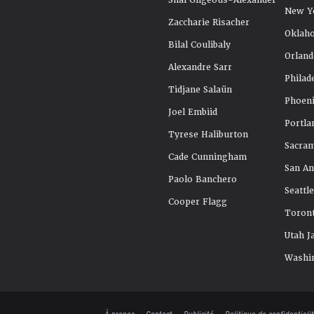
Shai Gilgeous-Alexander
New Y
Zaccharie Risacher
Oklah
Bilal Coulibaly
Orland
Alexandre Sarr
Philad
Tidjane Salaün
Phoeni
Joel Embiid
Portla
Tyrese Haliburton
Sacra
Cade Cunningham
San An
Paolo Banchero
Seattl
Cooper Flagg
Toront
Utah J
Washi