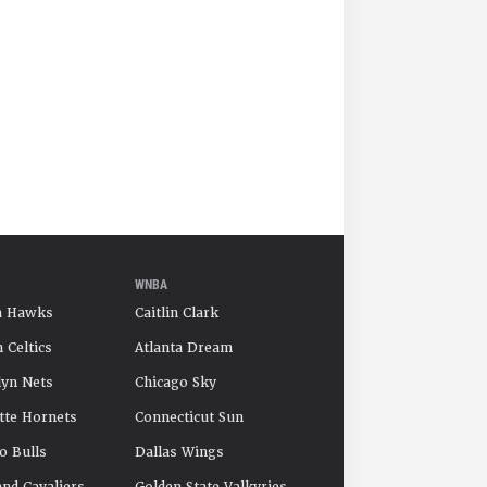
WNBA
a Hawks
Caitlin Clark
 Celtics
Atlanta Dream
yn Nets
Chicago Sky
tte Hornets
Connecticut Sun
o Bulls
Dallas Wings