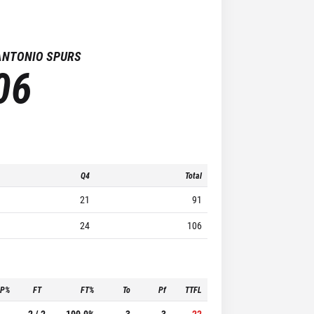
ANTONIO SPURS
06
Q4
Total
21
91
24
106
3P%
FT
FT%
To
Pf
TTFL
-
2 / 2
100.0%
3
3
22