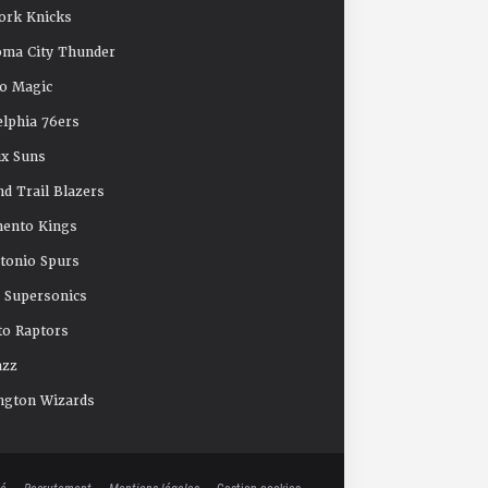
ork Knicks
oma City Thunder
o Magic
elphia 76ers
x Suns
nd Trail Blazers
mento Kings
tonio Spurs
e Supersonics
o Raptors
azz
ngton Wizards