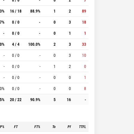
.3%
16 / 18
88.9%
1
2
89
.7%
0 / 0
-
0
3
18
-
0 / 0
-
0
1
1
.0%
4 / 4
100.0%
2
3
33
-
0 / 0
-
0
3
10
-
0 / 0
-
1
2
0
-
0 / 0
-
0
0
1
.0%
0 / 0
-
0
0
8
.5%
20 / 22
90.9%
5
16
-
3P%
FT
FT%
To
Pf
TTFL