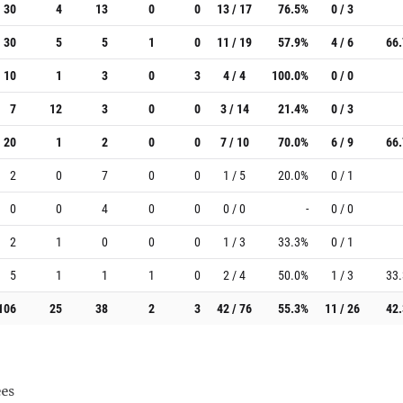
30
4
13
0
0
13 / 17
76.5%
0 / 3
30
5
5
1
0
11 / 19
57.9%
4 / 6
66
10
1
3
0
3
4 / 4
100.0%
0 / 0
7
12
3
0
0
3 / 14
21.4%
0 / 3
20
1
2
0
0
7 / 10
70.0%
6 / 9
66
2
0
7
0
0
1 / 5
20.0%
0 / 1
0
0
4
0
0
0 / 0
-
0 / 0
2
1
0
0
0
1 / 3
33.3%
0 / 1
5
1
1
1
0
2 / 4
50.0%
1 / 3
33
106
25
38
2
3
42 / 76
55.3%
11 / 26
42
es