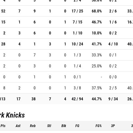
52
7
9
1
0
17 / 25
68.0%
2 / 6
33
15
1
6
0
1
7 / 15
46.7%
1 / 6
16
2
3
6
0
0
1 / 10
10.0%
0 / 2
28
4
1
3
1
10 / 24
41.7%
4 / 10
40
2
0
7
3
0
1 / 3
33.3%
0 / 1
2
0
3
0
0
1 / 4
25.0%
0 / 2
0
0
1
0
1
0 / 1
-
0 / 0
8
2
0
0
1
3 / 8
37.5%
2 / 5
40
113
17
38
7
4
42 / 94
44.7%
9 / 34
26
rk Knicks
Pts
Ast
Reb
Stl
Blk
FG
FG%
3P