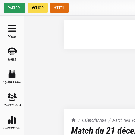
PARIER !
#SHOP
#TTFL
Menu
News
Équipes NBA
Joueurs NBA
TrashTalk Actu NBA
Calendrier NBA
Match
New Yo
Match du
21 déc
Classement