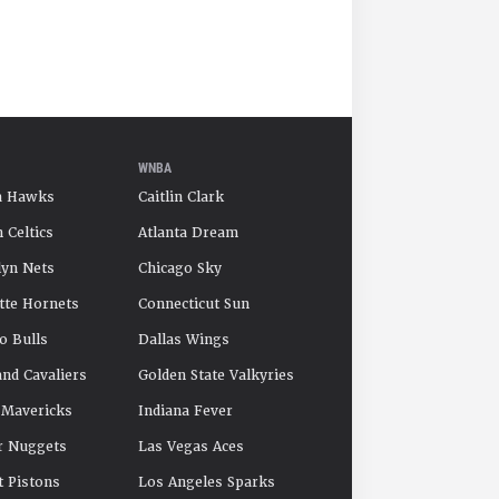
WNBA
a Hawks
Caitlin Clark
 Celtics
Atlanta Dream
yn Nets
Chicago Sky
tte Hornets
Connecticut Sun
o Bulls
Dallas Wings
and Cavaliers
Golden State Valkyries
 Mavericks
Indiana Fever
r Nuggets
Las Vegas Aces
t Pistons
Los Angeles Sparks