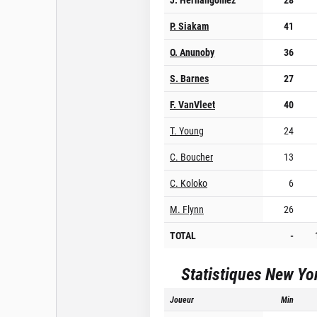
P. Siakam
41
O. Anunoby
36
S. Barnes
27
F. VanVleet
40
T. Young
24
C. Boucher
13
C. Koloko
6
M. Flynn
26
TOTAL
-
Statistiques
New Yo
Joueur
Min