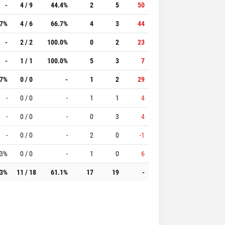
-
4 / 9
44.4%
2
5
50
.7%
4 / 6
66.7%
4
3
44
-
2 / 2
100.0%
0
2
23
-
1 / 1
100.0%
5
3
7
.7%
0 / 0
-
1
2
29
-
0 / 0
-
1
1
4
-
0 / 0
-
0
3
4
-
0 / 0
-
2
0
-1
.3%
0 / 0
-
1
0
6
.3%
11 / 18
61.1%
17
19
-