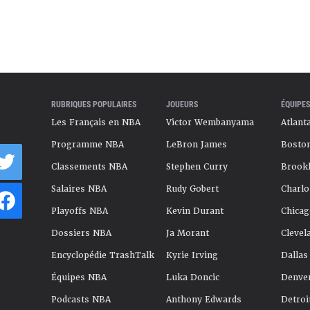
RUBRIQUES POPULAIRES
JOUEURS
ÉQUIPES
Les Français en NBA
Victor Wembanyama
Atlant
Programme NBA
LeBron James
Boston
Classements NBA
Stephen Curry
Brookl
Salaires NBA
Rudy Gobert
Charlo
Playoffs NBA
Kevin Durant
Chicag
Dossiers NBA
Ja Morant
Clevel
Encyclopédie TrashTalk
Kyrie Irving
Dallas
Équipes NBA
Luka Doncic
Denve
Podcasts NBA
Anthony Edwards
Detroi