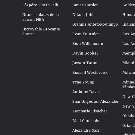
L'Apéro TrashTalk
James Harden
Golden
Grandes dates de la
Nikola Jokic
Houst
saison NBA
Giannis Antetokounmpo
Indian
Incroyable Brocante
Sports
Evan Fournier
Los An
Zion Williamson
Los An
Devin Booker
Memphi
Jayson Tatum
Miami
Russell Westbrook
Milwa
Trae Young
Minne
Timbe
Anthony Davis
New Or
Shai Gilgeous-Alexander
New Y
Zaccharie Risacher
Oklah
Bilal Coulibaly
Orland
Alexandre Sarr