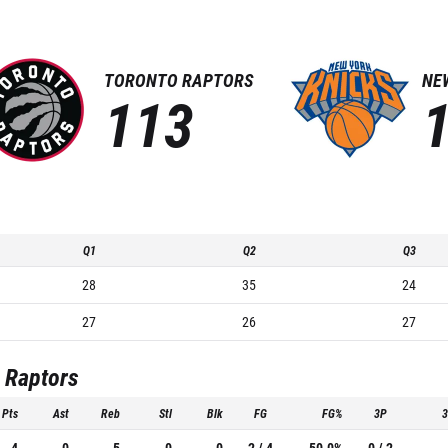
TORONTO RAPTORS
NE
113
Q1
Q2
Q3
28
35
24
27
26
27
 Raptors
Pts
Ast
Reb
Stl
Blk
FG
FG%
3P
4
0
5
0
0
2 / 4
50.0%
0 / 2