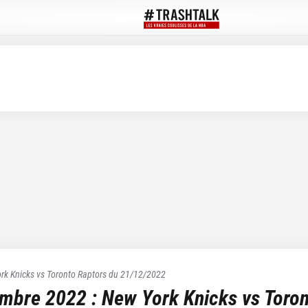
rk Knicks
vs
Toronto Raptors
du
21/12/2022
embre 2022
:
New York Knicks
vs
Toron