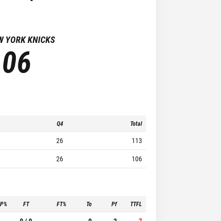
W YORK KNICKS
106
Q4
Total
26
113
26
106
3P%
FT
FT%
To
Pf
TTFL
-
0 / 0
-
0
2
7