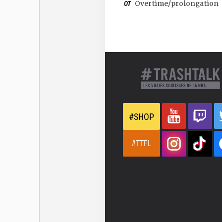
OT
Overtime/prolongation
#SHOP
#TTFL