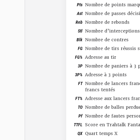
Pts
Nombre de points marq
Ast
Nombre de passes décis
Reb
Nombre de rebonds
Stl
Nombre d’interceptions
Blk
Nombre de contres
FG
Nombre de tirs réussis 
FG%
Adresse au tir
3P
Nombre de paniers à 3 p
3P%
Adresse à 3 points
FT
Nombre de lancers franc
francs tentés
FT%
Adresse aux lancers fra
TO
Nombre de balles perdu
Pf
Nombre de fautes perso
TTFL
Score en Trahtalk Fant
QX
Quart temps X