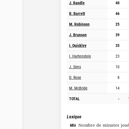
J. Randle
40
R. Barrett
46
M. Robinson
25
J. Brunson
39
I. Quickley
35
I. Hartenstein
23
J. Sims
10
D. Rose
8
M. McBride
14
TOTAL
-
Lexique
Min
Nombre de minutes joué