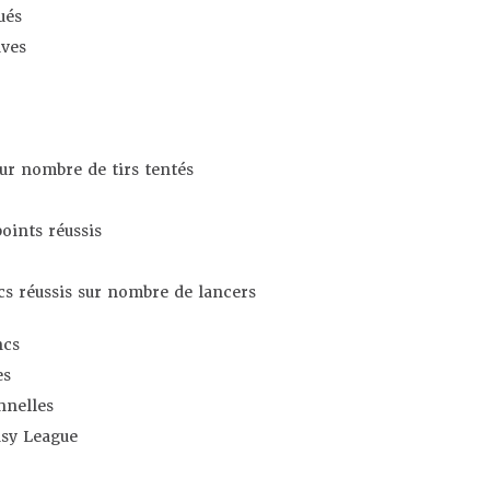
ués
ives
sur nombre de tirs tentés
oints réussis
s réussis sur nombre de lancers
ncs
es
nnelles
asy League