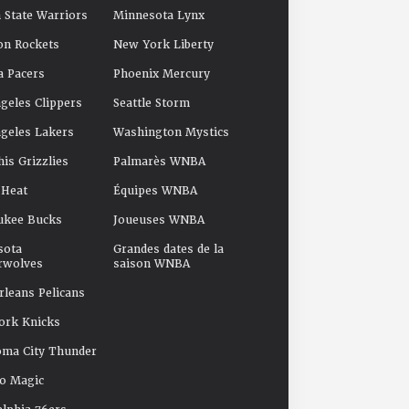
 State Warriors
Minnesota Lynx
on Rockets
New York Liberty
a Pacers
Phoenix Mercury
geles Clippers
Seattle Storm
geles Lakers
Washington Mystics
s Grizzlies
Palmarès WNBA
 Heat
Équipes WNBA
ukee Bucks
Joueuses WNBA
sota
Grandes dates de la
rwolves
saison WNBA
leans Pelicans
ork Knicks
oma City Thunder
o Magic