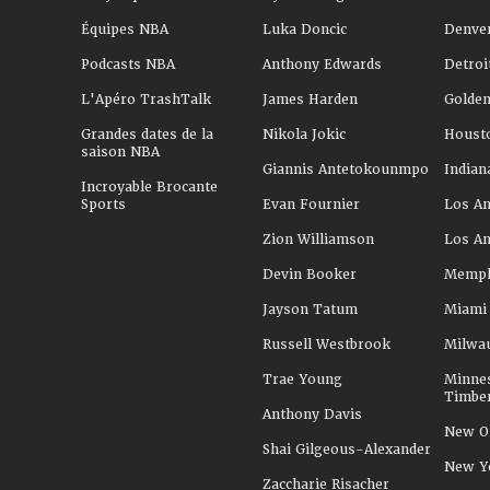
Équipes NBA
Luka Doncic
Denve
Podcasts NBA
Anthony Edwards
Detroi
L'Apéro TrashTalk
James Harden
Golden
Grandes dates de la
Nikola Jokic
Houst
saison NBA
Giannis Antetokounmpo
Indian
Incroyable Brocante
Sports
Evan Fournier
Los An
Zion Williamson
Los An
Devin Booker
Memphi
Jayson Tatum
Miami
Russell Westbrook
Milwa
Trae Young
Minne
Timbe
Anthony Davis
New Or
Shai Gilgeous-Alexander
New Y
Zaccharie Risacher