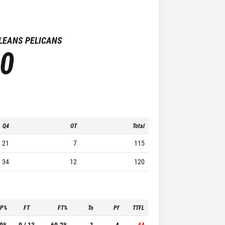
LEANS PELICANS
0
Q4
OT
Total
21
7
115
34
12
120
3P%
FT
FT%
To
Pf
TTFL
.9%
9 / 13
69.2%
1
4
44