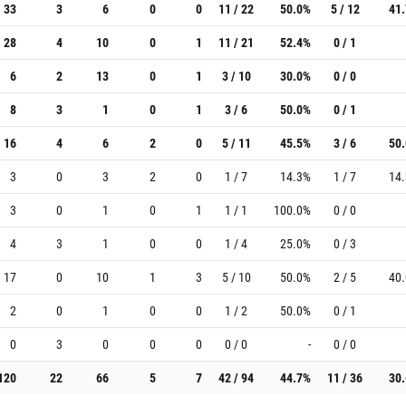
33
3
6
0
0
11 / 22
50.0%
5 / 12
41
28
4
10
0
1
11 / 21
52.4%
0 / 1
6
2
13
0
1
3 / 10
30.0%
0 / 0
8
3
1
0
1
3 / 6
50.0%
0 / 1
16
4
6
2
0
5 / 11
45.5%
3 / 6
50
3
0
3
2
0
1 / 7
14.3%
1 / 7
14
3
0
1
0
1
1 / 1
100.0%
0 / 0
4
3
1
0
0
1 / 4
25.0%
0 / 3
17
0
10
1
3
5 / 10
50.0%
2 / 5
40
2
0
1
0
0
1 / 2
50.0%
0 / 1
0
3
0
0
0
0 / 0
-
0 / 0
120
22
66
5
7
42 / 94
44.7%
11 / 36
30