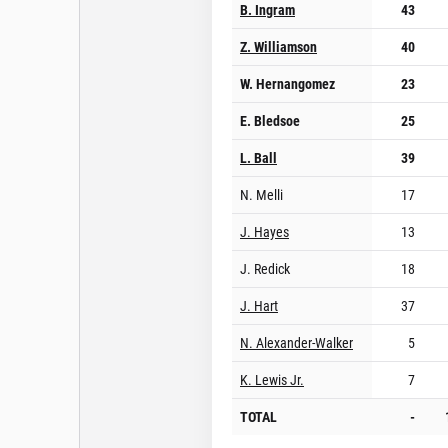
B. Ingram
43
Z. Williamson
40
W. Hernangomez
23
E. Bledsoe
25
L. Ball
39
N. Melli
17
J. Hayes
13
J. Redick
18
J. Hart
37
N. Alexander-Walker
5
K. Lewis Jr.
7
TOTAL
-