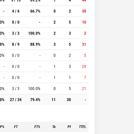
-
4 / 6
66.7%
0
2
30
.3%
0 / 0
-
2
5
10
.3%
3 / 3
100.0%
2
3
2
.0%
8 / 9
88.9%
3
5
31
.0%
0 / 0
-
0
2
5
-
0 / 0
-
1
3
29
-
0 / 0
-
1
1
7
.0%
3 / 3
100.0%
0
5
21
.0%
27 / 34
79.4%
11
30
-
3P%
FT
FT%
To
Pf
TTFL