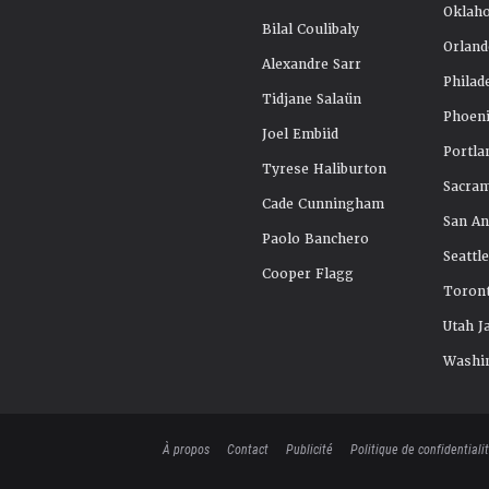
Oklah
Bilal Coulibaly
Orland
Alexandre Sarr
Philad
Tidjane Salaün
Phoeni
Joel Embiid
Portla
Tyrese Haliburton
Sacra
Cade Cunningham
San An
Paolo Banchero
Seattl
Cooper Flagg
Toront
Utah J
Washi
À propos
Contact
Publicité
Politique de confidentiali