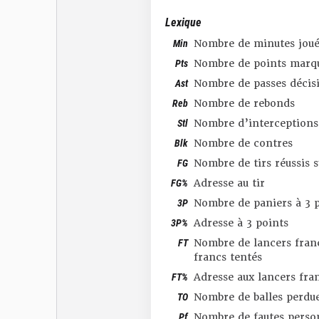
Lexique
Min
Nombre de minutes joué
Pts
Nombre de points marq
Ast
Nombre de passes décis
Reb
Nombre de rebonds
Stl
Nombre d’interceptions
Blk
Nombre de contres
FG
Nombre de tirs réussis 
FG%
Adresse au tir
3P
Nombre de paniers à 3 p
3P%
Adresse à 3 points
FT
Nombre de lancers franc
francs tentés
FT%
Adresse aux lancers fra
TO
Nombre de balles perdu
Pf
Nombre de fautes perso