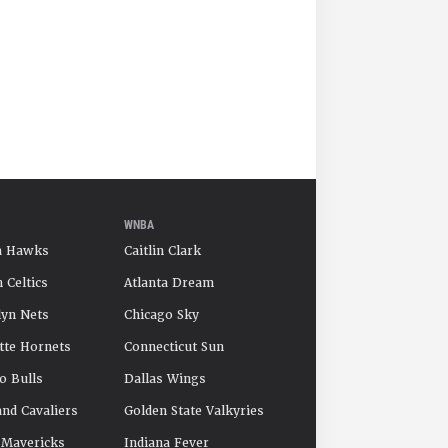
WNBA
a Hawks
Caitlin Clark
 Celtics
Atlanta Dream
yn Nets
Chicago Sky
tte Hornets
Connecticut Sun
o Bulls
Dallas Wings
and Cavaliers
Golden State Valkyries
 Mavericks
Indiana Fever