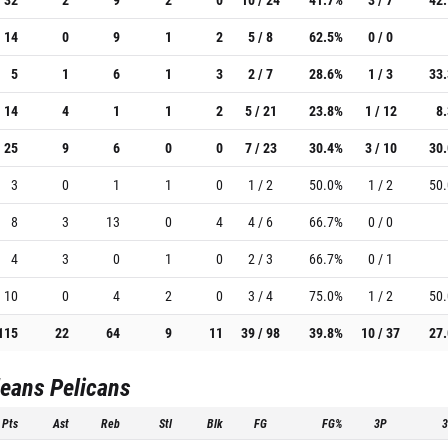
14
0
9
1
2
5 / 8
62.5%
0 / 0
5
1
6
1
3
2 / 7
28.6%
1 / 3
33
14
4
1
1
2
5 / 21
23.8%
1 / 12
8
25
9
6
0
0
7 / 23
30.4%
3 / 10
30
3
0
1
1
0
1 / 2
50.0%
1 / 2
50
8
3
13
0
4
4 / 6
66.7%
0 / 0
4
3
0
1
0
2 / 3
66.7%
0 / 1
10
0
4
2
0
3 / 4
75.0%
1 / 2
50
115
22
64
9
11
39 / 98
39.8%
10 / 37
27
eans Pelicans
Pts
Ast
Reb
Stl
Blk
FG
FG%
3P