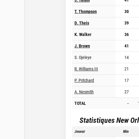
T. Thompson
30
D. Theis
39
K. Walker
36
J. Brown
41
S. Ojeleye
14
R. Williams III
21
P. Pritchard
17
A. Nesmith
27
TOTAL
-
Statistiques
New Orl
Joueur
Min