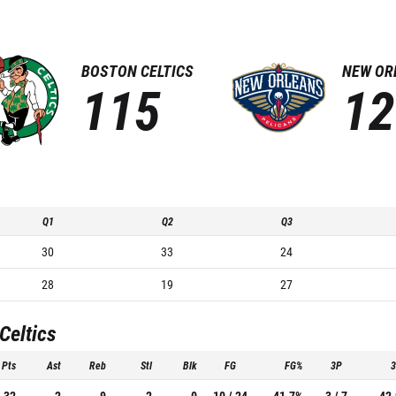
BOSTON CELTICS
NEW OR
115
12
Q1
Q2
Q3
30
33
24
28
19
27
Celtics
Pts
Ast
Reb
Stl
Blk
FG
FG%
3P
32
2
9
2
0
10 / 24
41.7%
3 / 7
42