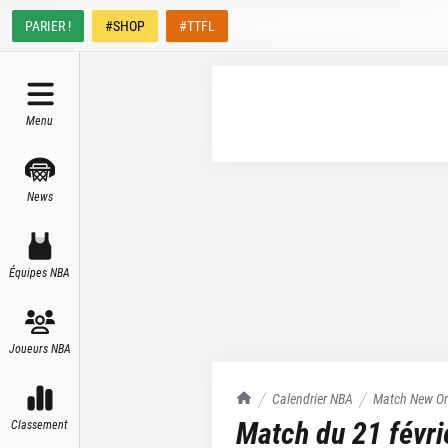
PARIER !
#SHOP
#TTFL
Menu
News
Équipes NBA
Joueurs NBA
TrashTalk Actu NBA
Calendrier NBA
Match
New Or
Match du
21 févr
Classement