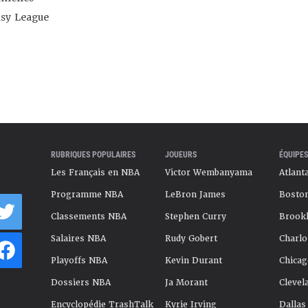
asy League
RUBRIQUES POPULAIRES
JOUEURS
ÉQUIPES
Les Français en NBA
Victor Wembanyama
Atlant
Programme NBA
LeBron James
Boston
Classements NBA
Stephen Curry
Brookl
Salaires NBA
Rudy Gobert
Charlo
Playoffs NBA
Kevin Durant
Chicag
Dossiers NBA
Ja Morant
Clevel
Encyclopédie TrashTalk
Kyrie Irving
Dallas