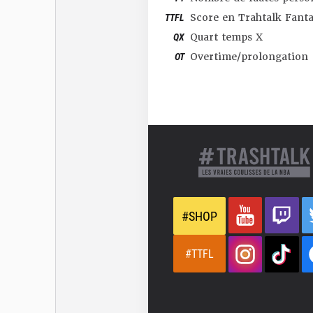
TTFL
Score en Trahtalk Fant
QX
Quart temps X
OT
Overtime/prolongation
#SHOP
#TTFL