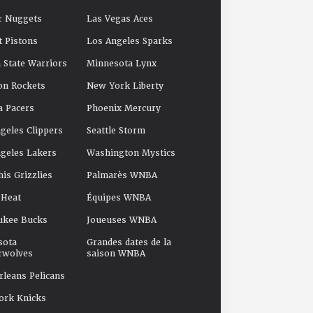
r Nuggets
Las Vegas Aces
t Pistons
Los Angeles Sparks
 State Warriors
Minnesota Lynx
on Rockets
New York Liberty
a Pacers
Phoenix Mercury
geles Clippers
Seattle Storm
geles Lakers
Washington Mystics
s Grizzlies
Palmarès WNBA
 Heat
Équipes WNBA
ukee Bucks
Joueuses WNBA
sota
Grandes dates de la
rwolves
saison WNBA
leans Pelicans
ork Knicks