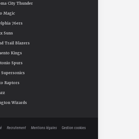
oma City Thunder
o Magic
elphia 76ers
x Suns
nd Trail Blazers
mento Kings
tonio Spurs
e Supersonics
o Raptors
azz
ngton Wizards
té
Recrutement
Mentions légales
Gestion cookies