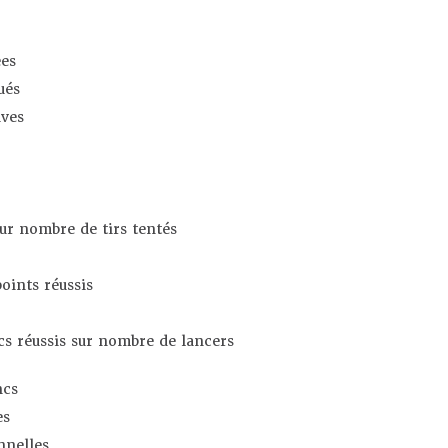
es
ués
ives
sur nombre de tirs tentés
oints réussis
s réussis sur nombre de lancers
ncs
es
nnelles